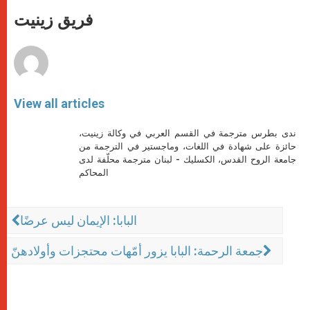
A
n
o
e
p
g
o
r
فريق زينيت
p
e
k
r
View all articles
ندى بطرس مترجمة في القسم العربي في وكالة زينيت،
حائزة على شهادة في اللغات، وماجستير في الترجمة من
جامعة الروح القدس، الكسليك - لبنان مترجمة محلّفة لدى
المحاكم
البابا: الإيمان ليس عرضًا
جمعة الرحمة: البابا يزور أمّهات محتجزات وأولادهنّ