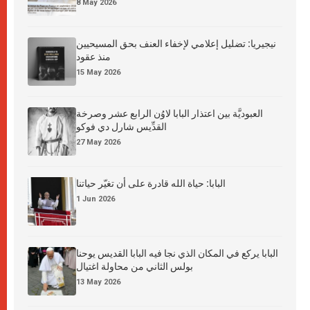
8 May 2026
نيجيريا: تضليل إعلامي لإخفاء العنف بحق المسيحيين
منذ عقود
15 May 2026
العبوديَّة بين اعتذار البابا لاوُن الرابع عشر وصرخة
القدِّيس شارل دي فوكو
27 May 2026
البابا: حياة الله قادرة على أن تغيّر حياتنا
1 Jun 2026
البابا يركع في المكان الذي نجا فيه البابا القديس يوحنا
بولس الثاني من محاولة اغتيال
13 May 2026