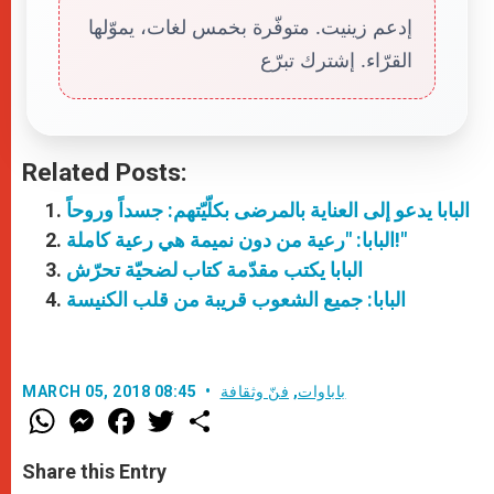
إدعم زينيت. متوفّرة بخمس لغات، يموّلها
القرّاء. إشترك تبرّع
Related Posts:
البابا يدعو إلى العناية بالمرضى بكلّيّتهم: جسداً وروحاً
البابا: "رعية من دون نميمة هي رعية كاملة!"
البابا يكتب مقدّمة كتاب لضحيّة تحرّش
البابا: جميع الشعوب قريبة من قلب الكنيسة
باباوات
,
فنّ وثقافة
MARCH 05, 2018 08:45
W
M
F
T
S
h
e
a
w
h
a
s
c
i
a
t
s
e
t
r
Share this Entry
s
e
b
t
e