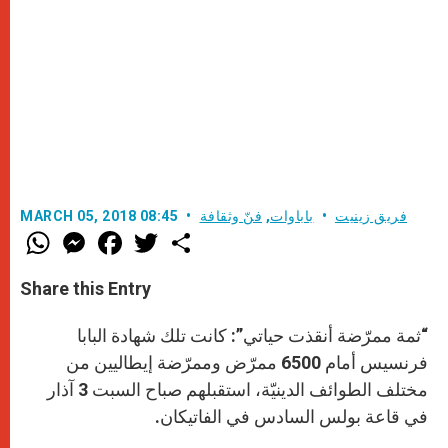
فريق زينيت
باباوات
,
فنّ وثقافة
MARCH 05, 2018 08:45
W
M
F
T
S
h
e
a
w
h
a
s
c
i
a
t
s
e
t
r
Share this Entry
s
e
b
t
e
A
n
o
e
p
g
o
r
“ثمة ممرّضة أنقذت حياتي”: كانت تلك شهادة البابا
p
e
k
r
فرنسيس أمام 6500 ممرّض وممرّضة إيطاليين من
مختلف الطوائف الدينيّة، استقبلهم صباح السبت 3 آذار
في قاعة بولس السادس في الفاتيكان.