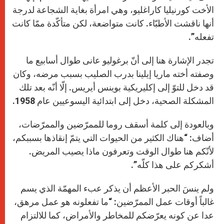
الأخت كورنيليا كاراغليو، وهي امرأة بغاية الشجاعة لدرجة
أنها ناقشت الأطبّاء. كانت متواضعة، لكن متأكّدة ممّا كانت
تفعله”.
تجدر الإشارة هنا إلى أنّ برغوليو عانى طوال أسابيع ما
وصفته أخته ماريا إيلينا بدرب الصليب بسبب مرضه، وكان
قد دخل للتوّ إلى إكليريكية بوينس أيريس. إلّا أنّه بعد تلك
المشكلة الصحية، دخل إلى ابتدائية اليسوعيين عام 1958.
وبالعودة إلى كلمة أسقف روما للممرّضين والممرّضات،
أضاف: “هناك الكثير من الحيوات التي يتمّ إنقاذها بسببكم،
لأنّكم هنا طوال الوقت وتعرفون ماذا يصيب المريض.
أشكركم على هذا كلّه”.
ولم ينسَ الحبر الأعظم أن يذكر عبء المهمّة الذي يسم
غالباً أوقات عمل الممرّضين: “ما تفعلونه هو عمل مرهق،
عدا عن كونه يعرّضكم للمخاطر والأمراض، كما للالتزام