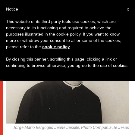
AR
Notice
x
This website or its third party tools use cookies, which are
necessary to its functioning and required to achieve the
,
باباوات
فنّ وثقافة
purposes illustrated in the cookie policy. If you want to know
more or withdraw your consent to all or some of the cookies,
please refer to the
cookie policy
.
By closing this banner, scrolling this page, clicking a link or
continuing to browse otherwise, you agree to the use of cookies.
Jorge Mario Bergoglio Jeune Jésuite, Photo Compañía De Jesús