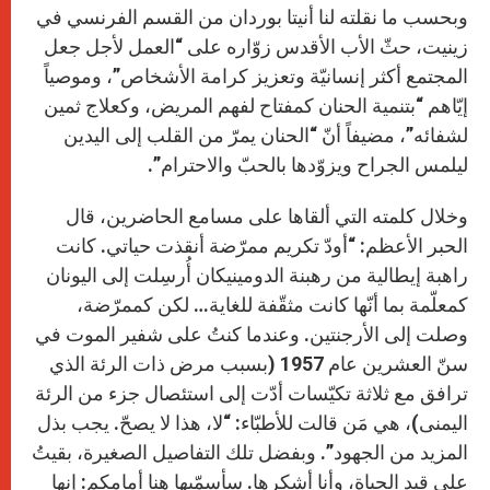
وبحسب ما نقلته لنا أنيتا بوردان من القسم الفرنسي في
زينيت، حثّ الأب الأقدس زوّاره على “العمل لأجل جعل
المجتمع أكثر إنسانيّة وتعزيز كرامة الأشخاص”، وموصياً
إيّاهم “بتنمية الحنان كمفتاح لفهم المريض، وكعلاج ثمين
لشفائه”، مضيفاً أنّ “الحنان يمرّ من القلب إلى اليدين
ليلمس الجراح ويزوّدها بالحبّ والاحترام”.
وخلال كلمته التي ألقاها على مسامع الحاضرين، قال
الحبر الأعظم: “أودّ تكريم ممرّضة أنقذت حياتي. كانت
راهبة إيطالية من رهبنة الدومينيكان أُرسِلت إلى اليونان
كمعلّمة بما أنّها كانت مثقّفة للغاية… لكن كممرّضة،
وصلت إلى الأرجنتين. وعندما كنتُ على شفير الموت في
سنّ العشرين عام 1957 (بسبب مرض ذات الرئة الذي
ترافق مع ثلاثة تكيّسات أدّت إلى استئصال جزء من الرئة
اليمنى)، هي مَن قالت للأطبّاء: “لا، هذا لا يصحّ. يجب بذل
المزيد من الجهود”. وبفضل تلك التفاصيل الصغيرة، بقيتُ
على قيد الحياة، وأنا أشكرها. سأسمّيها هنا أمامكم: إنها