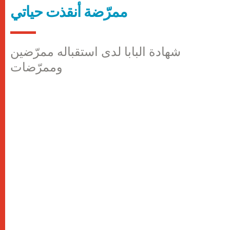
ممرّضة أنقذت حياتي
شهادة البابا لدى استقباله ممرّضين
وممرّضات