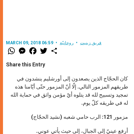
فريق زينيت
روحانيّة
MARCH 09, 2018 06:59
W
M
F
T
S
h
e
a
w
h
a
s
c
i
a
t
s
e
t
r
Share this Entry
s
e
b
t
e
A
n
o
e
p
g
o
r
كان الحجّاج الذين يصعدون إلى أورشليم ينشدون في
p
e
k
r
طريقهم المزمور التالي. إلّا أنّ المزمور حتّى أيّامنا هذه
تمجيد وتسبيح لله قد يتلوه أيّ مؤمن واثق في حماية الله
له في طريقه كلّ يوم.
مزمور 121: الرب حامي شعبه (نشيد الحجّاج)
أرفع عينيّ إلى الجبال، إلى حيث يأتي عوني.