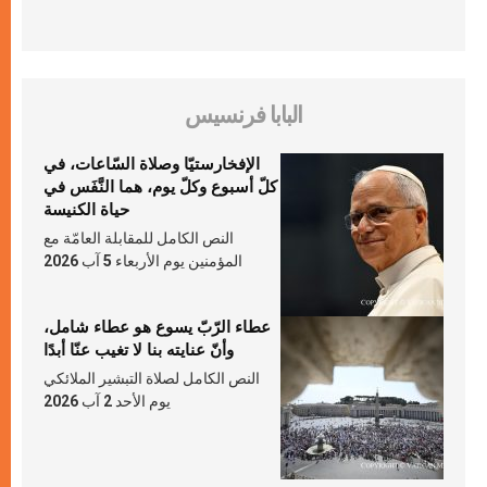
البابا فرنسيس
الإفخارستيّا وصلاة السّاعات، في
كلّ أسبوع وكلّ يوم، هما النَّفَس في
حياة الكنيسة
النص الكامل للمقابلة العامّة مع
المؤمنين يوم الأربعاء 5 آب 2026
عطاء الرّبّ يسوع هو عطاء شامل،
وأنّ عنايته بنا لا تغيب عنّا أبدًا
النص الكامل لصلاة التبشير الملائكي
يوم الأحد 2 آب 2026