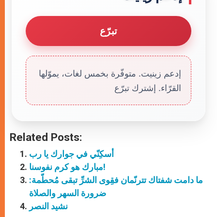
تبرّع
إدعم زينيت. متوفّرة بخمس لغات، يموّلها
القرّاء. إشترك تبرّع
Related Posts:
أسكِنّي في جوارك يا رب
مبارك هو كرم نفوسنا!
ما دامت شفتاك تترنّمان فقِوى الشرِّ تبقى مُحطّمة:
ضرورة السهر والصلاة
نشيد النصر