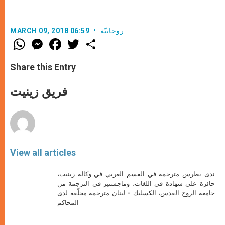
روحانيّة
MARCH 09, 2018 06:59
W
M
F
T
S
h
e
a
w
h
a
s
c
i
a
t
s
e
t
r
Share this Entry
s
e
b
t
e
A
n
o
e
p
g
o
r
فريق زينيت
p
e
k
r
View all articles
ندى بطرس مترجمة في القسم العربي في وكالة زينيت،
حائزة على شهادة في اللغات، وماجستير في الترجمة من
جامعة الروح القدس، الكسليك - لبنان مترجمة محلّفة لدى
المحاكم