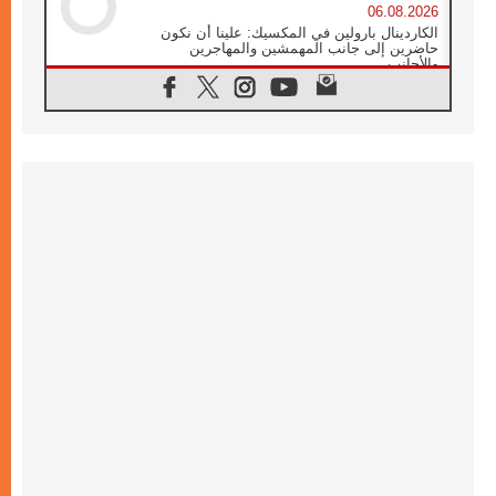
06.08.2026
الكاردينال بارولين في المكسيك: علينا أن نكون
حاضرين إلى جانب المهمشين والمهاجرين
والأجانب
06.08.2026
البابا لاوُن الرابع عشر للشباب في أسيزي:
"أوروبا والعالم يبحثان اليوم عن قديسين جُدد
فيكم"
06.08.2026
البابا في أسيزي يتحدث إلى الشباب المشاركين
في لقاء الشباب الفرنسيسكاني
06.08.2026
البابا لاوُن الرابع عشر يبرق معزيا بوفاة
الكاردينال جوليو دوارتي لانغا
05.08.2026
في مقابلته العامة مع المؤمنين البابا لاوُن الرابع
عشر يواصل الحديث عن الدستور في الليتورجيا
المقدسة مسلطا الضوء على صلاة الكنيسة
05.08.2026
البابا لاوُن الرابع عشر يزور في تشرين الثاني
٢٠٢٦ أوروغواي والأرجنتين وبيرو
05.08.2026
خمسون عاما على استشهاد الأسقف الأرجنتيني
الطوباوي إنريكي أنجيليلي