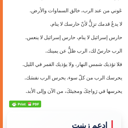
عَوني من عند الرب، خالق السماوات والأرض.
لا يدعُ قدمك تزِلُّ لأنّ حارسك لا ينام.
حارس إسرائيل لا ينام، حارس إسرائيل لا ينعس.
الرب حارسٌ لك، الرب ظلٌّ عن يمينك.
فلا تؤذيك شمس النهار، ولا يؤذيك القمر في الليل.
يحرسك الرب من كلّ سوء. يحرس الرب نفسَك.
يحرسها في رَواحِكَ ومجيئكَ، من الآن وإلى الأبد.
إدعم زينيت