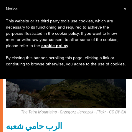
AR
Notice
x
This website or its third party tools use cookies, which are
necessary to its functioning and required to achieve the
روحانيّة
purposes illustrated in the cookie policy. If you want to know
more or withdraw your consent to all or some of the cookies,
please refer to the
cookie policy
.
By closing this banner, scrolling this page, clicking a link or
continuing to browse otherwise, you agree to the use of cookies.
The Tatra Mountains - Grzegorz Jereczek - Flickr - CC BY-SA
الرب حامي شعبه