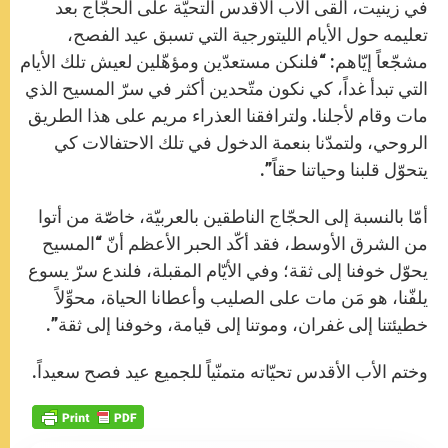
في زينيت، ألقى الأب الأقدس التحيّة على الحجّاج بعد
تعليمه حول الأيام الليتورجية التي تسبق عيد الفصح،
مشجّعاً إيّاهم: “فلنكن مستعدّين ومؤهّلين لعيش تلك الأيام
التي تبدأ غداً، كي نكون متّحدين أكثر في سرّ المسيح الذي
مات وقام لأجلنا. ولترافقنا العذراء مريم على هذا الطريق
الروحي، ولتمدّنا بنعمة الدخول في تلك الاحتفالات كي
يتحوّل قلبنا وحياتنا حقاً”.
أمّا بالنسبة إلى الحجّاج الناطقين بالعربيّة، خاصّة من أتوا
من الشرق الأوسط، فقد أكّد الحبر الأعظم أنّ “المسيح
يحوّل خوفنا إلى ثقة؛ وفي الأيّام المقبلة، فلندع سرّ يسوع
يلفّنا، هو مَن مات على الصليب وأعطانا الحياة، محوِّلاً
خطيئتنا إلى غفران، وموتنا إلى قيامة، وخوفنا إلى ثقة”.
وختم الأب الأقدس تحيّاته متمنّياً للجميع عيد فصح سعيداً.