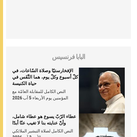
البابا فرنسيس
الإفخارستيّا وصلاة السّاعات، في
كلّ أسبوع وكلّ يوم، هما النَّفَس في
حياة الكنيسة
النص الكامل للمقابلة العامّة مع
المؤمنين يوم الأربعاء 5 آب 2026
عطاء الرّبّ يسوع هو عطاء شامل،
وأنّ عنايته بنا لا تغيب عنّا أبدًا
النص الكامل لصلاة التبشير الملائكي