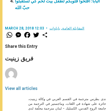
البابا: افتحوا قلوبكم لطفل بيت لحم كي تستقبلوا
حبّ الله
المقابلة العامة
,
باباوات
MARCH 28, 2018 12:03
W
M
F
T
S
h
e
a
w
h
a
s
c
i
a
t
s
e
t
r
Share this Entry
s
e
b
t
e
A
n
o
e
p
g
o
r
فريق زينيت
p
e
k
r
View all articles
ندى بطرس مترجمة في القسم العربي في وكالة زينيت،
حائزة على شهادة في اللغات، وماجستير في الترجمة من
جامعة الروح القدس، الكسليك - لبنان مترجمة محلّفة لدى