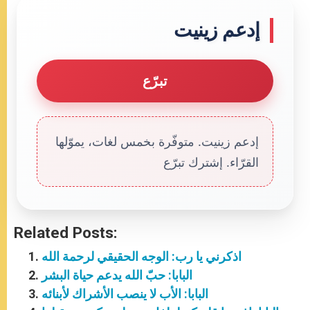
إدعم زينيت
تبرّع
إدعم زينيت. متوفّرة بخمس لغات، يموّلها
القرّاء. إشترك تبرّع
Related Posts:
اذكرني يا رب: الوجه الحقيقي لرحمة الله
البابا: حبّ الله يدعم حياة البشر
البابا: الأب لا ينصب الأشراك لأبنائه