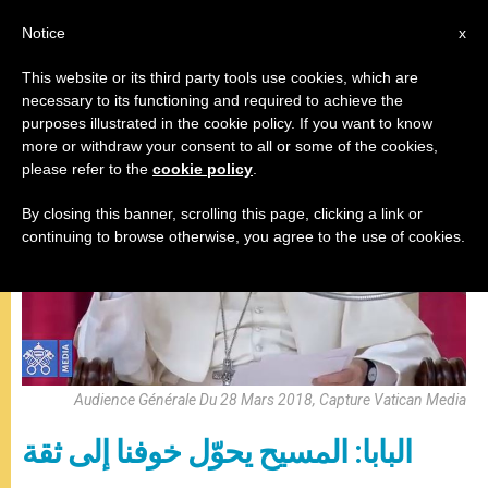
AR
Notice
x
This website or its third party tools use cookies, which are
necessary to its functioning and required to achieve the
,
المقابلة العامة
باباوات
purposes illustrated in the cookie policy. If you want to know
more or withdraw your consent to all or some of the cookies,
please refer to the
cookie policy
.
By closing this banner, scrolling this page, clicking a link or
continuing to browse otherwise, you agree to the use of cookies.
Audience Générale Du 28 Mars 2018, Capture Vatican Media
البابا: المسيح يحوّل خوفنا إلى ثقة