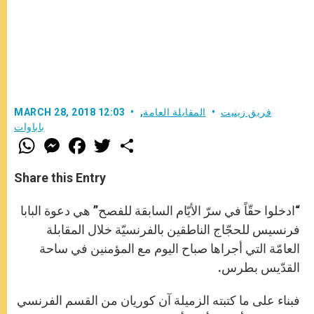
فريق زينيت
المقابلة العامة
,
MARCH 28, 2018 12:03
باباوات
W
M
F
T
S
h
e
a
w
h
a
s
c
i
a
t
s
e
t
r
Share this Entry
s
e
b
t
e
A
n
o
e
p
g
o
r
“ادخلوا حقّاً في سرّ الأيّام السابقة للفصح” هي دعوة البابا
p
e
k
r
فرنسيس للحجّاج الناطقين بالفرنسيّة خلال المقابلة
العامّة التي أجراها صباح اليوم مع المؤمنين في ساحة
القدّيس بطرس.
فبناء على ما كتبته الزميلة آن كوريان من القسم الفرنسي