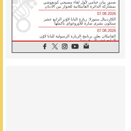
صدور بيان ختامي لأول لقاء مسيحي كونفوشي
بمشاركة الدائرة الفاتيكانية للحوار بين الأديان
07.08.2026
الكاردينال ستورلا: زيارة البابا لاوُن الرابع عشر
ستكون بشرى سارة للأوروغواي بأكملها
07.08.2026
الفاتيكان يعلن برنامج الزيارة الرسولية للبابا لاوُن
الرابع عشر إلى فرنسا
07.08.2026
في الذكرى الـ ٨١ لحادثة هيروشيما الكنيسة في
اليابان تنظم ١٠ أيام للصلاة على نية السلام
07.08.2026
الكنيسة في الأوروغواي: زيارة البابا ستعزز
الإيمان والرجاء
06.08.2026
الاجتماع الشهري للمطارنة الموارنة
06.08.2026
الكاردينال روسي: زيارة البابا لاوُن إلى الأرجنتين
هي تكريم للبابا فرنسيس
06.08.2026
زيارة البابا إلى البيرو ستكون زمن نعمة ومصالحة
ورجاء
06.08.2026