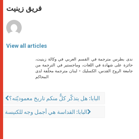
A
n
o
e
p
g
o
r
فريق زينيت
p
e
k
r
View all articles
ندى بطرس مترجمة في القسم العربي في وكالة زينيت،
حائزة على شهادة في اللغات، وماجستير في الترجمة من
جامعة الروح القدس، الكسليك - لبنان مترجمة محلّفة لدى
المحاكم
البابا: هل يتذكّر كلٌّ منكم تاريخ معموديّته؟
البابا: القداسة هي أجمل وجه للكنيسة