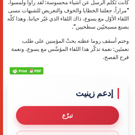
كانت تَكَلُّم الرسل عن أشياء محسوسة: لقد رأوا ولمسوا.
“مراراً، جعلتنا الخطايا والخوف والتعريض للشبهات ننسى
اللقاء الأوّل مع يسوع، ذاك اللقاء الذي غيّر حياتنا. وهذا كلّه
يصنع مسيحيّين سطحيين”.
وختم أسقف روما عظته بحثّ المؤمنين على طلب
نعمتَين: نعمة تذكّر هذا اللقاء المؤسِّس مع يسوع، ونعمة
فرح الفصح.
إدعم زينيت
تبرّع