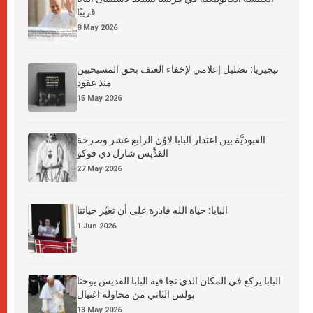
قريبًا
8 May 2026
نيجيريا: تضليل إعلامي لإخفاء العنف بحق المسيحيين
منذ عقود
15 May 2026
العبوديَّة بين اعتذار البابا لاوُن الرابع عشر وصرخة
القدِّيس شارل دي فوكو
27 May 2026
البابا: حياة الله قادرة على أن تغيّر حياتنا
1 Jun 2026
البابا يركع في المكان الذي نجا فيه البابا القديس يوحنا
بولس الثاني من محاولة اغتيال
13 May 2026