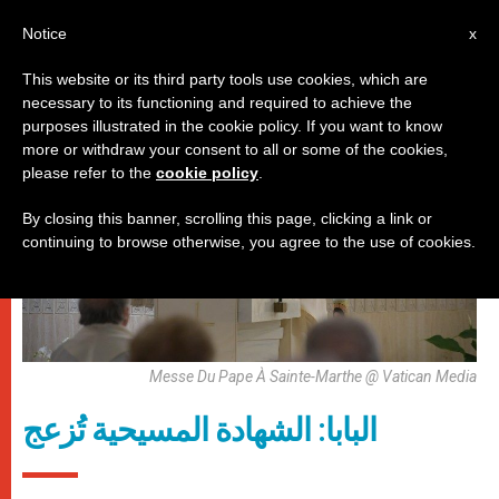
AR
Notice
x
This website or its third party tools use cookies, which are
necessary to its functioning and required to achieve the
باباوات
purposes illustrated in the cookie policy. If you want to know
more or withdraw your consent to all or some of the cookies,
please refer to the
cookie policy
.
By closing this banner, scrolling this page, clicking a link or
continuing to browse otherwise, you agree to the use of cookies.
Messe Du Pape À Sainte-Marthe @ Vatican Media
البابا: الشهادة المسيحية تُزعج