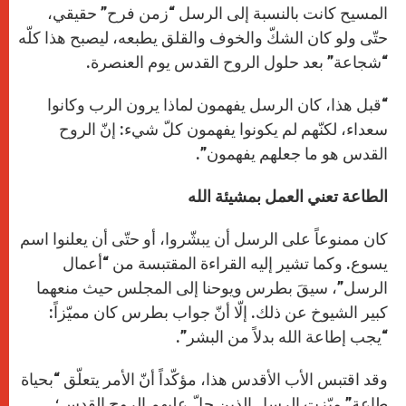
المسيح كانت بالنسبة إلى الرسل “زمن فرح” حقيقي،
حتّى ولو كان الشكّ والخوف والقلق يطبعه، ليصبح هذا كلّه
“شجاعة” بعد حلول الروح القدس يوم العنصرة.
“قبل هذا، كان الرسل يفهمون لماذا يرون الرب وكانوا
سعداء، لكنّهم لم يكونوا يفهمون كلّ شيء: إنّ الروح
القدس هو ما جعلهم يفهمون”.
الطاعة تعني العمل بمشيئة الله
كان ممنوعاً على الرسل أن يبشّروا، أو حتّى أن يعلنوا اسم
يسوع. وكما تشير إليه القراءة المقتبسة من “أعمال
الرسل”، سيقَ بطرس ويوحنا إلى المجلس حيث منعهما
كبير الشيوخ عن ذلك. إلّا أنّ جواب بطرس كان مميّزاً:
“يجب إطاعة الله بدلاً من البشر”.
وقد اقتبس الأب الأقدس هذا، مؤكّداً أنّ الأمر يتعلّق “بحياة
طاعة” ميّزت الرسل الذين حلّ عليهم الروح القدس؛