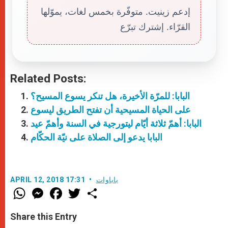
إدعم زينيت. متوفّرة بخمس لغات، يموّلها
القرّاء. إشترك تبرّع
Related Posts:
البابا: للمرّة الأخيرة، هل تنكر يسوع المسيح؟
على الحياة المسيحية أن تفتح الطريق ليسوع
البابا: أهمّ ثلاثة أيّام ليتورجية في السنة وأهمّ عيد
البابا يدعو إلى الصلاة على نيّة الحكّام
باباوات
APRIL 12, 2018 17:31
W
M
F
T
S
h
e
a
w
h
a
s
c
i
a
t
s
e
t
r
Share this Entry
s
e
b
t
e