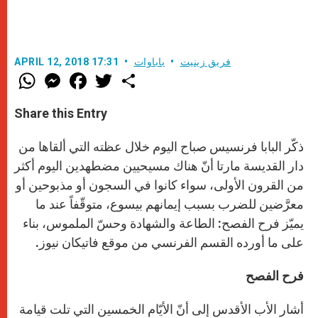
فريق زينيت
باباوات
APRIL 12, 2018 17:31
W
M
F
T
S
h
e
a
w
h
a
s
c
i
a
t
s
e
t
r
Share this Entry
s
e
b
t
e
A
n
o
e
p
g
o
r
ذكّر البابا فرنسيس صباح اليوم خلال عظته التي ألقاها من
p
e
k
r
دار القديسة مارتا أنّ هناك مسيحيين مضطهدين اليوم أكثر
من القرون الأولى، سواء كانوا في السجون أو مذبوحين أو
معرَّضين للضرب بسبب إيمانهم بيسوع، متوقّفاً عند ما
يميّز فرح الفصح: الطاعة والشهادة وحسّ الملموس، بناء
على ما أورده القسم الفرنسي من موقع فاتيكان نيوز.
فرح الفصح
أشار الأب الأقدس إلى أنّ الأيّام الخمسين التي تلت قيامة