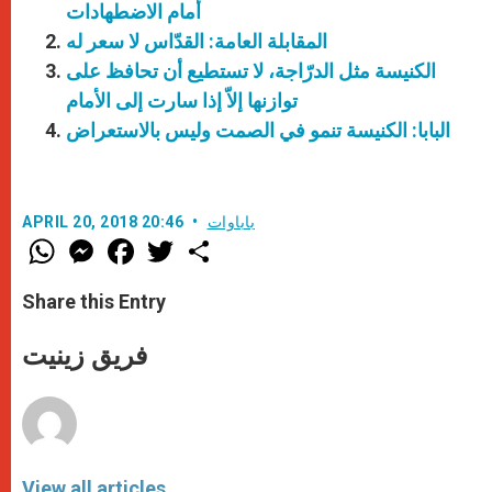
أمام الاضطهادات
المقابلة العامة: القدّاس لا سعر له
الكنيسة مثل الدرّاجة، لا تستطيع أن تحافظ على
توازنها إلاّ إذا سارت إلى الأمام
البابا: الكنيسة تنمو في الصمت وليس بالاستعراض
باباوات
APRIL 20, 2018 20:46
W
M
F
T
S
h
e
a
w
h
a
s
c
i
a
t
s
e
t
r
Share this Entry
s
e
b
t
e
A
n
o
e
p
g
o
r
فريق زينيت
p
e
k
r
View all articles