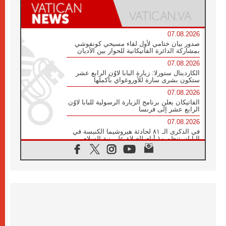
07.08.2026
صدور بيان ختامي لأول لقاء مسيحي كونفوشي
بمشاركة الدائرة الفاتيكانية للحوار بين الأديان
07.08.2026
الكاردينال ستورلا: زيارة البابا لاوُن الرابع عشر
ستكون بشرى سارة للأوروغواي بأكملها
07.08.2026
الفاتيكان يعلن برنامج الزيارة الرسولية للبابا لاوُن
الرابع عشر إلى فرنسا
07.08.2026
في الذكرى الـ ٨١ لحادثة هيروشيما الكنيسة في
اليابان تنظم ١٠ أيام للصلاة على نية السلام
07.08.2026
الكنيسة في الأوروغواي: زيارة البابا ستعزز
الإيمان والرجاء
06.08.2026
الاجتماع الشهري للمطارنة الموارنة
06.08.2026
الكاردينال روسي: زيارة البابا لاوُن إلى الأرجنتين
هي تكريم للبابا فرنسيس