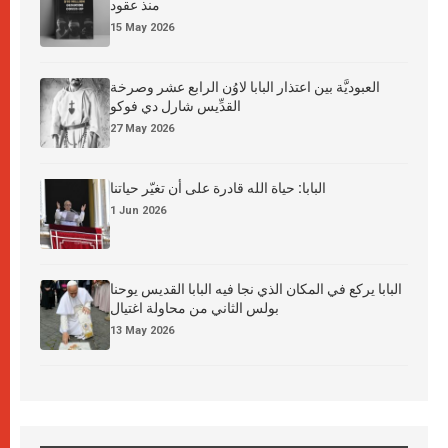
منذ عقود
15 May 2026
العبوديَّة بين اعتذار البابا لاوُن الرابع عشر وصرخة
القدِّيس شارل دي فوكو
27 May 2026
البابا: حياة الله قادرة على أن تغيّر حياتنا
1 Jun 2026
البابا يركع في المكان الذي نجا فيه البابا القديس يوحنا
بولس الثاني من محاولة اغتيال
13 May 2026