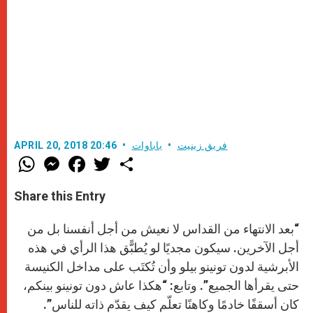
فريق زينيت
باباوات
APRIL 20, 2018 20:46
W
M
F
T
S
h
e
a
w
h
a
s
c
i
a
t
s
e
t
r
Share this Entry
s
e
b
t
e
A
n
o
e
p
g
o
r
“بعد الانتهاء من القداس لا نعيش من أجل أنفسنا بل من
p
e
k
r
أجل الآخرين. سيكون مجديًا لو يُطبًّق هذا الرأي في هذه
الأبرشية لدون تونينو بيلو وأن تُكتَب على مداخل الكنيسة
حتى يقرأها الجميع”. وتابع: “هكذا عاش دون تونينو بينكم،
كان أسقفًا خادمًا وكاهنًا تعلّم كيف يقدّم ذاته للناس”.