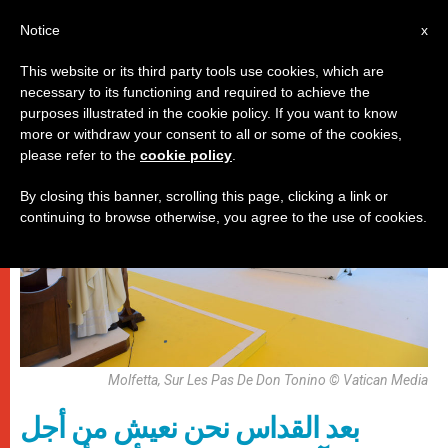
AR
Notice
x
This website or its third party tools use cookies, which are
necessary to its functioning and required to achieve the
باباوات
purposes illustrated in the cookie policy. If you want to know
more or withdraw your consent to all or some of the cookies,
please refer to the
cookie policy
.
By closing this banner, scrolling this page, clicking a link or
continuing to browse otherwise, you agree to the use of cookies.
Molfetta, Sur Les Pas De Don Tonino © Vatican Media
بعد القداس نحن نعيش من أجل