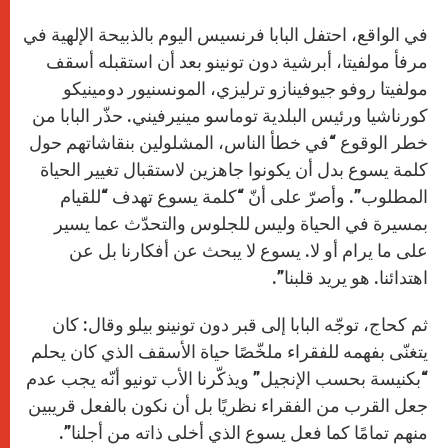
في الواقع، احتفل البابا فرنسيس اليوم بالذبيحة الإلهية في
مرفأ مولفيتا، أبرشية دون تونينو بعد أن استقبله أسقف
مولفيتا روفو جيوفينازو ترليزي، المونسنيور دومينيكو
كورناشيا ورئيس البلدية توماسو مينيرفيني. حذّر البابا من
خطر الوقوع “في خطأ الناس، المشلولين بنقاشاتهم حول
كلمة يسوع بدل أن يكونوا جاهزين لاستقبال تغيير الحياة
المطلوب”. وأصرّ على أنّ “كلمة يسوع تهدف “للقيام
بمسيرة في الحياة وليس للجلوس والتحدّث عما يسير
على ما يرام أو لا. يسوع لا يبحث عن أفكارنا بل عن
اهتدائنا. هو يريد قلبنا”.
ثم كحاج، توجّه البابا إلى قبر دون تونينو بيلو وقال: كان
يتغنّى بفهمه للفقراء ملخّصًا حياة الأسقف الذي كان يحلم
“بكنيسة بحسب الإنجيل” ويذكّرنا الأب تونيو أنّه يجب عدم
جعل القرب من الفقراء نظريًا بل أن نكون بالفعل قريبين
منهم تمامًا كما فعل يسوع الذي أخلى ذاته من أجلنا”.