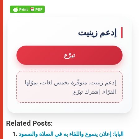
إدعم زينيت
تبرّع
إدعم زينيت. متوفّرة بخمس لغات، يموّلها
القرّاء. إشترك تبرّع
Related Posts:
البابا: إعلان يسوع واللقاء به في الصلاة والصمود