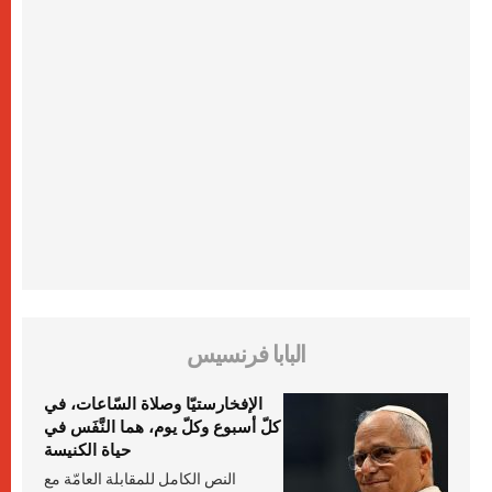
البابا فرنسيس
الإفخارستيّا وصلاة السّاعات، في
كلّ أسبوع وكلّ يوم، هما النَّفَس في
حياة الكنيسة
النص الكامل للمقابلة العامّة مع