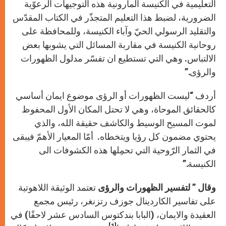
التعليمية في الكنيسة المارونية هذه التوجيهات الرعوّية
الضرورية، لضبط هذا التعليم المتجذّر في الكتاب المقدّس
والتقليد الرسولي الحيّ وآباء الكنيسة، وللمحافظة على
روحانية الكنيسة في مقاربة المسائل التي يشوبها بعض
الالتباس. وهي التي تستطيع ان تفسّر مدلول الظهورات
والرؤى.”
أردف “ليست الظهورات أو الرؤى موضوع ايمان أساسي
كالحقائق الموحاة، وهي لا تحتل المكان الأول المحفوظ
لموت المسيح الوسيط والكاشف حقيقة الله، والذي
يحتوي مضمون كل رؤيا ويتخطاه. أمّا المعيار الأهمّ فيبقى
في الثمار الرّوحية التي تحمِلها هذه الكشوفات الى
الكنيسة.”
وقال ” لتفسير الظهورات والرؤى
تعتمد الوثيقة اللاهوتية
على تفاسير الكاردينال جوزف رتزنغر، رئيس مجمع
العقيدة والايمان، (البابا بندكتوس السادس عشر لاحقًا) في
1]
[