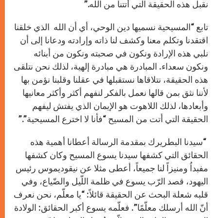
نقبل هذه الحقيقة التي أتتنا من الله.”
تابع “المسيحية نسميها دين الوحي، أي أن الله الذي خلقنا
اقتقدنا وتكلم معنا وكشف لنا ذاته وإرادته ودعانا إلى أن
نلبي هذه الإرادة ونكون في صحبته ونكون من أبنائه
ونكون سعداء. المبادرة هي مبادرة إلهية، لذلك نحن نتلقى
هذه الحقيقة، نتلاقاها نستقبلها في عقلنا وقلبنا نؤمن بها
لأننا نثق بمن قالها نعمل بالفكر لنفهم أكثر وأكثر معانيها
وأبعادها، لذلك اللاهوت هو الإيمان الذي يفتش ليفهم
الحقيقة التي أتت من المسيح “فأنا لا اخترع المسيحية”.”
“سيدنا البطريرك بمقدمة الرسالة أعطانا أهمية هذه
الحقائق التي كشفها سيدنا يسوع المسيح وكان كشفها
مفبداُ ومنيزاً لنا جميعاً، أعطى مثلا عن نيقوديموس رئيس
اليهود، قصد الرّب يسوع في ظلمة اللّيل والضّياع، وفي
قلبه شعلة البحث عن الحقيقة قائلاً: “يا معلّم، نحن نعرف
أنّ الله أرسلك معلّمًا”. فعلّمه يسوع أكبر الحقائق: الولادة