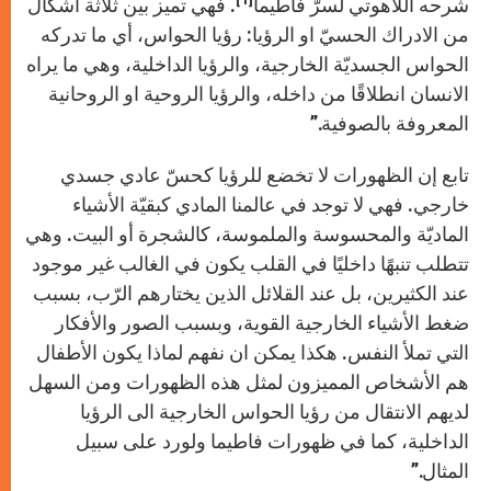
شرحه اللاهوتي لسرّ فاطيما
. فهي تميز بين ثلاثة اشكال
من الادراك الحسيّ او الرؤيا:
رؤيا الحواس، أي ما تدركه
الحواس الجسديّة الخارجية، والرؤيا الداخلية، وهي ما يراه
الانسان انطلاقًا من داخله، والرؤيا الروحية او الروحانية
المعروفة بالصوفية.”
تابع إن الظهورات لا تخضع للرؤيا كحسّ عادي جسدي
خارجي. فهي لا توجد في عالمنا المادي كبقيّة الأشياء
الماديّة والمحسوسة والملموسة، كالشجرة أو البيت. وهي
تتطلب تنبهًا داخليًا في القلب يكون في الغالب غير موجود
عند الكثيرين، بل عند القلائل الذين يختارهم الرّب، بسبب
ضغط الأشياء الخارجية القوية، وبسبب الصور والأفكار
التي تملأ النفس. هكذا يمكن ان نفهم لماذا يكون الأطفال
هم الأشخاص المميزون لمثل هذه الظهورات ومن السهل
لديهم الانتقال من رؤيا الحواس الخارجية الى الرؤيا
الداخلية، كما في ظهورات فاطيما ولورد على سبيل
المثال.”