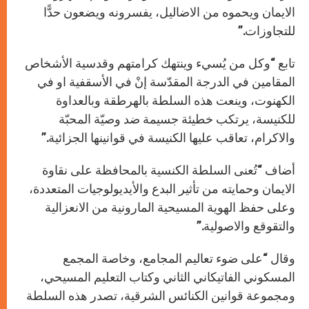
الايمان ويحموه من الاضاليل، يفسرونه ويضعون حدًّا
للتجاوزات.”
تابع “وكل من يُسيء وينتهك كرامتهم وقدسية الأشخاص
المقامين في الدرجة المقدّسة إنْ في الأسقفية او في
الكهنوت، وينعت هذه السلطة بالهرطقة وبالعداوة
للكنيسة، يرتكب خطيئة جسيمة ضد وصيّة المحبّة
والاكرام، تعاقب عليها الكنيسة في قوانينها الجزائية.”
أضاف “تُعنى السلطة الكنسية بالمحافظة على نقاوة
الايمان وحمايته من تأثير البدع والأيديولوجيات المتعددة،
وعلى حفظ الهوية المسيحية المارونية من الانعزالية
والتقوقع والاصولية.”
وقال “على ضوء تعاليم المجامع، وخاصة المجمع
المسكوني الفاتيكاني الثاني وكتاب التعليم المسيحي،
ومجموعة قوانين الكنائس الشرقية، تصدر هذه السلطة