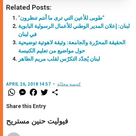
Related Posts:
"طوبى للأعين التي ترى ما أنتم تنظرون"
لبنان: إعلان المدير الوطني للأعمال الرسولية البابوية
في لبنان
الحقيقة المحرّرة والجامعة: وثيقة لاهوتية توضيحية
حول مواضيع من تعليم الكنيسة
لبنان يُجدّد التكرّس لقلب مريم الطاهر
كنيسة محليّة
APRIL 26, 2018 14:57
W
M
F
T
S
h
e
a
w
h
a
s
c
i
a
t
s
e
t
r
Share this Entry
s
e
b
t
e
A
n
o
e
p
g
o
r
فيوليت حنين مستريح
p
e
k
r