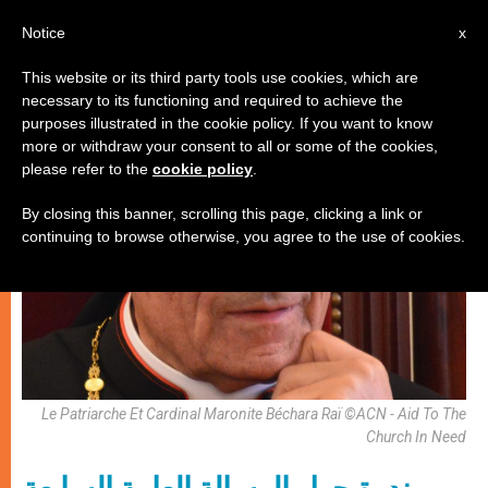
AR
Notice
x
This website or its third party tools use cookies, which are
necessary to its functioning and required to achieve the
كنيسة محليّة
purposes illustrated in the cookie policy. If you want to know
more or withdraw your consent to all or some of the cookies,
please refer to the
cookie policy
.
By closing this banner, scrolling this page, clicking a link or
continuing to browse otherwise, you agree to the use of cookies.
Le Patriarche Et Cardinal Maronite Béchara Raï ©ACN - Aid To The
Church In Need