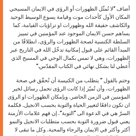
أضاف “لا تُمثّل الظهورات أو الرؤى في الايمان المسيحي
المكان الأول كأحداث موت وقيامة يسوع الوسيط الوحيد
والكاشف حقيقة الله وظهورات او تراؤيات القيامة. كما
يساهم حسن الايمان الموجود عند المؤمنين في تمييز
السلطة الكنسية لصحة الظهورات والرؤى، انطلاقًا من
المبدأ القائم على قبول إمكانية تدخّل الله في التاريخ عبر
الظهورات، وهي لا تمس بكمال الوحي في المسيح الذي
أُعطي لنا بشكل نهائي في الكتاب المقدّس.”
وختم بالقول ” يتطلب من الكنيسة أن تُحقّق في صحة
الظهورات، وأن تُميّز إذا كانت الرؤى تحمل رسائل لخير
المؤمنين في الزمن الحاضر. وبإمكان الظهورات او الرؤى
ان تكون دافعًا لتغيير الحياة والتوبة بحسب الانجيل. فكلمة
السرّ هي في الدعوة الى “التوبة”. إن فهم علامات الأزمنة
يعني قبول ضرورة التوبة بحسب متطلبات الانجيل والنمو
أكثر وأكثر في الايمان والرجاء والمحبة. وكل ما تبقى لا