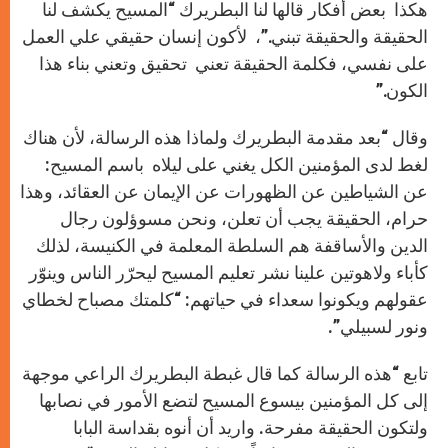
هكذا بعض أفكار قالها لنا البطريرك “المسيح يكشف لنا
الحقيقة والحقيقة تبني.”، لأكون إنسان حقيقي علي العمل
على نفسي، فكلمة الحقيقة تعني تحقيق وتعني بناء هذا
الكون.”
وقال “بعد مقدمة البطريرك ولماذا هذه الرسالة، لأن هناك
لغط لدى المؤمنين الكل يغني على ليلاه باسم المسيح:
عن الشياطين عن الظهورات عن الإيمان عن العقائد، وهذا
حرام، الحقيقة يجب أن تعلن، ونحن مسوؤلون رجال
الدين والأساقفة هم السلطة المعلمة في الكنيسة، لذلك
كأباء ولاهوتين علينا نشر تعليم المسيح ليحرّر الناس وينوّر
عقولهم ويكونوا سعداء في حياتهم: “كلمتك مصباح لخطاي
ونور لسبيلي”.
تابع “هذه الرسالة كما قال غبطة البطريرك الراعي موجهة
إلى كل المؤمنين بيسوع المسيح لتضع الأمور في نصابها
ولتكون الحقيقة مفرحة. واريد أن أنوه بقداسة البابا