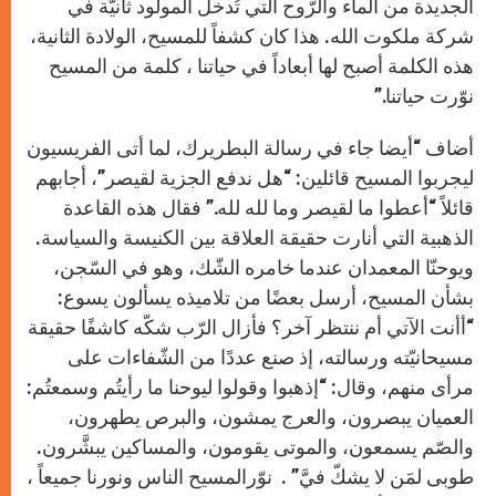
الجديدة من الماء والرّوح الّتي تُدخل المولود ثانيّة في
شركة ملكوت الله. هذا كان كشفاً للمسيح، الولادة الثانية،
هذه الكلمة أصبح لها أبعاداً في حياتنا ، كلمة من المسيح
نوّرت حياتنا.”
أضاف “أيضا جاء في رسالة البطريرك، لما أتى الفريسيون
ليجربوا المسيح قائلين: “هل ندفع الجزية لقيصر”، أجابهم
قائلاً “أعطوا ما لقيصر وما لله لله.” فقال هذه القاعدة
الذهبية التي أنارت حقيقة العلاقة بين الكنيسة والسياسة.
ويوحنّا المعمدان عندما خامره الشّك، وهو في السّجن،
بشأن المسيح، أرسل بعضًا من تلاميذه يسألون يسوع:
“أأنت الآتي أم ننتظر آخر؟ فأزال الرّب شكّه كاشفًا حقيقة
مسيحانيّته ورسالته، إذ صنع عددًا من الشّفاءات على
مرأى منهم، وقال: “إذهبوا وقولوا ليوحنا ما رأيتُم وسمعتُم:
العميان يبصرون، والعرج يمشون، والبرص يطهرون،
والصّم يسمعون، والموتى يقومون، والمساكين يبشَّرون.
طوبى لمَن لا يشكّ فيَّ” . نوّرالمسيح الناس ونورنا جميعاً ،