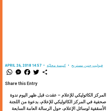
فيوليت حنين مستريح
كنيسة محليّة
APRIL 26, 2018 14:57
W
M
F
T
S
h
e
a
w
h
a
s
c
i
a
t
s
e
t
r
Share this Entry
s
e
b
t
e
A
n
o
e
p
g
o
r
المركز الكاثوليكي للإعلام – عقدت قبل ظهر اليوم ندوة
p
e
k
r
صحفية في المركز الكاثوليكي للإعلام، بدعوة من اللجنة
الأسقفية لوسائل الإعلام،
حول الرسالة العامة السابعة