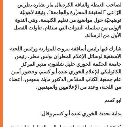
لصاحب الغبطة والنيافة الكردينال مار بشاره بطرس
الرّاعي “الحقيقة المحرﱢرة والجامعة”،
وثيقة لاهوتيّة
توضيحيّة حول مواضيع من تعليم الكنيسة
، وهي الندوة
الإولى من سلسلة الندوات التي ستقام، تناولت
الفصل
الأول
من الرسالة.
شارك فيها رئيس أساقفة بيروت للموارنة ورئيس اللجنة
الاسقفية لوسائل الإعلام المطران بولس مطر،
رئيس
جامعة الحكمة الخوري خليل شلفون،
مدير المركز
الكاثوليكي للإعلام الخوري عبده أبو كسم،
وحضور أمين
عام جمعية الكتاب المقدّس الدكتور مايك بسوس، أعضاء
من اللجنة،
وعدد من الإعلاميين والمهتمين.
ابو كسم
بداية تحدث الخوري عبده أبو كسم وقال:
“نفتتح اليوم سلسلة ندوات حول الرسالة العامة السابعة