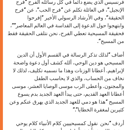
فرنسيس الذي يضع دائماً في كل رسائله الفرح “فرح
الإنجيل”، في العائلة تكلم عن “فرح الحب”، عن “فرح
الحقيقة”، وفي الأرشاد الرسولي الأخير “إفرحوا
وابتهجوا حول الدعوة إلى القداسة في العالم المعاصر””،
فحقيقة المسيحية تعطي الفرح، نحن نتلقى الحقيقة فقط
من المسيح”.
أضاف “لذلك تذكر الرسالة في القسم الأول أن الدين
المسيحي هو دين الوحي، ألله كشف أول دعوة واضحة
لإبراهيم. أعطانا الوزنات وهذا ما نسميه تكليف، لذلك لا
نخاف من الحساب، والذي لا يحاسب الطفل
والمجنون. وأعطى الرب موسى الوصايا العشر، موسى
أعطانا العهد القديم، حتى يبدأ العهد الجديد بدم يسوع
المسيح “هذا هو دمي للعهد الجديد الذي يهرق عنكم وعن
كثيرين لمغفرة الخطايا”.”
أردف “نحن نقول كمسيحييين كلام الأنبياء كلام يوحي