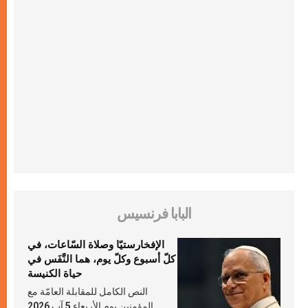
البابا فرنسيس
الإفخارستيّا وصلاة السّاعات، في
كلّ أسبوع وكلّ يوم، هما النَّفَس في
حياة الكنيسة
النص الكامل للمقابلة العامّة مع
المؤمنين يوم الأربعاء 5 آب 2026