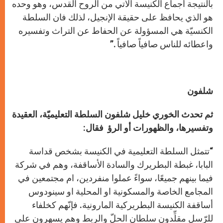
بالنتيجة أجماع الكنيسة الآتي من الروح القدس، وهو وحده
هو الذي يحافظ على حقيقة الإنجيل، لذلك فان السلطة
الكنسيّة هي المسؤولة عن الحفاط عن التراث وتفسيره
واعطائه للناس صافياً صافياً .”
شلفون
ثم تحدث الخوري خليل شلفون
السلطة التعليميّة، العقيدة
وتفسيرها، والظهورات أو الرؤ
فقال:
“تتمثل السلطة التعليمية في الكنيسة بشخص قداسة
البابا، غبطة البطريرك والسادة الأساقفة، وهم في شركة
فيما بينهم جميعًا، سواءً عملوا منفردين، ام مجتمعين في
المجامع الخاصة والمسكونية او المحلية او سينودوس
أساقفة الكنيسة البطريركية المارونية. فإنّهم كخلفاء
للرّسل مقلِّدون سلطان الحلّ والربط وهم يسهرون على