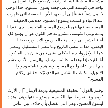
مشيئة الله شيئاً فشيئاً، إرادته أن يجمع كل الناس إلى
واحد في كنيسته التي هي جسد يسوع المسيح. هذا الوحي
تكامل شيئاً فشيئاً إلى أن ظهر الأبن. الحقيقة التي ظهرت
عند الإنبياء واكتملت بيسوع المسيح، هذه هي الحقيقة
المسيحية، فيها فهمنا يسوع المسيح المتجسد الذي افتدانا
بدمه وبنى الكنيسة، مشروعه في الكون هو أن يجمع كل
أبناء البشر إلى واحد متصالحين مع الآب ومع بعضنا
البعض، هذا ما معنى التاريخ وما معنى المستقبل ومعنى
عملنا، وكل واحد منا مكلف بشيء من بنيان هذا الملكوت،
أنا تلقيت إذاً وهذا ما عاشه الرسل، والرسل الأثني عشر
هم الذين عاشوا مع المسيح وشاهدوا قيامته ودونوا
الإنجيل، الكتباب المقدّس هو الذي ثبّت حقائق وكلام
المسيح.”
وختم بالقول “الحقيقة المسيحية وديعة الإيمان “إي الأرث
“وممنوع التفريط بها، الكنيسة مسؤولة عنها وهي امتداد
ليسوع المسيح، وهي التي تفصل بأي خلاف بين الناس.