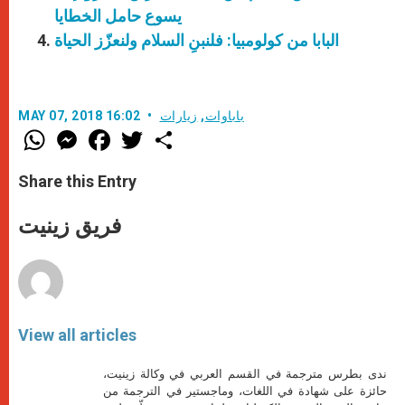
يسوع حامل الخطايا
البابا من كولومبيا: فلنبنِ السلام ولنعزّز الحياة
باباوات
,
زيارات
MAY 07, 2018 16:02
W
M
F
T
S
h
e
a
w
h
a
s
c
i
a
t
s
e
t
r
Share this Entry
s
e
b
t
e
A
n
o
e
p
g
o
r
فريق زينيت
p
e
k
r
View all articles
ندى بطرس مترجمة في القسم العربي في وكالة زينيت،
حائزة على شهادة في اللغات، وماجستير في الترجمة من