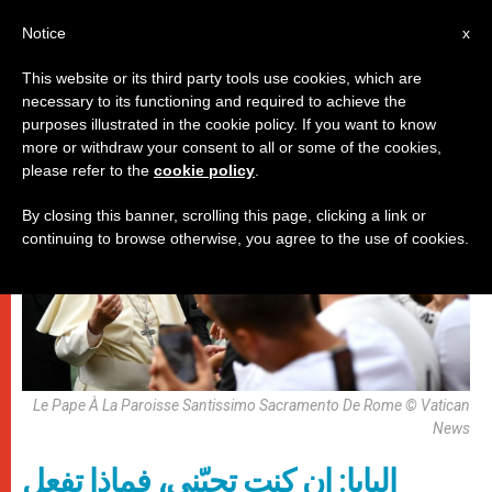
AR
Notice
x
This website or its third party tools use cookies, which are
necessary to its functioning and required to achieve the
,
باباوات
زيارات
purposes illustrated in the cookie policy. If you want to know
more or withdraw your consent to all or some of the cookies,
please refer to the
cookie policy
.
By closing this banner, scrolling this page, clicking a link or
continuing to browse otherwise, you agree to the use of cookies.
Le Pape À La Paroisse Santissimo Sacramento De Rome © Vatican
News
البابا: إن كنت تحبّني، فماذا تفعل