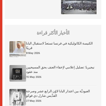
الأخبار الأكثر قراءة
الكنيسة الكاثوليكية في فرنسا تستعدّ لاستقبال البابا
قريبًا
8 May 2026
نيجيريا: تضليل إعلامي لإخفاء العنف بحق المسيحيين
منذ عقود
15 May 2026
العبوديَّة بين اعتذار البابا لاوُن الرابع عشر وصرخة
القدِّيس شارل دي فوكو
27 May 2026