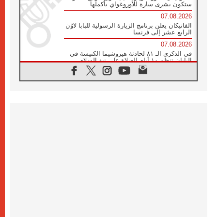
ستكون بشرى سارة للأوروغواي بأكملها
07.08.2026
الفاتيكان يعلن برنامج الزيارة الرسولية للبابا لاوُن
الرابع عشر إلى فرنسا
07.08.2026
في الذكرى الـ ٨١ لحادثة هيروشيما الكنيسة في
اليابان تنظم ١٠ أيام للصلاة على نية السلام
07.08.2026
الكنيسة في الأوروغواي: زيارة البابا ستعزز
الإيمان والرجاء
06.08.2026
الاجتماع الشهري للمطارنة الموارنة
06.08.2026
الكاردينال روسي: زيارة البابا لاوُن إلى الأرجنتين
هي تكريم للبابا فرنسيس
06.08.2026
زيارة البابا إلى البيرو ستكون زمن نعمة ومصالحة
ورجاء
06.08.2026
الكاردينال بارولين في المكسيك: علينا أن نكون
حاضرين إلى جانب المهمشين والمهاجرين
والأجانب
06.08.2026