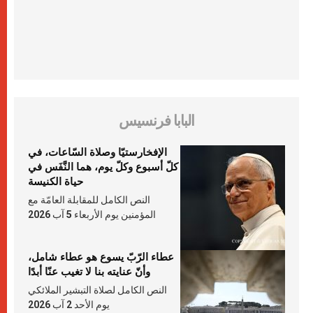
البابا فرنسيس
الإفخارستيّا وصلاة السّاعات، في
كلّ أسبوع وكلّ يوم، هما النَّفَس في
حياة الكنيسة
النص الكامل للمقابلة العامّة مع
المؤمنين يوم الأربعاء 5 آب 2026
عطاء الرّبّ يسوع هو عطاء شامل،
وأنّ عنايته بنا لا تغيب عنّا أبدًا
النص الكامل لصلاة التبشير الملائكي
يوم الأحد 2 آب 2026