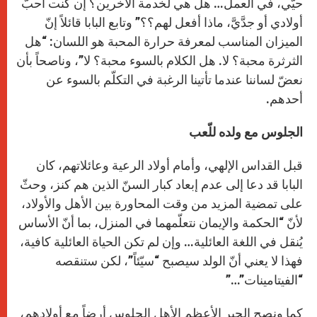
حيّي، في العمل… هل هي لخدمة الآخرين؟ إن كنت أحبّ
أولادي أو جدَّيَّ، ماذا أفعل لهم؟؟” وتابع البابا قائلاً إنّ
الميزان المناسب لمعرفة حرارة المحبة هو اللسان: “هل
الثرثرة محبة؟ لا. هل الكلام بالسوء محبة؟ لا”، وناصحاً بأن
نعضّ لساننا عندما تأتينا الرغبة في التكلّم بالسوء عن
أحدهم.
الجلوس مع ولده للّعب
قبل القداس الإلهي، وأمام أولاد الرعية وعائلاتهم، كان
البابا قد دعا إلى عدم إبعاد كبار السنّ الذين هم كنز، وحثّ
على تمضية المزيد من وقت المحاورة بين الأهل والأولاد،
لأنّ “الحكمة والإيمان نتعلّمهما في المنزل، بما أنّ الأساس
يُنقل في اللغة العائلية… وإن لم تكن الحياة العائلية كافية،
فهذا لا يعني أنّ الولد سيصبح “سيّئاً”، لكن ستنقصه
“الفيتامينات”…”
كما ونصح الحبر الأعظم الأهل الجلوس أرضاً مع أولادهم،