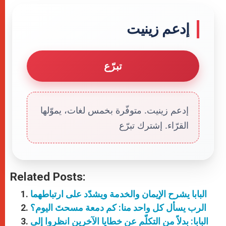
إدعم زينيت
تبرّع
إدعم زينيت. متوفّرة بخمس لغات، يموّلها
القرّاء. إشترك تبرّع
Related Posts:
البابا يشرح الإيمان والخدمة ويشدّد على ارتباطهما
الرب يسأل كل واحد منا: كم دمعة مسحتَ اليوم؟
البابا: بدلاً من التكلّم عن خطايا الآخرين انظروا إلى