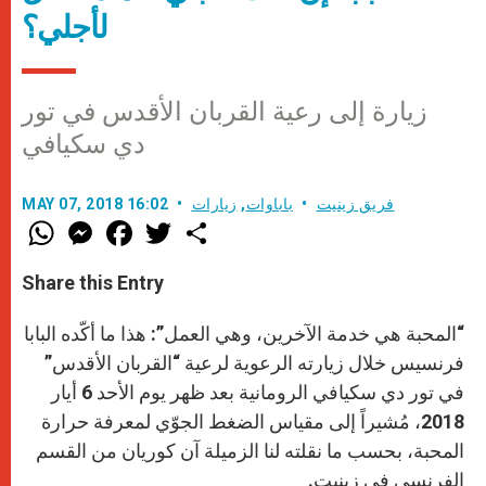
لأجلي؟
زيارة إلى رعية القربان الأقدس في تور
دي سكيافي
فريق زينيت
باباوات
,
زيارات
MAY 07, 2018 16:02
W
M
F
T
S
h
e
a
w
h
a
s
c
i
a
t
s
e
t
r
Share this Entry
s
e
b
t
e
A
n
o
e
p
g
o
r
“المحبة هي خدمة الآخرين، وهي العمل”: هذا ما أكّده البابا
p
e
k
r
فرنسيس خلال زيارته الرعوية لرعية “القربان الأقدس”
في تور دي سكيافي الرومانية بعد ظهر يوم الأحد 6 أيار
2018، مُشيراً إلى مقياس الضغط الجوّي لمعرفة حرارة
المحبة، بحسب ما نقلته لنا الزميلة آن كوريان من القسم
الفرنسي في زينيت.