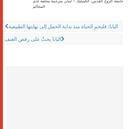
جامعة الروح القدس، الكسليك - لبنان مترجمة محلّفة لدى
المحاكم
البابا: فلنحمِ الحياة منذ بداية الحمل إلى نهايتها الطبيعية
البابا يحثّ على رفض العنف