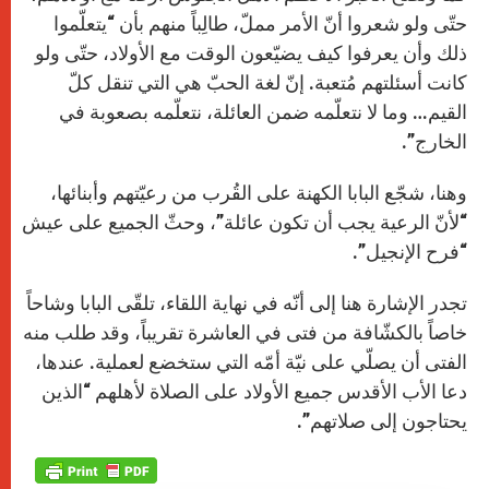
حتّى ولو شعروا أنّ الأمر مملّ، طالِباً منهم بأن “يتعلّموا
ذلك وأن يعرفوا كيف يضيّعون الوقت مع الأولاد، حتّى ولو
كانت أسئلتهم مُتعبة. إنّ لغة الحبّ هي التي تنقل كلّ
القيم… وما لا نتعلّمه ضمن العائلة، نتعلّمه بصعوبة في
الخارج”.
وهنا، شجّع البابا الكهنة على القُرب من رعيّتهم وأبنائها،
“لأنّ الرعية يجب أن تكون عائلة”، وحثّ الجميع على عيش
“فرح الإنجيل”.
تجدر الإشارة هنا إلى أنّه في نهاية اللقاء، تلقّى البابا وشاحاً
خاصاً بالكشّافة من فتى في العاشرة تقريباً، وقد طلب منه
الفتى أن يصلّي على نيّة أمّه التي ستخضع لعملية. عندها،
دعا الأب الأقدس جميع الأولاد على الصلاة لأهلهم “الذين
يحتاجون إلى صلاتهم”.