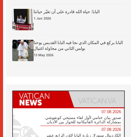
البابا: حياة الله قادرة على أن تغيّر حياتنا
1 Jun 2026
البابا يركع في المكان الذي نجا فيه البابا القديس يوحنا
بولس الثاني من محاولة اغتيال
13 May 2026
07.08.2026
صدور بيان ختامي لأول لقاء مسيحي كونفوشي
بمشاركة الدائرة الفاتيكانية للحوار بين الأديان
07.08.2026
الكاردينال ستورلا: زيارة البابا لاوُن الرابع عشر