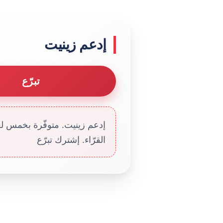
إدعم زينيت
تبرّع
إدعم زينيت. متوفّرة بخمس لغا
القرّاء. إشترك تبرّع