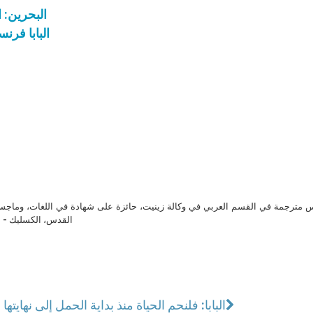
البحرين: ا
البابا فر
مترجمة في القسم العربي في وكالة زينيت، حائزة على شهادة في اللغات، وماجست
القدس، الكسليك - ل
البابا: فلنحمِ الحياة منذ بداية الحمل إلى نهايتها 