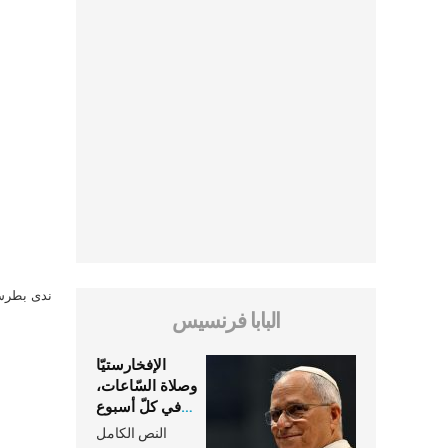
ندى بطرس 
البابا فرنسيس
الإفخارستيّا
وصلاة السّاعات،
في كلّ أسبوع
وكلّ يوم، هما
النص الكامل