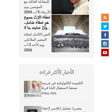
النَّفَس في حياة
للمقابلة العامّة مع
الكنيسة
المؤمنين يوم
الأربعاء 5 آب 2026
عطاء الرّبّ يسوع
هو عطاء شامل،
وأنّ عنايته بنا لا
تغيب عنّا أبدًا
النص الكامل لصلاة
التبشير الملائكي
يوم الأحد 2 آب
2026
الأخبار الأكثر قراءة
الكنيسة الكاثوليكية في فرنسا
تستعدّ لاستقبال البابا قريبًا
8 May 2026
نيجيريا: تضليل إعلامي لإخفاء