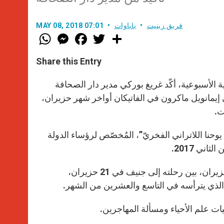
فريق زينيت
باباوات
MAY 08, 2018 07:01
W
M
F
T
S
h
e
a
w
h
a
s
c
i
a
t
s
e
t
r
Share this Entry
s
e
b
t
e
A
n
o
e
p
g
o
r
ة الأسبوعية، أكّد غريغ بوركي مدير دار الصحافة
p
e
k
إيمانويل ماكرون في الفاتيكان أواخر شهر حزيران،
r
ت.
يوحنا اللاتراني الفخريّ”، المُخصّص لرؤساء الدولة
ني 2017.
من ناحية التاريخ، فهو لم يُحدّد بعد مع جدول أعمال البابا المكتظّ لنهاية حزيران، بين رحلته إلى جنيف في 21 حزيران،
قيات علم الأحياء ومسألة المهاجرين.