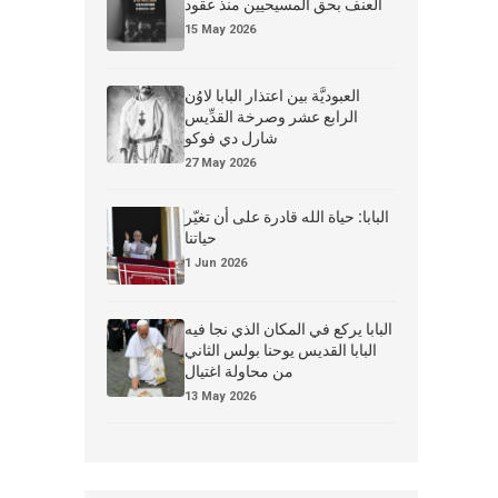
العنف بحق المسيحيين منذ عقود
15 May 2026
العبوديَّة بين اعتذار البابا لاوُن
الرابع عشر وصرخة القدِّيس
شارل دي فوكو
27 May 2026
البابا: حياة الله قادرة على أن تغيّر
حياتنا
1 Jun 2026
البابا يركع في المكان الذي نجا فيه
البابا القديس يوحنا بولس الثاني
من محاولة اغتيال
13 May 2026