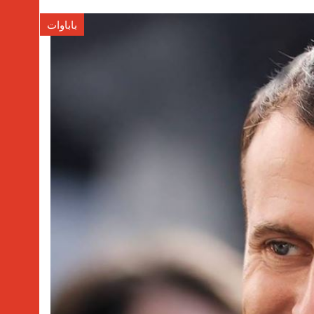
باباوات