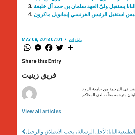
لبابا يستقبل وليّ العهد سلمان بن حمد آل خليفة
نسيس استقبل الرئيس الفرنسي إيمانويل ماكرون
باباوات
MAY 08, 2018 07:01
W
M
F
T
S
h
e
a
w
h
a
s
c
i
a
t
s
e
t
r
Share this Entry
s
e
b
t
e
A
n
o
e
p
g
o
r
فريق زينيت
p
e
k
r
ير في الترجمة من جامعة الروح
بنان مترجمة محلّفة لدى المحاكم
View all articles
الطبيعية
البابا: لأجل الرسالة، يجب الانطلاق والرحيل