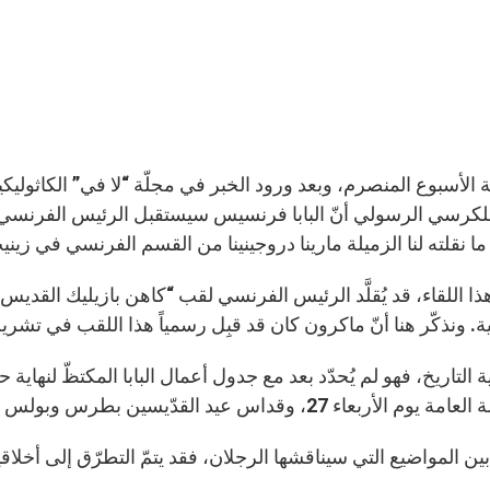
 الأسبوع المنصرم، وبعد ورود الخبر في مجلّة “لا في” الكاثوليكي
 للكرسي الرسولي أنّ البابا فرنسيس سيستقبل الرئيس الفرنسي 
 نقلته لنا الزميلة مارينا دروجينينا من القسم الفرنسي في زيني
ا اللقاء، قد يُقلَّد الرئيس الفرنسي لقب “كاهن بازيليك القديس 
. ونذكّر هنا أنّ ماكرون كان قد قبِل رسمياً هذا اللقب في تشرين الثا
ء 27، وقداس عيد القدّيسين بطرس وبولس الذي يترأسه في التاسع والعشرين من الشهر.
بين المواضيع التي سيناقشها الرجلان، فقد يتمّ التطرّق إلى أخلا