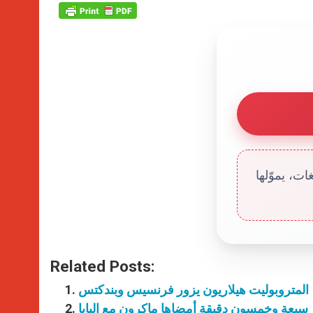
ت، يموّلها
Related Posts:
المتروبوليت هيلاريون يزور فرنسيس وبندكتس
سبعة وخمسون دقيقة أمضاها ماكرون مع البابا