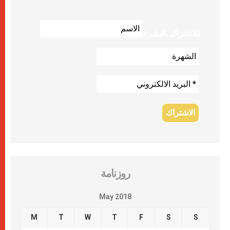
للاشتراك بالنشرة
روزنامة
May 2018
M
T
W
T
F
S
S