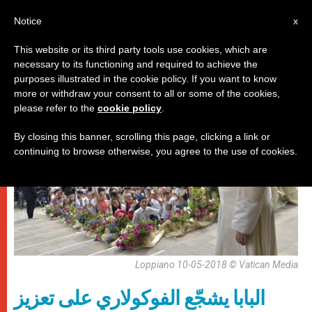
AR
Notice
x
This website or its third party tools use cookies, which are
necessary to its functioning and required to achieve the
,
باباوات
زيارات
purposes illustrated in the cookie policy. If you want to know
more or withdraw your consent to all or some of the cookies,
please refer to the
cookie policy
.
By closing this banner, scrolling this page, clicking a link or
continuing to browse otherwise, you agree to the use of cookies.
Loppiano 10-05-2018 © Vatican Media
البابا يشجّع الفوكولاري على تعزيز