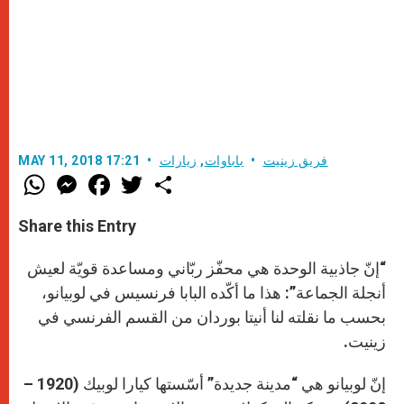
فريق زينيت
باباوات
,
زيارات
MAY 11, 2018 17:21
W
M
F
T
S
h
e
a
w
h
a
s
c
i
a
t
s
e
t
r
Share this Entry
s
e
b
t
e
A
n
o
e
p
g
o
r
“إنّ جاذبية الوحدة هي محفّز ربّاني ومساعدة قويّة لعيش
p
e
k
r
أنجلة الجماعة”: هذا ما أكّده البابا فرنسيس في لوبيانو،
بحسب ما نقلته لنا أنيتا بوردان من القسم الفرنسي في
زينيت.
إنّ لوبيانو هي “مدينة جديدة” أسّستها كيارا لوبيك (1920 –