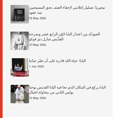
نيجيريا: تضليل إعلامي لإخفاء العنف بحق المسيحيين
منذ عقود
15 May 2026
العبوديَّة بين اعتذار البابا لاوُن الرابع عشر وصرخة
القدِّيس شارل دي فوكو
27 May 2026
البابا: حياة الله قادرة على أن تغيّر حياتنا
1 Jun 2026
البابا يركع في المكان الذي نجا فيه البابا القديس يوحنا
بولس الثاني من محاولة اغتيال
13 May 2026