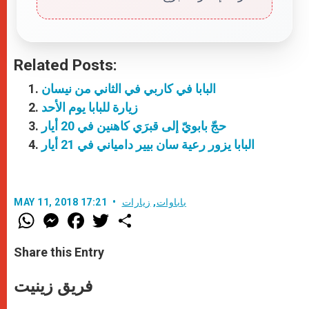
Related Posts:
البابا في كاربي في الثاني من نيسان
زيارة للبابا يوم الأحد
حجّ بابويّ إلى قبرَي كاهنين في 20 أيار
البابا يزور رعية سان بيير دامياني في 21 أيار
باباوات
,
زيارات
MAY 11, 2018 17:21
W
M
F
T
S
h
e
a
w
h
a
s
c
i
a
t
s
e
t
r
Share this Entry
s
e
b
t
e
A
n
o
e
p
g
o
r
فريق زينيت
p
e
k
r