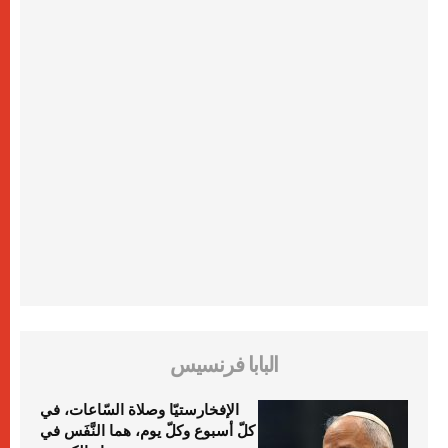
البابا فرنسيس
الإفخارستيّا وصلاة السّاعات، في
كلّ أسبوع وكلّ يوم، هما النَّفَس في