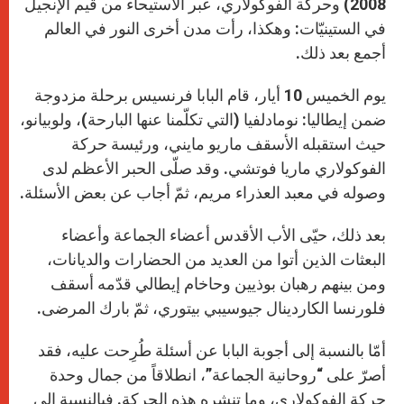
2008) وحركة الفوكولاري، عبر الاستيحاء من قيم الإنجيل
في الستينيّات: وهكذا، رأت مدن أخرى النور في العالم
أجمع بعد ذلك.
يوم الخميس 10 أيار، قام البابا فرنسيس برحلة مزدوجة
ضمن إيطاليا: نومادلفيا (التي تكلّمنا عنها البارحة)، ولوبيانو،
حيث استقبله الأسقف ماريو مايني، ورئيسة حركة
الفوكولاري ماريا فوتشي. وقد صلّى الحبر الأعظم لدى
وصوله في معبد العذراء مريم، ثمّ أجاب عن بعض الأسئلة.
بعد ذلك، حيّى الأب الأقدس أعضاء الجماعة وأعضاء
البعثات الذين أتوا من العديد من الحضارات والديانات،
ومن بينهم رهبان بوذيين وحاخام إيطالي قدّمه أسقف
فلورنسا الكاردينال جيوسيبي بيتوري، ثمّ بارك المرضى.
أمّا بالنسبة إلى أجوبة البابا عن أسئلة طُرِحت عليه، فقد
أصرّ على “روحانية الجماعة”، انطلاقاً من جمال وحدة
حركة الفوكولاري، وما تنشره هذه الحركة. فبالنسبة إلى