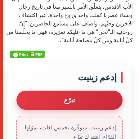
الأب الأقدس، يتعلّق الأمر بالسير معاً في تاريخ رجال
ونساء عصرنا كقلب واحد وروح واحدة، عبر اكتشاف
الآخرين وحبّهم. وأضاف على مسامع الحاضرين: “إنّ
روحانية الـ”نحن” هي ما عليكم تعزيزه، فهي ما يخلّصنا من
كلّ أنانية ومن كلّ مصلحة أنانية”.
إدعم زينيت
تبرّع
إدعم زينيت. متوفّرة بخمس لغات، يموّلها
القرّاء. إشترك تبرّع