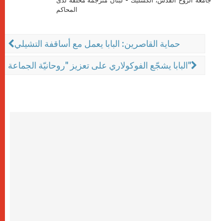
جامعة الروح القدس، الكسليك - لبنان مترجمة محلّفة لدى
المحاكم
حماية القاصرين: البابا يعمل مع أساقفة التشيلي
البابا يشجّع الفوكولاري على تعزيز "روحانيّة الجماعة"