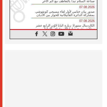
صناعة السلام تبدأ بالتعاطف مع ألم الآخر
07.08.2026
صدور بيان ختامي لأول لقاء مسيحي كونفوشي
بمشاركة الدائرة الفاتيكانية للحوار بين الأديان
07.08.2026
الكاردينال ستورلا: زيارة البابا لاوُن الرابع عشر
ستكون بشرى سارة للأوروغواي بأكملها
07.08.2026
الفاتيكان يعلن برنامج الزيارة الرسولية للبابا لاوُن
الرابع عشر إلى فرنسا
07.08.2026
في الذكرى الـ ٨١ لحادثة هيروشيما الكنيسة في
اليابان تنظم ١٠ أيام للصلاة على نية السلام
07.08.2026
الكنيسة في الأوروغواي: زيارة البابا ستعزز
الإيمان والرجاء
06.08.2026
الاجتماع الشهري للمطارنة الموارنة
06.08.2026
الكاردينال روسي: زيارة البابا لاوُن إلى الأرجنتين
هي تكريم للبابا فرنسيس
06.08.2026
زيارة البابا إلى البيرو ستكون زمن نعمة ومصالحة