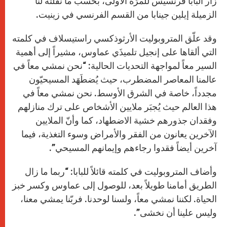
زار البابا فرنسيس للمرّة الأولى، بحسب ما نقلته لنا
الزميلة إيلين جينابا من القسم الفرنسي في زينيت.
وقد علّق المتروبوليت الأرثوذكسي راستيسلاف في كلمته
التي ألقاها على إنجيل تلميذَي عماوس، مشيراً إلى أهمية
السير معاً لمواجهة التحديات الحالية: “نحن نمشي معاً في
عالمنا المعاصر المضطرب، حيث يُضطَهَد المسيحيّون
مجدداً، خاصة في الشرق الأوسط. نحن نمشي معاً في
هذا العالم حيث يُجبَر ملايين الأشخاص على ترك منازلهم
وفقدان جذورهم خشية الاضطهاد، كما وأنّ الملايين
الآخرين يعانون من الفقر والأمراض وسوء التغذية، فيما
آخرين أيضاً فقدوا رجاءهم وإيمانهم المسيحي”.
وأضاف المتروبوليت في كلمته قائلاً للبابا: “ربما ما زال
الطريق أمامنا طويلاً بعد، للوصول إلى عماوس وكسر خبز
الحياة. لكننا نمشي معاً، ولسنا لوحدنا. فربّنا يمشي معنا،
وليس علينا أن نخشى”.