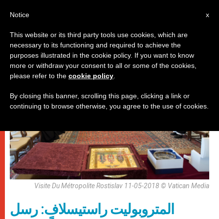
AR
Notice
x
This website or its third party tools use cookies, which are
necessary to its functioning and required to achieve the
,
باباوات
لقاءات
purposes illustrated in the cookie policy. If you want to know
more or withdraw your consent to all or some of the cookies,
please refer to the
cookie policy
.
By closing this banner, scrolling this page, clicking a link or
continuing to browse otherwise, you agree to the use of cookies.
Visite Du Métropolite Rostislav 11-05-2018 © Vatican Media
المتروبوليت راستيسلاف: رسل