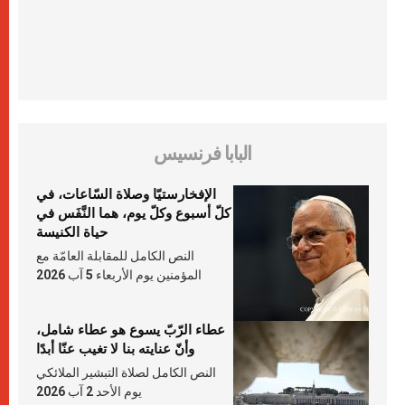
البابا فرنسيس
الإفخارستيّا وصلاة السّاعات، في
كلّ أسبوع وكلّ يوم، هما النَّفَس في
حياة الكنيسة
النص الكامل للمقابلة العامّة مع
المؤمنين يوم الأربعاء 5 آب 2026
عطاء الرّبّ يسوع هو عطاء شامل،
وأنّ عنايته بنا لا تغيب عنّا أبدًا
النص الكامل لصلاة التبشير الملائكي
يوم الأحد 2 آب 2026