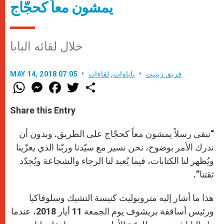
يمشون معاً كحجّاج
خلال لقائه البابا
فريق زينيت
باباوات
,
لقاءات
MAY 14, 2018 07:05
W
M
F
T
S
h
e
a
w
h
a
s
c
i
a
t
s
e
t
r
Share this Entry
s
e
b
t
e
A
n
o
e
p
g
o
r
“نبقى رسلاً يمشون معاً كحجّاج على الطريق. وبدون أن
p
e
k
r
ندرك الأمر بوضوح، نحن نسير مع سيّدنا وربّنا الذي يعزّينا
ويُظهر لنا الكتابات، فيما يُعيد لنا الرجاء والشجاعة ويُجدّد
ثقتنا”.
هذا ما أشار إليه متروبوليت كنيسة التشيك وسلوفاكيا
ورئيس أساقفة بريشوف يوم الجمعة 11 أيار 2018، عندما