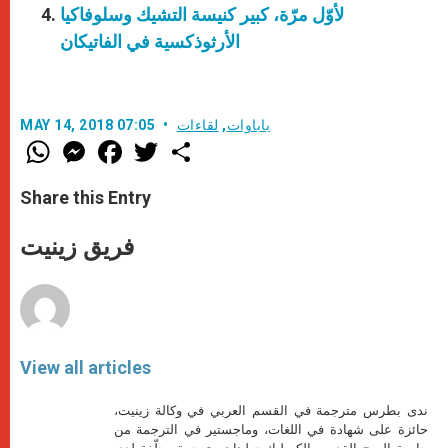
لأوّل مرّة، كبير كنيسة التشيك وسلوفاكيا
الأرثوذكسية في الفاتيكان
باباوات
,
لقاءات
MAY 14, 2018 07:05
W
M
F
T
S
h
e
a
w
h
a
s
c
i
a
t
s
e
t
r
Share this Entry
s
e
b
t
e
A
n
o
e
p
g
o
r
فريق زينيت
p
e
k
r
View all articles
ندى بطرس مترجمة في القسم العربي في وكالة زينيت،
حائزة على شهادة في اللغات، وماجستير في الترجمة من