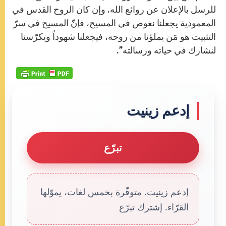
للرسل بالإعلان عن روائع الله. وإن كان الروح القدس في
المعمودية يجعلنا نغوص في المسيح، فإنّ المسيح في سرّ
التثبيت هو مَن يملؤنا من روحه، فيجعلنا شهوداً ويكرّسنا
لنشارك في حياته ورسالته”.
إدعم زينيت
تبرّع
إدعم زينيت. متوفّرة بخمس لغات، يموّلها
القرّاء. إشترك تبرّع