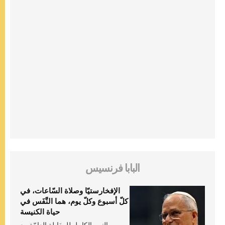
البابا فرنسيس
الإفخارستيّا وصلاة السّاعات، في
كلّ أسبوع وكلّ يوم، هما النَّفَس في
حياة الكنيسة