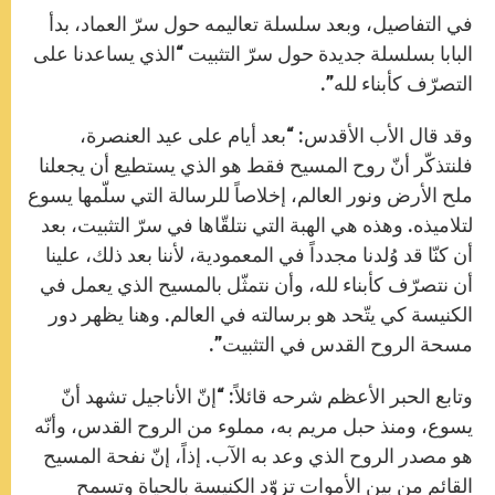
في التفاصيل، وبعد سلسلة تعاليمه حول سرّ العماد، بدأ
البابا بسلسلة جديدة حول سرّ التثبيت “الذي يساعدنا على
التصرّف كأبناء لله”.
وقد قال الأب الأقدس: “بعد أيام على عيد العنصرة،
فلنتذكّر أنّ روح المسيح فقط هو الذي يستطيع أن يجعلنا
ملح الأرض ونور العالم، إخلاصاً للرسالة التي سلّمها يسوع
لتلاميذه. وهذه هي الهبة التي نتلقّاها في سرّ التثبيت، بعد
أن كنّا قد وُلدنا مجدداً في المعمودية، لأننا بعد ذلك، علينا
أن نتصرّف كأبناء لله، وأن نتمثّل بالمسيح الذي يعمل في
الكنيسة كي يتّحد هو برسالته في العالم. وهنا يظهر دور
مسحة الروح القدس في التثبيت”.
وتابع الحبر الأعظم شرحه قائلاً: “إنّ الأناجيل تشهد أنّ
يسوع، ومنذ حبل مريم به، مملوء من الروح القدس، وأنّه
هو مصدر الروح الذي وعد به الآب. إذاً، إنّ نفحة المسيح
القائم من بين الأموات تزوّد الكنيسة بالحياة وتسمح