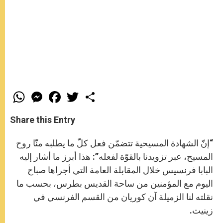
W
M
F
T
S
h
e
a
w
h
a
s
c
i
a
t
s
e
t
r
Share this Entry
s
e
b
t
e
A
n
o
e
p
g
o
r
“إنّ الشهادة المسيحية تتضمّن فعل كلّ ما يطلبه منّا روح
p
e
k
r
المسيح، عبر تزويدنا بالقوّة لفعله”: هذا أبرز ما أشار إليه
البابا فرنسيس خلال المقابلة العامة التي أجراها صباح
اليوم مع المؤمنين من ساحة القديس بطرس، بحسب ما
نقلته لنا الزميلة آن كوريان من القسم الفرنسي في
زينيت.