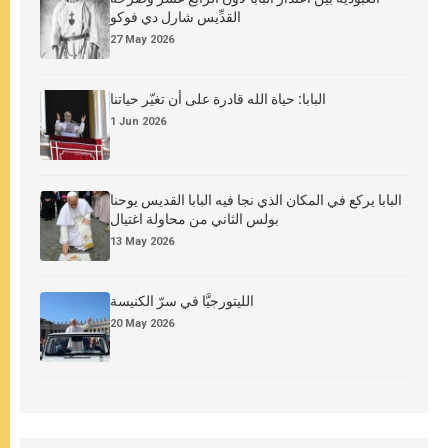
القدِّيس شارل دي فوكو
27 May 2026
البابا: حياة الله قادرة على أن تغيّر حياتنا
1 Jun 2026
البابا يركع في المكان الذي نجا فيه البابا القديس يوحنا
بولس الثاني من محاولة اغتيال
13 May 2026
الليتورجيَّا في سرّ الكنيسة
20 May 2026