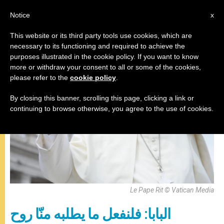
AR
Notice
x
This website or its third party tools use cookies, which are
necessary to its functioning and required to achieve the
,
المقابلة العامة
باباوات
purposes illustrated in the cookie policy. If you want to know
more or withdraw your consent to all or some of the cookies,
please refer to the
cookie policy
.
By closing this banner, scrolling this page, clicking a link or
continuing to browse otherwise, you agree to the use of cookies.
Le Pape Rit © Vatican Media
البابا: فلنفعل ما يطلبه منّا روح