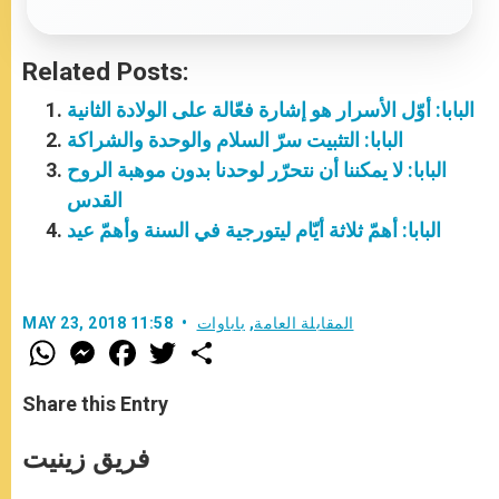
Related Posts:
البابا: أوّل الأسرار هو إشارة فعّالة على الولادة الثانية
البابا: التثبيت سرّ السلام والوحدة والشراكة
البابا: لا يمكننا أن نتحرّر لوحدنا بدون موهبة الروح
القدس
البابا: أهمّ ثلاثة أيّام ليتورجية في السنة وأهمّ عيد
المقابلة العامة
,
باباوات
MAY 23, 2018 11:58
W
M
F
T
S
h
e
a
w
h
a
s
c
i
a
t
s
e
t
r
Share this Entry
s
e
b
t
e
A
n
o
e
p
g
o
r
فريق زينيت
p
e
k
r