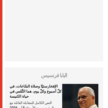
البابا فرنسيس
الإفخارستيّا وصلاة السّاعات، في
كلّ أسبوع وكلّ يوم، هما النَّفَس في
حياة الكنيسة
النص الكامل للمقابلة العامّة مع
المؤمنين يوم الأربعاء 5 آب 2026