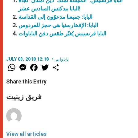
البابا فرنسيس: "الكنيسة تملك "دين امتنان" تجاه
البابا بندكتس السادس عشر!
البابا: جميعنا مدعوّون إلى القداسة
البابا: الإفخارستيا هي حجز للفردوس
البابا فرنسيس يُغيّر طقس دفن الباباوات
باباوات
JULY 03, 2018 12:18
W
M
F
T
S
h
e
a
w
h
a
s
c
i
a
t
s
e
t
r
Share this Entry
s
e
b
t
e
A
n
o
e
p
g
o
r
فريق زينيت
p
e
k
r
View all articles