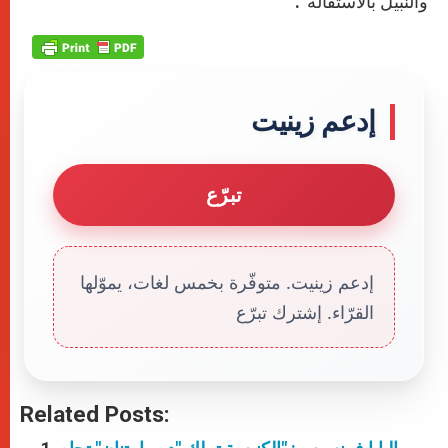
والنبيل بالاستقالة”.
إدعم زينيت
تبرّع
إدعم زينيت. متوفّرة بخمس لغات، يموّلها
القرّاء. إشترك تبرّع
Related Posts: