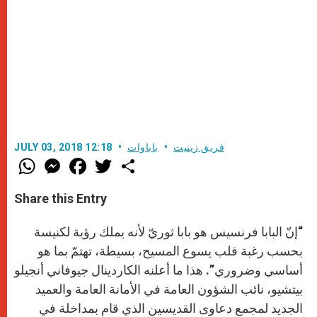
فريق زينيت
باباوات
JULY 03, 2018 12:18
W
M
F
T
S
h
e
a
w
h
a
s
c
i
a
t
s
e
t
r
Share this Entry
s
e
b
t
e
A
n
o
e
p
g
o
r
“إنّ البابا فرنسيس هو بابا ثوريّ لأنه يملك رؤية لكنيسة
p
e
k
r
بحسب رغبة قلب يسوع المسيح، بسيطة، تهتمّ بما هو
أساسي وضروري”. هذا ما أعلنه الكاردينال جيوفاني أنجيلو
بيتشيو، نائب الشؤون العامة في الأمانة العامة والعميد
الجديد لمجمع دعاوى القديسين الذي قام بمداخلة في