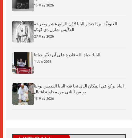
15 May 2026
العبوديَّة بين اعتذار البابا لاوُن الرابع عشر وصرخة
القدِّيس شارل دي فوكو
27 May 2026
البابا: حياة الله قادرة على أن تغيّر حياتنا
1 Jun 2026
البابا يركع في المكان الذي نجا فيه البابا القديس يوحنا
بولس الثاني من محاولة اغتيال
13 May 2026