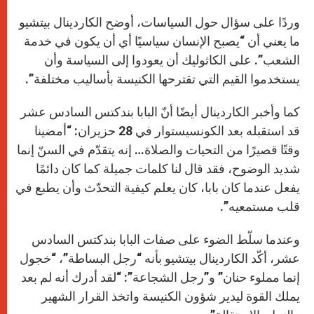
وردًا على سؤال حول السياسات، أوضح الكاردينال بيتشيو
ما يعني أن “يصبح الإنسان سياسيًا أي أن يكون في خدمة
الشعب”. على الكاثوليك أن يعودوا إلى السياسة وأن
يستخدموا القيم التي تقترحها الكنيسة بأساليب مختلفة”.
كما وأخبر الكاردينال أيضًا أنّ البابا بندكتس السادس عشر
قد استقبله بعد الكونسيستوار في 28 حزيران: “أمضينا
وقتًا قصيرًا من التحيات والصلاة… إنه يتقدّم في السنّ إنما
شديد الوضوح، فقد قال لنا كلمات جميلة كما كان دائمًا
يفعل عندما كان بابا، كان يعلم كيفية التحدّث وأن يطبع في
قلب مستمعيه”.
وعندما سلّط الضوء على صفات البابا بندكتس السادس
عشر، أكّد الكاردينال بيتشيو بأنه “رجل البساطة”، “خجول
إنما مملوء حنان” و”رجل الشجاعة”: “لقد أدرك أنه لم بعد
يملك القوة ليدير شؤون الكنيسة واتخذ القرار الشهير