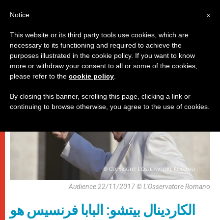
AR
Notice
x
This website or its third party tools use cookies, which are
necessary to its functioning and required to achieve the
باباوات
purposes illustrated in the cookie policy. If you want to know
more or withdraw your consent to all or some of the cookies,
please refer to the
cookie policy
.
By closing this banner, scrolling this page, clicking a link or
continuing to browse otherwise, you agree to the use of cookies.
Audience 22/11/2017 © L'Osservatore Romano
الكاردينال بيتشو: البابا فرنسيس هو