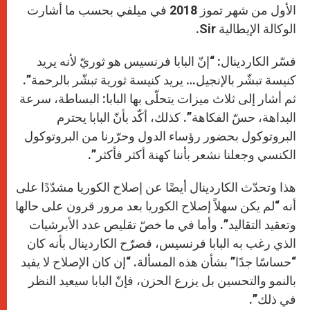
الأول من شهر تموز 2018 في ميلفي بحسب ما أشارت
الوكالة الإيطالية Sir.
فسّر الكاردينال: “إنّ البابا فرنسيس هو ثوريّ لأنه يريد
كنيسة تبشّر بالإنجيل… يريد كنيسة ثورية تبشّر بالرحمة”.
ثم أشار إلى ثلاث ميزات يتحلّى بها البابا: البساطة، سرعة
البداهة، حسّ الفكاهة”. كذلك، أكّد بأنّ البابا يحترم
البروتوكول بحضور رؤساء الدول وحرّرنا من البروتوكول
الكنسي وجعلنا نشعر بأننا كهنة أكثر فأكثر”.
هذا وتحدّث الكاردينال أيضًا عن إصلاح الكوريا مشدّدًا على
أنه “لم يكن سهلاً إصلاح الكوريا بعد مرور قرون على حالها
وتعقيد التقاليد”. وأما في ما خصّ تقليص عدد الأبرشيات
الذي رغب به البابا فرنسيس، فصرّح الكاردينال بأنه كان
“حساسًا جدًا” بشأن هذه المسألة. “إن كان الإصلاح لا يفيد
بالنمو والتحسين بل يزرع الحزن، فإنّ البابا سيعيد النظر
في ذلك”.