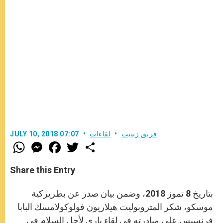
فريق زينيت
لقاءات
JULY 10, 2018 07:07
W
M
F
T
S
h
e
a
w
h
a
s
c
i
a
t
s
e
t
r
Share this Entry
s
e
b
t
e
A
n
o
e
p
g
o
r
بتاريخ 8 تموز 2018، وضمن بيان صدر عن بطريركية
p
e
k
r
موسكو، شكر المتروبوليت هيلاريون فولوكولامسك البابا
فرنسيس على مبادرته في لقاء باري لأجل السلام في