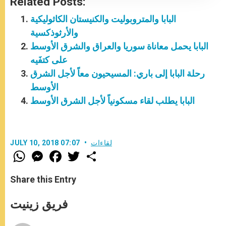
Related Posts:
البابا والمتروبوليت والكنيستان الكاثوليكية
والأرثوذكسية
البابا يحمل معاناة سوريا والعراق والشرق الأوسط
على كتفَيه
رحلة البابا إلى باري: المسيحيون معاً لأجل الشرق
الأوسط
البابا يطلب لقاء مسكونياً لأجل الشرق الأوسط
لقاءات
JULY 10, 2018 07:07
W
M
F
T
S
h
e
a
w
h
a
s
c
i
a
t
s
e
t
r
Share this Entry
s
e
b
t
e
A
n
o
e
p
g
o
r
فريق زينيت
p
e
k
r