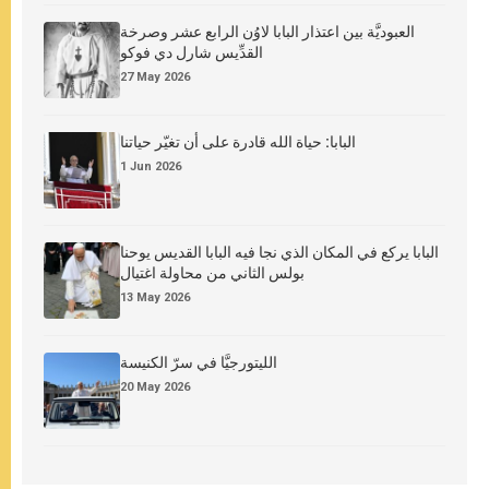
العبوديَّة بين اعتذار البابا لاوُن الرابع عشر وصرخة
القدِّيس شارل دي فوكو
27 May 2026
البابا: حياة الله قادرة على أن تغيّر حياتنا
1 Jun 2026
البابا يركع في المكان الذي نجا فيه البابا القديس يوحنا
بولس الثاني من محاولة اغتيال
13 May 2026
الليتورجيَّا في سرّ الكنيسة
20 May 2026