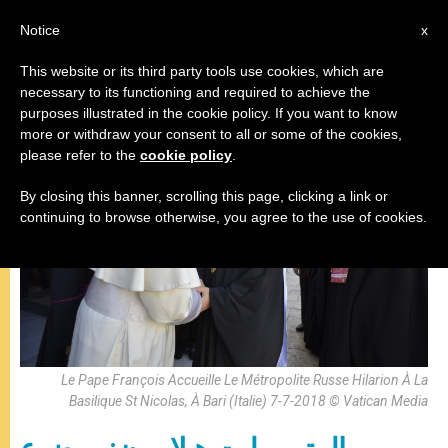
AR
Notice
x
This website or its third party tools use cookies, which are
necessary to its functioning and required to achieve the
لقاءات
purposes illustrated in the cookie policy. If you want to know
more or withdraw your consent to all or some of the cookies,
please refer to the
cookie policy
.
By closing this banner, scrolling this page, clicking a link or
continuing to browse otherwise, you agree to the use of cookies.
Le Pape François Accueille Le Métropolite Russe Hilarion À La
Basilique St Nicolas, À Bari (Italie) 7-7-2018 © Vatican Media