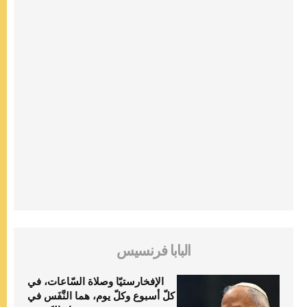
البابا فرنسيس
الإفخارستيّا وصلاة السّاعات، في
كلّ أسبوع وكلّ يوم، هما النَّفَس في