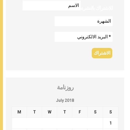
للاشتراك بالنشرة
روزنامة
July 2018
M
T
W
T
F
S
S
1