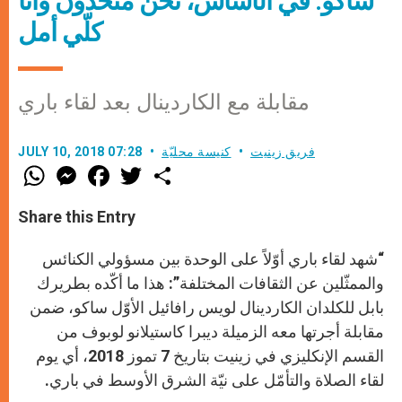
ساكو: في الأساس، نحن متّحدون وأنا
كلّي أمل
مقابلة مع الكاردينال بعد لقاء باري
فريق زينيت
كنيسة محليّة
JULY 10, 2018 07:28
W
M
F
T
S
h
e
a
w
h
a
s
c
i
a
t
s
e
t
r
Share this Entry
s
e
b
t
e
A
n
o
e
p
g
o
r
“شهد لقاء باري أوّلاً على الوحدة بين مسؤولي الكنائس
p
e
k
r
والممثّلين عن الثقافات المختلفة”: هذا ما أكّده بطريرك
بابل للكلدان الكاردينال لويس رافائيل الأوّل ساكو، ضمن
مقابلة أجرتها معه الزميلة ديبرا كاستيلانو لوبوف من
القسم الإنكليزي في زينيت بتاريخ 7 تموز 2018، أي يوم
لقاء الصلاة والتأمّل على نيّة الشرق الأوسط في باري.