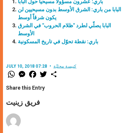
باري: عشرون مسؤولاً مسيحياً حول البابا
البابا من باري: الشرق الأوسط بدون مسيحيين لن
يكون شرقاً أوسط
البابا يصلّي لطرد "ظلام الحروب" في الشرق
الأوسط
باري: نقطة تحوّل في تاريخ المسكونية
كنيسة محليّة
JULY 10, 2018 07:28
W
M
F
T
S
h
e
a
w
h
a
s
c
i
a
t
s
e
t
r
Share this Entry
s
e
b
t
e
A
n
o
e
p
g
o
r
فريق زينيت
p
e
k
r