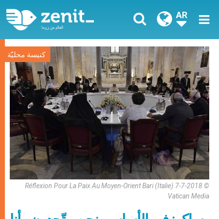
AR
كنيسة محليّة
Réflexion Pour La Paix Au Moyen-Orient Bari (Italie) 7-7-2018 ©
Vatican Media