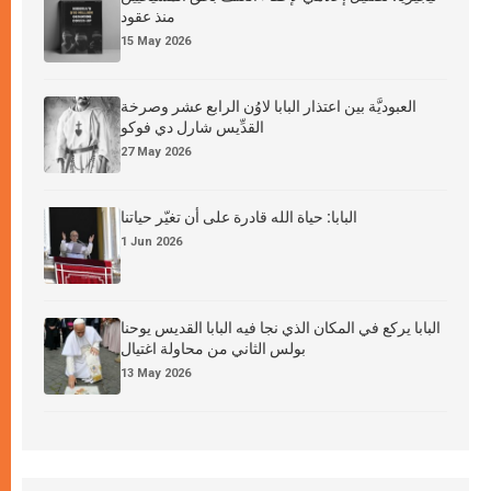
منذ عقود
15 May 2026
العبوديَّة بين اعتذار البابا لاوُن الرابع عشر وصرخة
القدِّيس شارل دي فوكو
27 May 2026
البابا: حياة الله قادرة على أن تغيّر حياتنا
1 Jun 2026
البابا يركع في المكان الذي نجا فيه البابا القديس يوحنا
بولس الثاني من محاولة اغتيال
13 May 2026