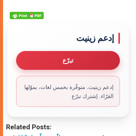
إدعم زينيت
تبرّع
إدعم زينيت. متوفّرة بخمس لغات، يموّلها
القرّاء. إشترك تبرّع
Related Posts: