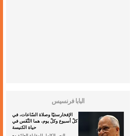
البابا فرنسيس
الإفخارستيّا وصلاة السّاعات، في
كلّ أسبوع وكلّ يوم، هما النَّفَس في
حياة الكنيسة
النص الكامل للمقابلة العامّة مع