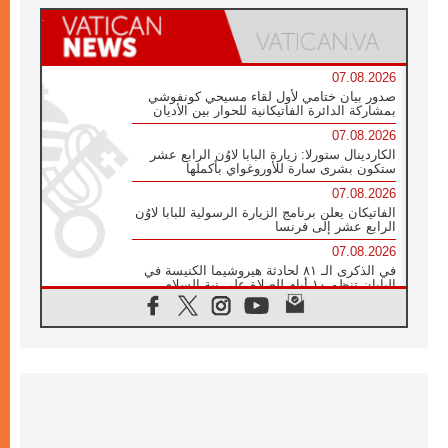
07.08.2026
صدور بيان ختامي لأول لقاء مسيحي كونفوشي
بمشاركة الدائرة الفاتيكانية للحوار بين الأديان
07.08.2026
الكاردينال ستورلا: زيارة البابا لاوُن الرابع عشر
ستكون بشرى سارة للأوروغواي بأكملها
07.08.2026
الفاتيكان يعلن برنامج الزيارة الرسولية للبابا لاوُن
الرابع عشر إلى فرنسا
07.08.2026
في الذكرى الـ ٨١ لحادثة هيروشيما الكنيسة في
اليابان تنظم ١٠ أيام للصلاة على نية السلام
07.08.2026
الكنيسة في الأوروغواي: زيارة البابا ستعزز
الإيمان والرجاء
06.08.2026
الاجتماع الشهري للمطارنة الموارنة
06.08.2026
الكاردينال روسي: زيارة البابا لاوُن إلى الأرجنتين
هي تكريم للبابا فرنسيس