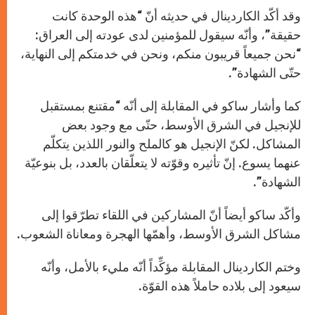
وقد أكّد الكاردينال في حديثه أنّ “هذه الوحدة كانت
حقيقة”، وأنّه سيقول للمؤمنين لدى عودته إلى العراق:
“نحن جميعاً قريبون منكم، ونحن في خدمتكم إلى النهاية،
حتّى الشهادة”.
كما وأشار ساكو في المقابلة إلى أنّه “مقتنع بمستقبل
للإنجيل في الشرق الأوسط، حتّى مع وجود بعض
المشاكل. لكنّ الإنجيل هو كالملح والنور اللذين يتكلّم
عنهما يسوع. إنّ تأثيره وقوّته لا يتعلّقان بالعدد، بل بنوعيّة
الشهادة”.
وأكّد ساكو أيضاً أنّ المشاركين في اللقاء تطرّقوا إلى
مشاكل الشرق الأوسط، وأهمّها الهجرة ومعاناة الشعوب.
وختم الكاردينال المقابلة مؤكِّداً أنّه مليء بالأمل، وأنّه
سيعود إلى بلاده حاملاً هذه القوّة.