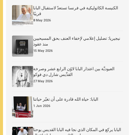
الكنيسة الكاثوليكية في فرنسا تستعدّ لاستقبال البابا
قريبًا
8 May 2026
نيجيريا: تضليل إعلامي لإخفاء العنف بحق المسيحيين
منذ عقود
15 May 2026
العبوديَّة بين اعتذار البابا لاوُن الرابع عشر وصرخة
القدِّيس شارل دي فوكو
27 May 2026
البابا: حياة الله قادرة على أن تغيّر حياتنا
1 Jun 2026
البابا يركع في المكان الذي نجا فيه البابا القديس يوحنا