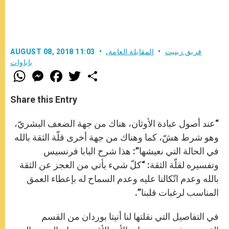
فريق زينيت
المقابلة العامة
,
AUGUST 08, 2018 11:03
باباوات
W
M
F
T
S
h
e
a
w
h
a
s
c
i
a
t
s
e
t
r
Share this Entry
s
e
b
t
e
A
n
o
e
p
g
o
r
“عند أصول عبادة الأوثان، هناك من جهة الضعف البشريّ،
p
e
k
r
وهو شرط هشّ، كما وهناك من جهة أخرى قلّة الثقة بالله
في الحالة التي نعيشها”: هذا شرح البابا فرنسيس
وتفسيره لقلّة الثقة: “كلّ شيء يأتي من العجز عن الثقة
بالله وعدم اتّكالنا عليه وعدم السماح له بإعطاء العمق
المناسب لرغبات قلبنا”.
في التفاصيل التي نقلتها لنا أنيتا بوردان من القسم