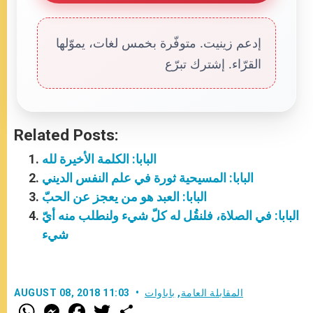
إدعم زينيت. متوفّرة بخمس لغات، يموّلها
القرّاء. إشترك تبرّع
Related Posts:
البابا: الكلمة الأخيرة لله
البابا: المسيحية ثورة في علم النفس الديني
البابا: العبد هو من يعجز عن الحبّ
البابا: في الصلاة، فلنقُل له كلّ شيء ولنطلب منه أيّ
شيء
المقابلة العامة
,
باباوات
AUGUST 08, 2018 11:03
W
M
F
T
S