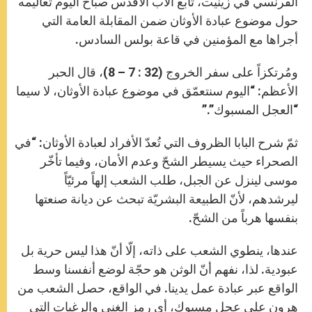
الفرنسي في زينيت، تابع الأب الأقدس صباح اليوم تعاليمه
حول موضوع عبادة الأوثان ضمن المقابلة العامة التي
أجراها مع المؤمنين في قاعة بولس السادس.
ومُرتكزاً على سفر الخروج (32 : 7 – 8)، قال الحبر
الأعظم: “اليوم سنتعمّق في موضوع عبادة الأوثان، لا سيما
“العجل المسبوك”.”
ثمّ شرح البابا الظروف التي تُعدّ الأفراد لعبادة الأوثان: “في
الصحراء حيث يسيطر الشحّ وعدم الأمان، وفيما تأخّر
موسى لينزل عن الجبل، طلب الشعب إلهاً مرئيّاً
ليرشدهم، لأنّ الطبيعة البشريّة تبحث عن ديانة صنعتها
بنفسها هرباً من الشحّ.
عندها، ينطوي الشعب على ذاته، إلّا أنّ هذا ليس حرية بل
عبودية. لذا، نفهم أنّ الوثن هو حجّة لوضع أنفسنا وسط
الواقع عبر عبادة عمل يدينا. في الواقع، حصل الشعب من
هرون على عجل مسبوك، أي رمز الغنى والرغبات التي