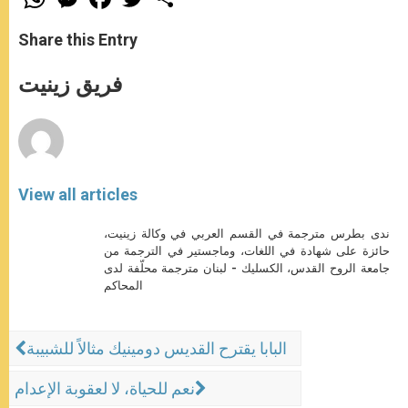
h
e
a
w
h
a
s
c
i
a
t
s
e
t
r
Share this Entry
s
e
b
t
e
A
n
o
e
p
g
o
r
فريق زينيت
p
e
k
r
View all articles
ندى بطرس مترجمة في القسم العربي في وكالة زينيت،
حائزة على شهادة في اللغات، وماجستير في الترجمة من
جامعة الروح القدس، الكسليك - لبنان مترجمة محلّفة لدى
المحاكم
البابا يقترح القديس دومينيك مثالاً للشبيبة
نعم للحياة، لا لعقوبة الإعدام