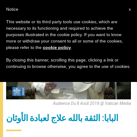
AR
Notice
x
This website or its third party tools use cookies, which are
necessary to its functioning and required to achieve the
,
المقابلة العامة
باباوات
purposes illustrated in the cookie policy. If you want to know
more or withdraw your consent to all or some of the cookies,
please refer to the
cookie policy
.
By closing this banner, scrolling this page, clicking a link or
continuing to browse otherwise, you agree to the use of cookies.
Audience Du 8 Août 2018 @ Vatican Media
البابا: الثقة بالله علاج لعبادة الأوثان