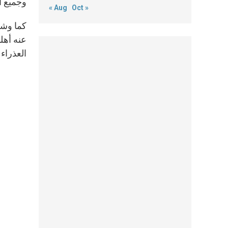
وجميع ا
« Aug
Oct »
كما وشرح
عنه أهلن
العذراء 