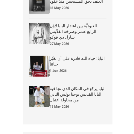
العنف بحق المسيحيين منذ عقود
15 May 2026
العبوديَّة بين اعتذار البابا لاوُن
الرابع عشر وصرخة القدِّيس
شارل دي فوكو
27 May 2026
البابا: حياة الله قادرة على أن تغيّر
حياتنا
1 Jun 2026
البابا يركع في المكان الذي نجا فيه
البابا القديس يوحنا بولس الثاني
من محاولة اغتيال
13 May 2026