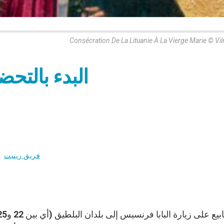
Consécration De La Lituanie À La Vierge Marie © Vil
البدء بالتحضير
فريق زينيت