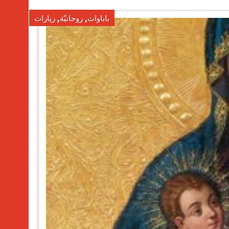
,
,
باباوات
روحانيّة
زيارات