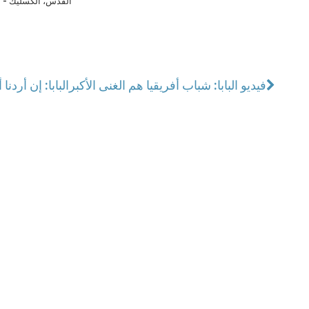
القدس، الكسليك - ل
فيديو البابا: شباب أفريقيا هم الغنى الأكبر
البابا: إن أردنا