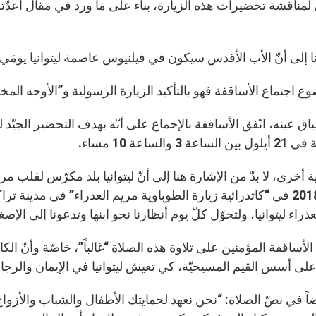
لمناقشة تحضيرات هذه الزيارة، بناء على ما ورد في مقال أعدّته
 أنّ الأب الأقدس سيكون في فيلنيوس عاصمة ليتوانيا يومَي 22 و23 أيلول، على أن يزور أيضاً ليتونيا وإستونيا
وع اجتماع الأساقفة فهو بالتأكيد الزيارة الرسولية و”الأوجه المخت
ق عينه، اتّفق الأساقفة بالإجماع على أنّه بهدف التحضير الجيّد 
اعة 3 والساعة 10 مساء.
شباط 2018 في “كاتدرائية زيارة الطوباوية مريم العذراء” في مدين
ذراء ليتوانيا، ولتحوّل كلّ يوم أنظارنا نحو ابنها وتدعونا إلى الإصغا
لأساقفة المؤمنين على تلاوة هذه الصلاة “غالباً”، خاصّة وأنّ الك
لى أسس القيم المسيحيّة، كي تعيش ليتوانيا في الإيمان والرجاء
يضاً في نصّ الصلاة: “نحن نعهد لحمايتك الأطفال والشباب والأزو