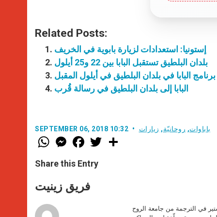
Related Posts:
إستونيا: استعدادات لزيارة بابوية في الخريف
بلدان البلطيق تستقبل البابا بين 22 و25 أيلول
برنامج البابا في بلدان البلطيق في أيلول المقبل
البابا إلى بلدان البلطيق في رسالة قُرب
باباوات
,
روحانيّة
,
زيارات
SEPTEMBER 06, 2018 10:32
W
M
F
T
S
h
e
a
w
h
a
s
c
i
a
t
s
e
t
r
Share this Entry
s
e
b
t
e
A
n
o
e
p
g
o
r
فريق زينيت
p
e
k
r
ير في الترجمة من جامعة الروح