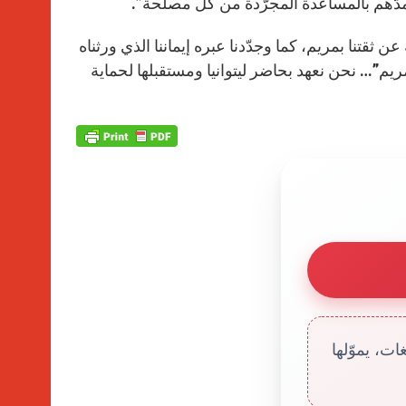
دّهم بالمساعدة المجرّدة من كلّ مصلحة”.
ن ثقتنا بمريم، كما وجدّدنا عبره إيماننا الذي ورثناه
 مريم”… نحن نعهد بحاضر ليتوانيا ومستقبلها لحماية
ت، يموّلها