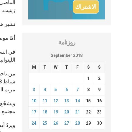
الماضي 
زينيت.
نشير هنا إلى
أمّا موض
روزنامة
في السيا
September 2018
الليتوانية في 21 أيلول بين الس
M
T
W
T
F
S
S
1
2
مريم الع
3
4
5
6
7
8
9
10
11
12
13
14
15
16
ويشجّع ا
مجتمع ع
17
18
19
20
21
22
23
24
25
26
27
28
29
30
ويردُ أ