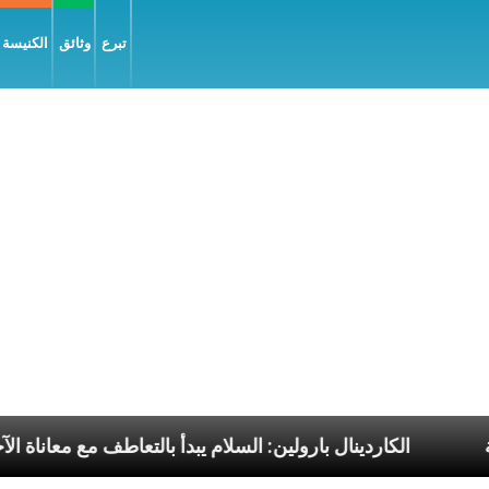
تبرع
وثائق
الكنيسة و
البابا الرسوليّة
الكاردينال بارولين: السلام يبدأ بالتع