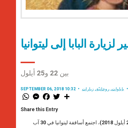
 لزيارة البابا إلى ليتوانيا
بين 22 و25 أيلول
باباوات
,
روحانيّة
,
زيارات
SEPTEMBER 06, 2018 10:32
W
M
F
T
S
h
e
a
w
h
a
s
c
i
a
t
s
e
t
r
Share this Entry
s
e
b
t
e
A
n
o
e
p
g
o
r
قبل أسابيع على زيارة البابا فرنسيس إلى بلدان البلطيق (أي بين 22 و25 أيلول 2018)، اجتمع أساقفة ليتوانيا في 30 آب
p
e
k