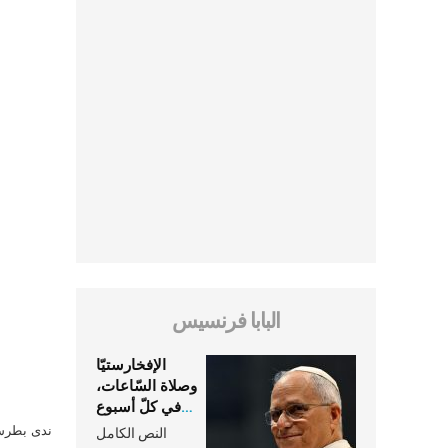
البابا فرنسيس
الإفخارستيّا
وصلاة السّاعات،
في كلّ أسبوع
وكلّ يوم، هما
ندى بطرس 
النص الكامل