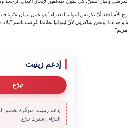
لمرضى وكبار السنّ، كي نكون مندفعين لإنجاز أعمال الرحمة وم
 الأساقفة أنّ تكريس ليتوانيا للعذراء “هو عمل إيمان عبّرنا فيه ع
ا وأجدادنا، ونحن شاكرون لأنّ ليتوانيا لطالما عُرِفت باسم “بلاد
مريم”.
إدعم زينيت
تبرّع
إدعم زينيت. متوفّرة بخمس لغا
القرّاء. إشترك تبرّع