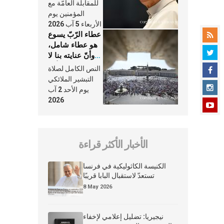
النَّفَس في حياة
للمقابلة العامّة مع
الكنيسة
المؤمنين يوم
الأربعاء 5 آب 2026
عطاء الرّبّ يسوع
هو عطاء شامل،
وأنّ عنايته بنا لا
تغيب عنّا أبدًا
النص الكامل لصلاة
التبشير الملائكي
يوم الأحد 2 آب
2026
الأخبار الأكثر قراءة
الكنيسة الكاثوليكية في فرنسا
تستعدّ لاستقبال البابا قريبًا
8 May 2026
نيجيريا: تضليل إعلامي لإخفاء