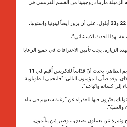
 الزميلة مارينا دروجينينا من القسم الفرنسي في
r
.
لفة لهذا الحدث الاستثنائي”.
لهذه الزيارة، يجب تأمين الاعترافات في جميع الرعايا
من ناحية أخرى، لا بدّ من الإشارة هنا إلى أنّ ليتوانيا بلد مكرّس لقلب مريم الطاهر، بحيث أنّ قدّاساً للتكريس أُقيم في 11
ة تراكاي، وقد صلّى المؤمنون التالي: “فلتحمي الطوباوية
ء إلى كلماته واتّباعه”.
اثوليك يعبّرون فيها للعذراء عن “رغبة شعبهم في بناء
 والحبّ”.
اج وثمرة مَن يعملون بصدق… وصبر مَن يتألّمون،