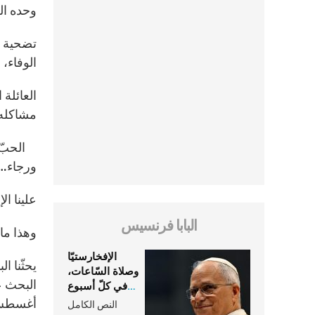
وحده الح
تضحية ال
الوفاء،
العائلة 
مشاكله 
الحبّ مي
ورجاء…
علينا ا
البابا فرنسيس
وهذا ما 
الإفخارستيّا
يحثّنا ا
وصلاة السّاعات،
في كلّ أسبوع
وكلّ يوم، هما
أغسطس 2018 لقاء العائلات 
النص الكامل