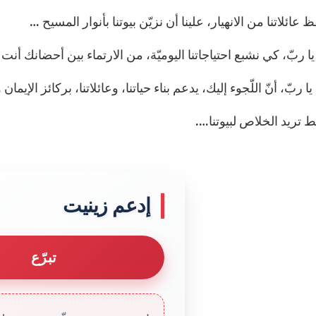
عائلاتنا من الانهيار، علينا أن نزيّن بيوتنا بأنوار المسيح …
ا ربّ، كي نشبع احتياجاتنا اليوميّة، من الارتماء بين أحضانك أ
 يا ربّ، أنّ اللّجوء إليك، يدعم بناء حياتنا، وعائلاتنا، بركائز الإيما
ط تريد الخلاص لبيوتنا….
إدعم زينيت
تبرّع