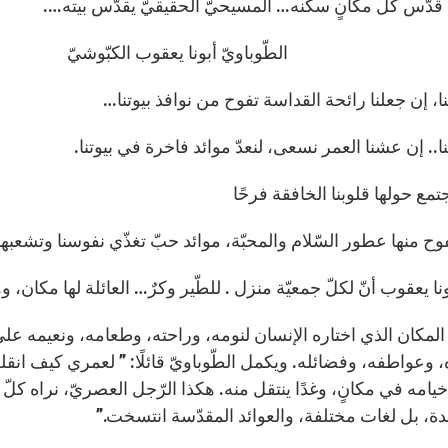
قدّس كلّ مكانٍ سكنه… المسيحيّ الحقيقيّ يقدّس بيته….
وباويّ أبونا يعقوب الكبّوشيّ
، إن جعلنا رائحة القداسة تفوح من نوافذ بيوتنا…
.. إن عشنا العمر نسعى، لنعدّ موائد فاخرة في بيوتنا.
تمع حولها قلوبنا الخافقة فرحًا
وح منها عطور السّلام والمحبّة، موائد حبّ تغذّي نفوسنا وتشعبها إ
ونا يعقوب أنّ لكلّ جمعيّة منزل . للطّير وكرٌ… العائلة لها مكان، و
المكان الذي اختاره الإنسان لنومه، وراحته، وطعامه، ونعيمه على
، وعواطفه، وفضائله. ويكمل الطّوباويّ قائلًا: ” لعمري كيف انقل
مه في مكانٍ، وغدًا ينتقل منه. هكذا الرّجل العصريّ، نراه كلّ ي
حدة، بل لغات مختلفة، والعوائد المقدّسة انتسخت.”