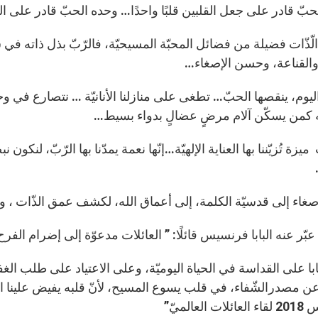
بّ قادر على جعل القلبين قلبًا واحدًا… وحده الحبّ قادر على الب
ّذّات فضيلة من فضائل المحبّة المسيحيّة، فالرّبّ بذل ذاته في سبيلن
 والقناعة، وحسن الإصغاء…
اليوم، ينقصها الحبّ… تطغى على منازلنا الأنانيّة … نتصارع في وح
كمن يسكّن آلام مرضٍ عضالٍ بدواء بسيط…
زة تُزيّننا بها العناية الإلهيّة…إنّها نعمة يمدّنا بها الرّبّ، لنك
لإصغاء إلى قدسيّة الكلمة، إلى أعماق الله، لكشف عمق الذّات ، 
عبّر عنه البابا فرنسيس قائلًا: ” العائلات مدعوّة إلى إضرام الف
لبابا على القداسة في الحياة اليوميّة، وعلى الاعتياد على طلب الغ
العالميّ”