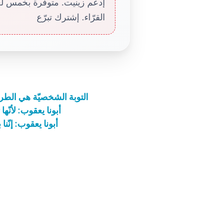
إدعم زينيت. متوفّرة بخمس لغا
القرّاء. إشترك تبرّع
التوبة الشخصيّة هي الطر
أبونا يعقوب: لأنّها
أبونا يعقوب: إنّن