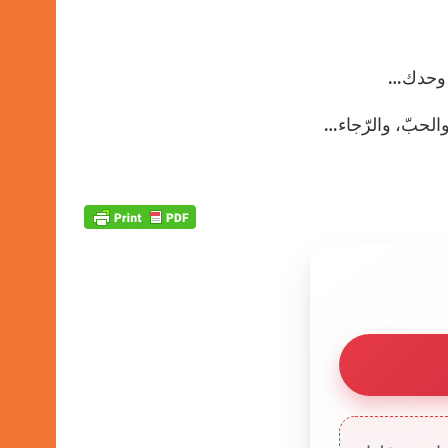
نت وحدك…
ن والحبّ، والرّجاء…