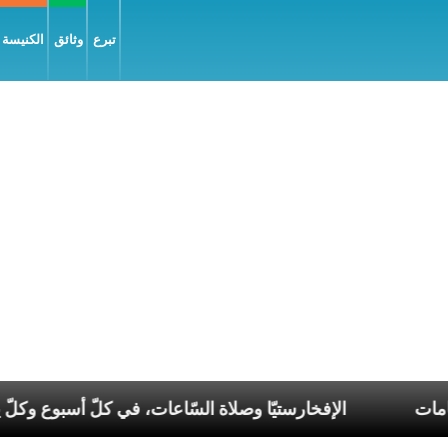
تبرع
وثائق
الكنيسة و
ناغم في عصر الانقسامات
الإفخارستيّا وصلاة السّاعات، ف