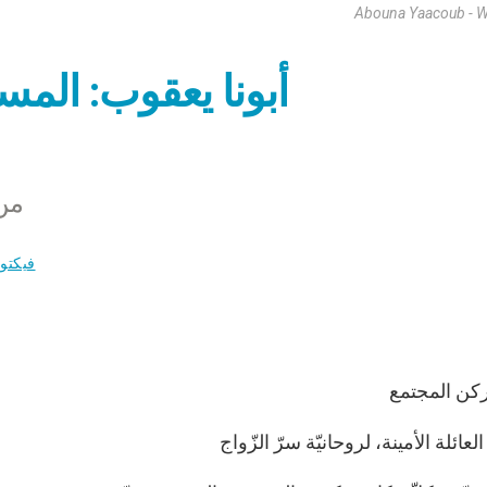
Abouna Yaacoub - W
أبونا يعقوب: المس
من 
فيكتو
 ركن المجتمع
لعائلة الأمينة، لروحانيّة سرّ الزّواج