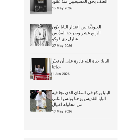
العنف بحق المسيحيين منذ عقود
15 May 2026
العبوديَّة بين اعتذار البابا لاوُن
الرابع عشر وصرخة القدِّيس
شارل دي فوكو
27 May 2026
البابا: حياة الله قادرة على أن تغيّر
حياتنا
1 Jun 2026
البابا يركع في المكان الذي نجا فيه
البابا القديس يوحنا بولس الثاني
من محاولة اغتيال
13 May 2026