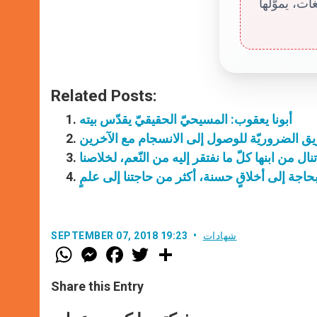
ت، يموّلها
Related Posts:
أبونا يعقوب: المسيحيّ الحقيقيّ يقدّس بيته
يق الضروريّة للوصول إلى الانسجام مع الآخرين
 تنال من ابنها كلّ ما نفتقر إليه من النّعم، لخلاصنا
ا بحاجة إلى أخلاقٍ حسنة، أكثر من حاجتنا إلى علمٍ
شهادات
SEPTEMBER 07, 2018 19:23
W
M
F
T
S
h
e
a
w
h
a
s
c
i
a
t
s
e
t
r
Share this Entry
s
e
b
t
e
A
n
o
e
p
g
o
r