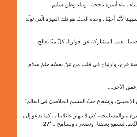
ناء . بناء أسرة ناجحة ، وبناء وطن سليم.
ا لأنّه أحبّنا . وحده الحبّ هو تلك الميزة الّتي تولّد
دتنا، تغيب المشاركة عن حوارنا، كلّ منّا يعالج
ون نبضة فرح، وارتياح في قلب من تئنّ نفسُه حلمَ سلام
وعمق الآخر….
رح الإنجيليّ، وإشعاع حبّ المسيح الخلاصيّ في العالم”
فران، والمسامحة، كي لا تنهار عائلاتنا…. كما يدعو إلى
البحث عن مصدرالشّفاء، في قلب يسوع المسيح، لأنّ قلبه يفيض علينا النّعم، لنسمع بعضنا، ونصغي، ونسامح… “27