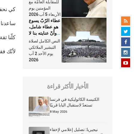
النَّفَس في حياة
للمقابلة العامّة مع
الكنيسة
المؤمنين يوم
كي نحفظ 
الأربعاء 5 آب 2026
عطاء الرّبّ يسوع
ساعدنا ي
هو عطاء شامل،
وأنّ عنايته بنا لا
كلّنا ثقة
تغيب عنّا أبدًا
النص الكامل لصلاة
التبشير الملائكي
لأنّك فق
يوم الأحد 2 آب
2026
الأخبار الأكثر قراءة
الكنيسة الكاثوليكية في فرنسا
تستعدّ لاستقبال البابا قريبًا
8 May 2026
نيجيريا: تضليل إعلامي لإخفاء