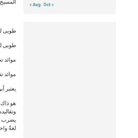
المسيح 
« Aug
Oct »
الطّ
طوبى لنا
طوبى لنا
موائد تج
موائد تف
يعتبر أب
هو ذاك 
وتقاليده
يضرب خيا
لغةٌ وا