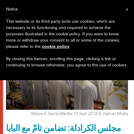
AR
Notice
x
This website or its third party tools use cookies, which are
necessary to its functioning and required to achieve the
,
,
باباوات
حاضرة الفاتيكان
كنيسة محليّة
purposes illustrated in the cookie policy. If you want to know
more or withdraw your consent to all or some of the cookies,
please refer to the
cookie policy
.
By closing this banner, scrolling this page, clicking a link or
continuing to browse otherwise, you agree to the use of cookies.
Messe À Sainte-Marthe 10 Sept 2018 © Vatican Media
مجلس الكرادلة: تضامن تامّ مع البابا