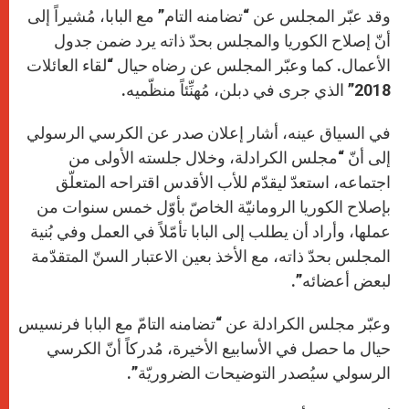
وقد عبّر المجلس عن “تضامنه التام” مع البابا، مُشيراً إلى
أنّ إصلاح الكوريا والمجلس بحدّ ذاته يرد ضمن جدول
الأعمال. كما وعبّر المجلس عن رضاه حيال “لقاء العائلات
2018” الذي جرى في دبلن، مُهنِّئاً منظّميه.
في السياق عينه، أشار إعلان صدر عن الكرسي الرسولي
إلى أنّ “مجلس الكرادلة، وخلال جلسته الأولى من
اجتماعه، استعدّ ليقدّم للأب الأقدس اقتراحه المتعلّق
بإصلاح الكوريا الرومانيّة الخاصّ بأوّل خمس سنوات من
عملها، وأراد أن يطلب إلى البابا تأمّلاً في العمل وفي بُنية
المجلس بحدّ ذاته، مع الأخذ بعين الاعتبار السنّ المتقدّمة
لبعض أعضائه”.
وعبّر مجلس الكرادلة عن “تضامنه التامّ مع البابا فرنسيس
حيال ما حصل في الأسابيع الأخيرة، مُدركاً أنّ الكرسي
الرسولي سيُصدر التوضيحات الضروريّة”.