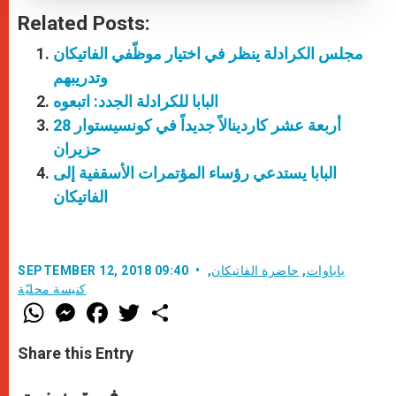
Related Posts:
مجلس الكرادلة ينظر في اختيار موظّفي الفاتيكان
وتدريبهم
البابا للكرادلة الجدد: اتبعوه
أربعة عشر كاردينالاً جديداً في كونسيستوار 28
حزيران
البابا يستدعي رؤساء المؤتمرات الأسقفية إلى
الفاتيكان
باباوات
,
حاضرة الفاتيكان
,
SEPTEMBER 12, 2018 09:40
كنيسة محليّة
W
M
F
T
S
h
e
a
w
h
a
s
c
i
a
t
s
e
t
r
Share this Entry
s
e
b
t
e
A
n
o
e
p
g
o
r