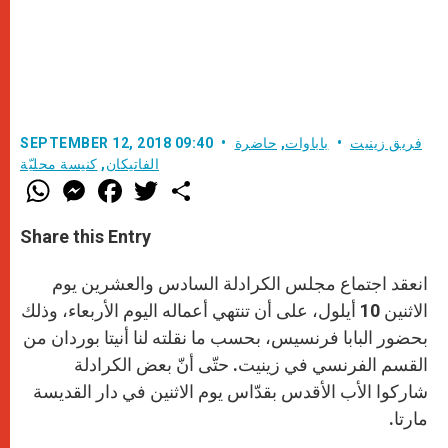
فريق زينيت
باباوات
,
حاضرة
SEPTEMBER 12, 2018 09:40
الفاتيكان
,
كنيسة محليّة
W
M
F
T
S
h
e
a
w
h
a
s
c
i
a
t
s
e
t
r
Share this Entry
s
e
b
t
e
A
n
o
e
p
g
o
r
انعقد اجتماع مجلس الكرادلة السادس والعشرين يوم
p
e
k
r
الاثنين 10 أيلول، على أن تنتهي أعماله اليوم الأربعاء، وذلك
بحضور البابا فرنسيس، بحسب ما نقلته لنا أنيتا بوردان من
القسم الفرنسي في زينيت. حتّى أنّ بعض الكرادلة
شاركوا الأب الأقدس بقدّاس يوم الاثنين في دار القديسة
مارتا.