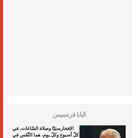
البابا فرنسيس
الإفخارستيّا وصلاة السّاعات، في
كلّ أسبوع وكلّ يوم، هما النَّفَس في