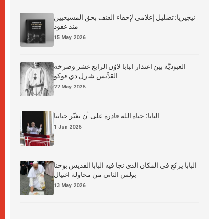
نيجيريا: تضليل إعلامي لإخفاء العنف بحق المسيحيين
منذ عقود
15 May 2026
العبوديَّة بين اعتذار البابا لاوُن الرابع عشر وصرخة
القدِّيس شارل دي فوكو
27 May 2026
البابا: حياة الله قادرة على أن تغيّر حياتنا
1 Jun 2026
البابا يركع في المكان الذي نجا فيه البابا القديس يوحنا
بولس الثاني من محاولة اغتيال
13 May 2026