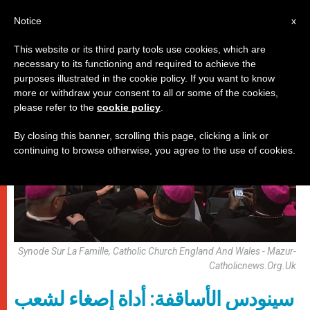
AR
Notice
x
This website or its third party tools use cookies, which are
necessary to its functioning and required to achieve the
,
باباوات
سينودس
purposes illustrated in the cookie policy. If you want to know
more or withdraw your consent to all or some of the cookies,
please refer to the
cookie policy
.
By closing this banner, scrolling this page, clicking a link or
continuing to browse otherwise, you agree to the use of cookies.
Synode Sur La Famille, Catholic Church England And Wales - Mazur-
Catholicnews.org.uk
سينودس الأساقفة: أداة إصغاء لشعب