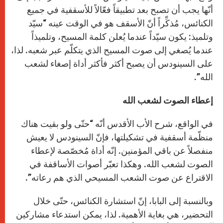
أنّها يجب أن تصبح بعد تطبيقاً فعّالاً للأسقفية في جميع
الكنائس، مُذكِّراً أنّ الأسقف هو في الوقت عينه “سيّد
وتلميذ: يكون سيّداً عندما يُعلن كلمة المسيح، وتلميذاً
عندما يُصغي إلى صوت المسيح الذي يتكلّم عبر شعبه. لذا،
على السينودس أن يصبح أكثر فأكثر أداة إصغاء لشعب
الله”.
إعطاء الصوت لشعب الله
في الواقع، شرح الأب الأقدس أنّه “حتّى ولو بقيت هناك
منظّمة أسقفية في تشكيلتها، فإنّ السينودس لا يعيش
منفصلاً عن باقي المؤمنين. إنّه أداة مُخصّصة لإعطاء
الصوت لشعب الله. وهكذا تعبّر أصوات الأساقفة في
الاقتراع عن صوت الشعب المسيحي الذي هم رعاته”.
وبالنسبة إلى البابا، إنّ استشارة الكنائس، حتّى خلال
التحضير، هي بغاية الأهمية. لذا، يمكن استدعاء مشاركين