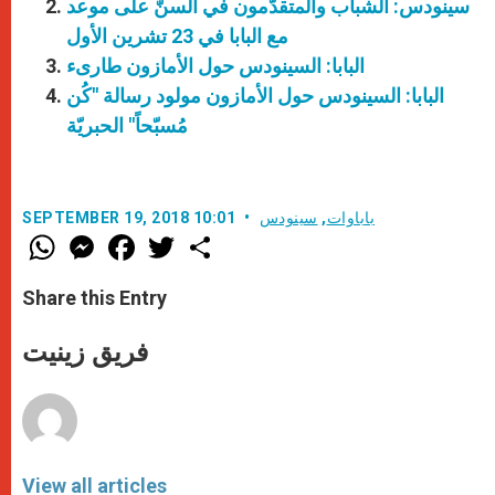
سينودس: الشباب والمتقدّمون في السنّ على موعد
مع البابا في 23 تشرين الأول
البابا: السينودس حول الأمازون طارىء
البابا: السينودس حول الأمازون مولود رسالة "كُن
مُسبّحاً" الحبريّة
باباوات
,
سينودس
SEPTEMBER 19, 2018 10:01
W
M
F
T
S
h
e
a
w
h
a
s
c
i
a
t
s
e
t
r
Share this Entry
s
e
b
t
e
A
n
o
e
p
g
o
r
فريق زينيت
p
e
k
r
View all articles