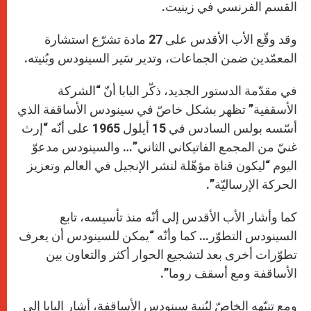
القسم الفرنسي في زينيت.
وقد وقّع الأب الأقدس على 27 مادة تشرّع استشارة
المعمّدين ضمن الجماعات، وتدير سَير السينودس وبُنيته.
في مقدّمة الدستور الجديد، ذكّر البابا أنّ “الشركة
الأسقفية” تظهر بشكل خاصّ في سينودس الأساقفة الذي
أسّسه بولس السادس في 15 أيلول 1965 على أنّه “إرث
غنيّ من المجمع الفاتيكاني الثاني”… والسينودس مدعوّ
اليوم “ليكون قناة مؤهّلة لنشر الإنجيل في العالم وتعزيز
الحركة الإرساليّة”.
كما وأشار الأب الأقدس إلى أنّه منذ تأسيسه، تابع
السينودس التطوّر… كما وأنّه “يمكن للسينودس أن يعرف
تطوّرات أخرى بعد لتشجيع الحوار أكثر والتعاون بين
الأساقفة ومع أسقف روما”.
ومع تنبّهه الخاصّ لبُنية سينودس الأساقفة، أشار البابا إلى