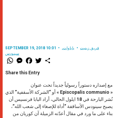
فريق زينيت
باباوات
,
SEPTEMBER 19, 2018 10:01
سينودس
W
M
F
T
S
h
e
a
w
h
a
s
c
i
a
t
s
e
t
r
Share this Entry
s
e
b
t
e
A
n
o
e
p
g
o
r
مع إصداره دستوراً رسولياً جديداً تحت عنوان
p
e
k
r
« Episcopalis communio » أو “الشركة الأسقفية” الذي
نُشر البارحة في 18 ايلول الحالي، أراد البابا فرنسيس أن
يصبح سينودس الأساقفة “أداة للإصغاء إلى شعب الله”،
بناء على ما ورد في مقال أعدّته الزميلة آن كوريان من