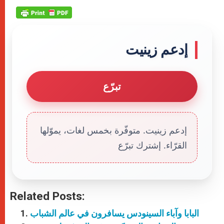
إدعم زينيت
تبرّع
إدعم زينيت. متوفّرة بخمس لغات، يموّلها
القرّاء. إشترك تبرّع
Related Posts:
البابا وآباء السينودس يسافرون في عالم الشباب