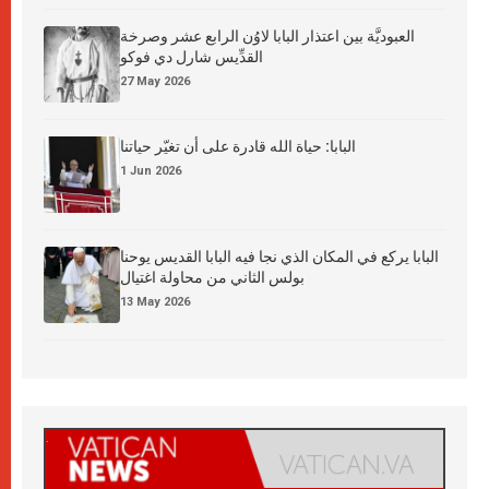
العبوديَّة بين اعتذار البابا لاوُن الرابع عشر وصرخة
القدِّيس شارل دي فوكو
27 May 2026
البابا: حياة الله قادرة على أن تغيّر حياتنا
1 Jun 2026
البابا يركع في المكان الذي نجا فيه البابا القديس يوحنا
بولس الثاني من محاولة اغتيال
13 May 2026