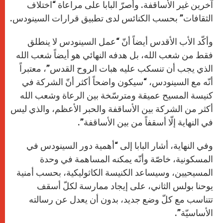
آخرين غير الأساقفة. وأصرّ البابا على مراعاة “اختلاف
الثقافات” بحسب الكنائس لدى تطبيق قرارات السينودس.
وأكّد الأب الأقدس أيضاً أنّ “عمل السينودس لا ينطلق
فقط من شعب الله، بل هدفه النهائي هو أيضاً شعب الله
الذي يجب أن تنسكب عليه هبات الروح القدس”، معتبراً
أنّه مع السينودس، “سيكون واضحاً أكثر أنّ الشركة في
كنيسة المسيح عميقة ومترسّخة بين الرعاة وشعب الله
أكثر من الشركة بين الأساقفة والحبر الأعظم، والذي ليس
في النهاية إلّا أسقفاً من بين الأساقفة”.
وفي النهاية، أشار البابا إلى “أهمية دور السينودس في
المسكونية، خاصّة وأنّه يمكنه المساهمة في وحدة
المسيحيين، وسيساعد الكنيسة الكاثوليكية، بحسب أمنية
يوحنا بولس الثاني، على إيجاد ممارسة لكلّ أسقف
تتناسب مع كلّ وضع جديد، بدون أن يعدل عن رسالته
الأساسيّة”.