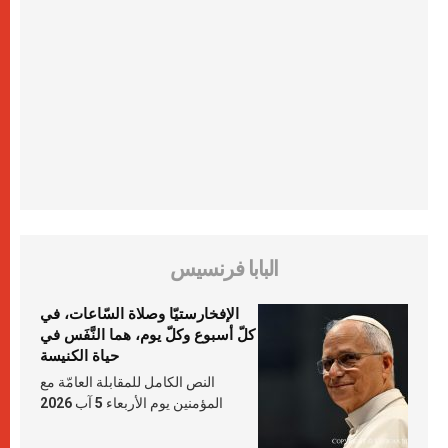
البابا فرنسيس
الإفخارستيّا وصلاة السّاعات، في
كلّ أسبوع وكلّ يوم، هما النَّفَس في
حياة الكنيسة
النص الكامل للمقابلة العامّة مع
المؤمنين يوم الأربعاء 5 آب 2026