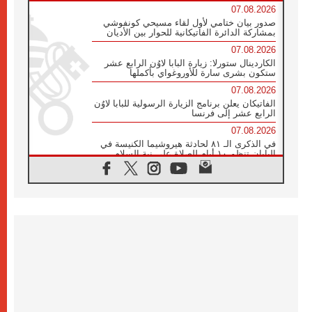
07.08.2026
صدور بيان ختامي لأول لقاء مسيحي كونفوشي
بمشاركة الدائرة الفاتيكانية للحوار بين الأديان
07.08.2026
الكاردينال ستورلا: زيارة البابا لاوُن الرابع عشر
ستكون بشرى سارة للأوروغواي بأكملها
07.08.2026
الفاتيكان يعلن برنامج الزيارة الرسولية للبابا لاوُن
الرابع عشر إلى فرنسا
07.08.2026
في الذكرى الـ ٨١ لحادثة هيروشيما الكنيسة في
اليابان تنظم ١٠ أيام للصلاة على نية السلام
07.08.2026
الكنيسة في الأوروغواي: زيارة البابا ستعزز
الإيمان والرجاء
06.08.2026
الاجتماع الشهري للمطارنة الموارنة
06.08.2026
الكاردينال روسي: زيارة البابا لاوُن إلى الأرجنتين
هي تكريم للبابا فرنسيس
06.08.2026
زيارة البابا إلى البيرو ستكون زمن نعمة ومصالحة
ورجاء