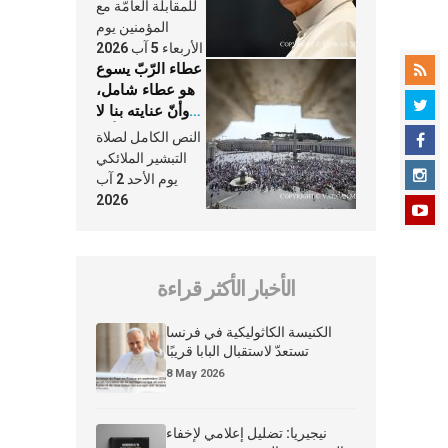
النَّفَس في حياة
للمقابلة العامّة مع
الكنيسة
المؤمنين يوم
الأربعاء 5 آب 2026
عطاء الرّبّ يسوع
هو عطاء شامل،
وأنّ عنايته بنا لا
تغيب عنّا أبدًا
النص الكامل لصلاة
التبشير الملائكي
يوم الأحد 2 آب
2026
الأخبار الأكثر قراءة
الكنيسة الكاثوليكية في فرنسا
تستعدّ لاستقبال البابا قريبًا
8 May 2026
نيجيريا: تضليل إعلامي لإخفاء