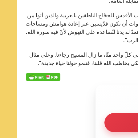
بلة العامّة.
r
 الأقدس للحجّاج الناطقين بالعربية والذين أتوا من
الأخوات أن نكون قدّيسين عبر إعادة هوامش ومساحات
دّ له يدنا لنُساعده على النهوض لأنّ فيه صورة الله.
الرب”.
لى كلّ واحد منّا، ما زال المسيح رجاءنا. وعلى مثال
لكي يخاطب الله قلبنا، فتنمو حولنا حياة جديدة”.