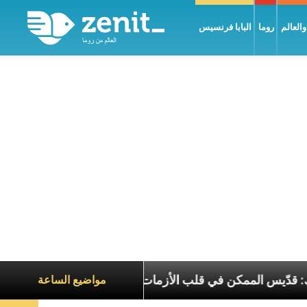
العالم
روما
البابا فرنسيس
بطريرك الحويك: قدّيس الممكن في قلب الأزمات
تجلّي
مواضيع الساعة