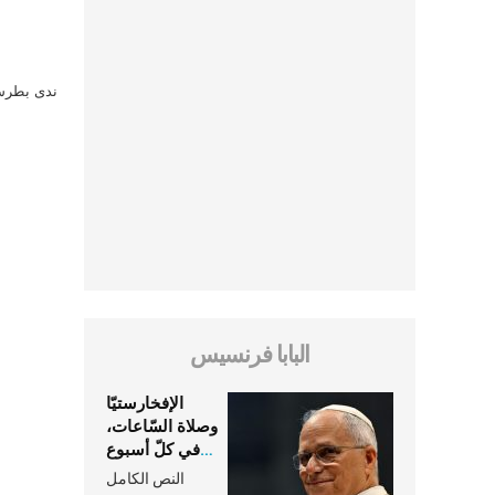
ندى بطرس 
البابا فرنسيس
الإفخارستيّا
وصلاة السّاعات،
في كلّ أسبوع
وكلّ يوم، هما
النص الكامل