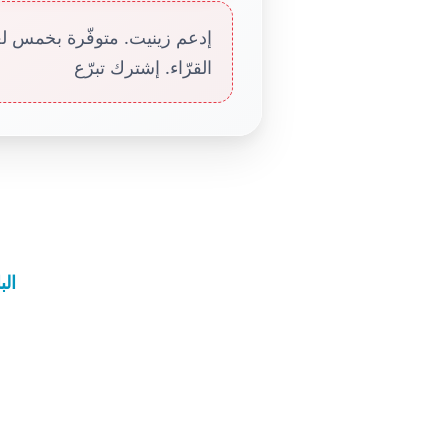
إدعم زينيت. متوفّرة بخمس لغا
القرّاء. إشترك تبرّع
الب