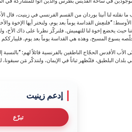
وجودين في ساحة القدّيس بطرس والذين أتوا للمشاركة في المقا
ا نقلته لنا أنيتا بوردان من القسم الفرنسي في زينيت، قال الأب
لأوسط: “فلنعِش القداسة يوماً بعد يوم، ولنختر أيها الإخوة و
ا حيث يخضع إخوة لنا للتهميش. فلنركّز نظرنا على ذاك الأخ، ولنم
خلّصه يسوع المسيح. وهذه هي القداسة يوماً بعد يوم. فليبارككم 
ى الأب الأقدس الحجّاج الناطقين بالفرنسية قائلاً لهم: “بالنسبة إ
ي بلدان البلطيق، فلنُظهر ثباتاً في الإيمان، ولنتذكّر مَن سبقونا، 
إدعم زينيت
تبرّع