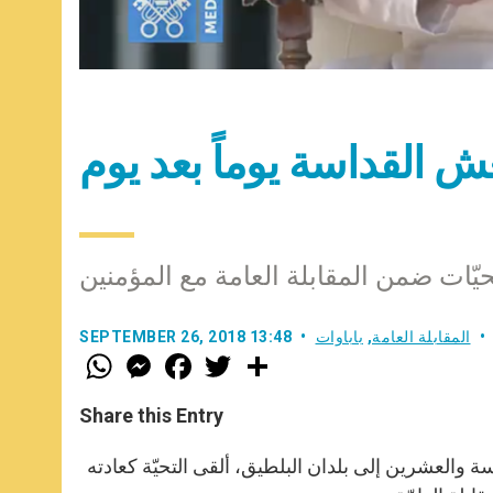
نعِش القداسة يوماً بعد يوم
حيّات ضمن المقابلة العامة مع المؤمنين
المقابلة العامة
,
باباوات
SEPTEMBER 26, 2018 13:48
W
M
F
T
S
h
e
a
w
h
a
s
c
i
a
t
s
e
t
r
Share this Entry
s
e
b
t
e
A
n
o
e
p
g
o
r
سة والعشرين إلى بلدان البلطيق، ألقى التحيّة كعادته
p
e
k