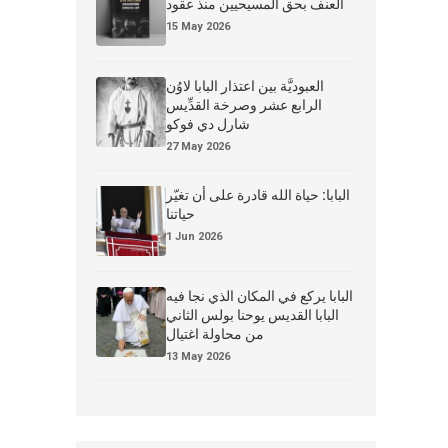
العنف بحق المسيحيين منذ عقود
15 May 2026
العبوديَّة بين اعتذار البابا لاوُن
الرابع عشر وصرخة القدِّيس
شارل دي فوكو
27 May 2026
البابا: حياة الله قادرة على أن تغيّر
حياتنا
1 Jun 2026
البابا يركع في المكان الذي نجا فيه
البابا القديس يوحنا بولس الثاني
من محاولة اغتيال
13 May 2026