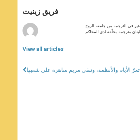
s
e
b
t
e
A
n
o
e
p
g
o
r
فريق زينيت
p
e
k
r
ير في الترجمة من جامعة الروح
بنان مترجمة محلّفة لدى المحاكم
View all articles
: تمرّ الأيام والأنظمة، وتبقى مريم ساهرة على شعبها