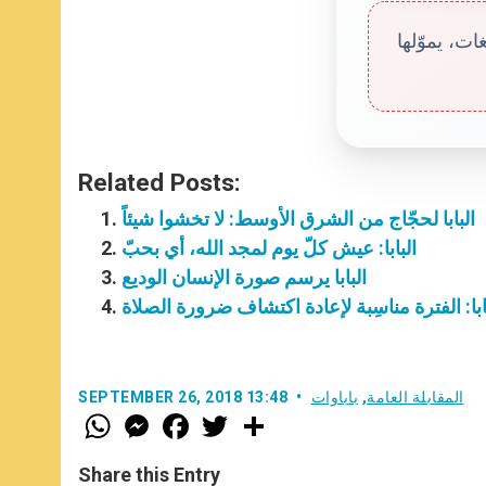
ت، يموّلها
Related Posts:
البابا لحجّاج من الشرق الأوسط: لا تخشوا شيئاً
البابا: عيش كلّ يوم لمجد الله، أي بحبّ
البابا يرسم صورة الإنسان الوديع
ابا: الفترة مناسِبة لإعادة اكتشاف ضرورة الصلاة
المقابلة العامة
,
باباوات
SEPTEMBER 26, 2018 13:48
W
M
F
T
S
h
e
a
w
h
a
s
c
i
a
t
s
e
t
r
Share this Entry