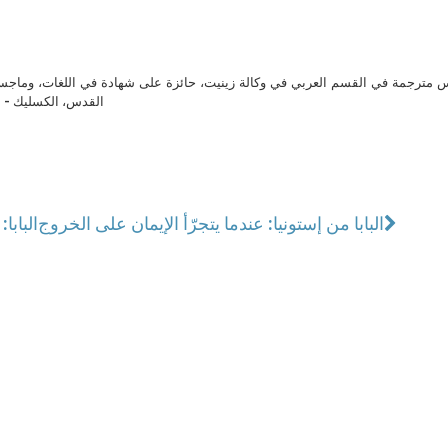
مترجمة في القسم العربي في وكالة زينيت، حائزة على شهادة في اللغات، وماجست
القدس، الكسليك - ل
البابا من إستونيا: عندما يتجرّأ الإيمان على الخروج
البابا