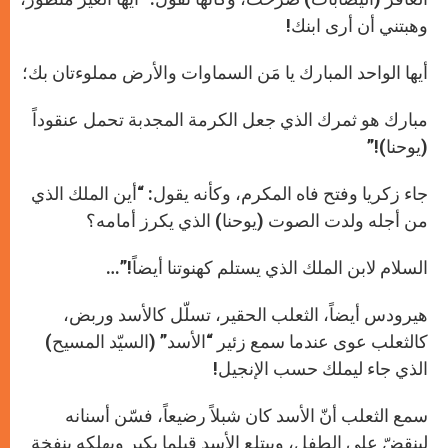
وهبتني أن أرى ابنك!
أيها الواحد المبارك يا مَن السماوات والأرض مملوءتان بك؛
مبارك هو ثمرك الذي جعل الكرمة المجدبة تحمل عنقوداً
(يوحنا)!”
جاء زكريا وفتح فاه المكرم، وكأنه يقول: “أين الملك الذي
من أجله ولدت الصوت (يوحنا) الذي يكرز أمامه؟
السلام لابن الملك الذي يستلم كهنوتنا أيضاً!”…
هيرودس أيضاً، الثعلب الحقير، تسلّل كالأسد وربض،
كالثعلب عوى عندما سمع زئير “الأسد” (السيّد المسيح)
الذي جاء ليملك حسب الإنجيل!
سمع الثعلب أنّ الأسد كان شبلاً رضيعاً، فسّن أسنانه
لينقضّ على الطفل، ويبتلع الأسد قبلما يكبر ويهلكه بنفخة