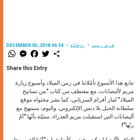
فريق زينيت
روحانيّة
DECEMBER 03, 2018 06:34
W
M
F
T
S
h
e
a
w
h
a
s
c
i
a
t
s
e
t
r
Share this Entry
s
e
b
t
e
A
n
o
e
p
g
o
r
نتابع هذا الأسبوع تأمّلاتنا في زمن الميلاد وأسبوع زيارة
p
e
k
r
مريم لأليصابات، مع مقتطف من كتاب “من تسابيح
الميلاد” لمار أفرام السرياني، كما نشر محتواه موقع
سلطانة الحبل بلا دنس الإلكتروني. واليوم، سنبتهج مع
أليصابات التي استقبلت مريم العذراء، متنبّئة بأنّها “أمّ
ربّها”!
العاقر (أليصابات) صرخت، وكأنها تقول: “أيّها الغير منظور،