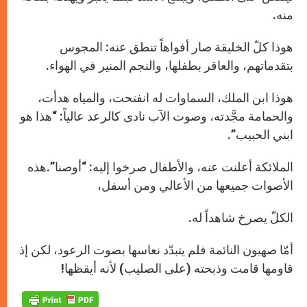
منه.
هوذا كلّ الخليقة صار أفواهاً تنطق عنه: المجوس
بتقدماتهم، والعاقر بطفلها، والنجم المنير في الهواء.
هوذا ابن الملك، السماوات له انفتحت، والمياه هدأت،
والحمامة مجَّدته، وصوت الآب نادى كالرعد عالياً: “هذا هو
ابني الحبيب”.
الملائكة أعلنت عنه، والأطفال صرخوا إليه: “أوصنا”.هذه
الأصوات جميعها من الأعالي ومن أسفل،
الكلّ يصرخ شاهداً له.
أمّا صهيون النائمة فلم يتبدّد نعاسها بصوت الرعود، لكن إذ
قاومها قامت وذبحته (على الصليب) لأنه أيقظها!