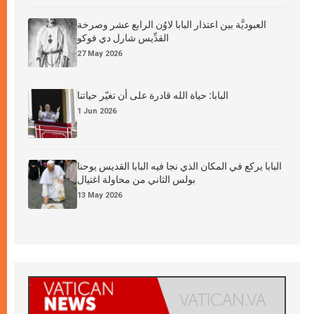
العبوديَّة بين اعتذار البابا لاوُن الرابع عشر وصرخة
القدِّيس شارل دي فوكو
27 May 2026
البابا: حياة الله قادرة على أن تغيّر حياتنا
1 Jun 2026
البابا يركع في المكان الذي نجا فيه البابا القديس يوحنا
بولس الثاني من محاولة اغتيال
13 May 2026