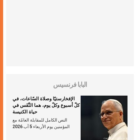
البابا فرنسيس
الإفخارستيّا وصلاة السّاعات، في
كلّ أسبوع وكلّ يوم، هما النَّفَس في
حياة الكنيسة
النص الكامل للمقابلة العامّة مع
المؤمنين يوم الأربعاء 5 آب 2026