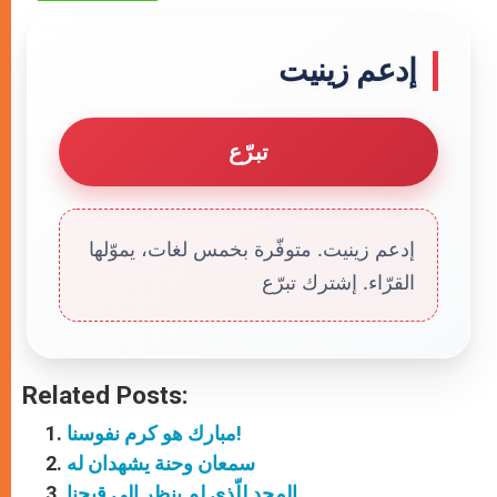
إدعم زينيت
تبرّع
إدعم زينيت. متوفّرة بخمس لغات، يموّلها
القرّاء. إشترك تبرّع
Related Posts:
مبارك هو كرم نفوسنا!
سمعان وحنة يشهدان له
المجد للّذي لم ينظر إلى قبحِنا