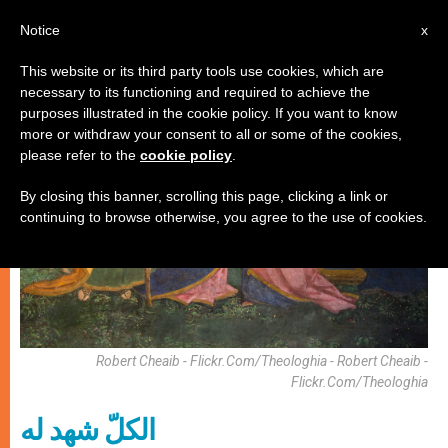
AR
Notice
x
This website or its third party tools use cookies, which are
necessary to its functioning and required to achieve the
روحانيّة
purposes illustrated in the cookie policy. If you want to know
more or withdraw your consent to all or some of the cookies,
please refer to the
cookie policy
.
By closing this banner, scrolling this page, clicking a link or
continuing to browse otherwise, you agree to the use of cookies.
Robert Cheaib - Flickr.com/theologhia - Robert Cheaib -
Flickr.com/theologhia
الكلّ شهد له