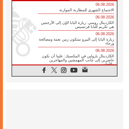
06.08.2026
الاجتماع الشهري للمطارنة الموارنة
06.08.2026
الكاردينال روسي: زيارة البابا لاوُن إلى الأرجنتين
هي تكريم للبابا فرنسيس
06.08.2026
زيارة البابا إلى البيرو ستكون زمن نعمة ومصالحة
ورجاء
06.08.2026
الكاردينال بارولين في المكسيك: علينا أن نكون
حاضرين إلى جانب المهمشين والمهاجرين
والأجانب
06.08.2026
البابا لاوُن الرابع عشر للشباب في أسيزي:
"أوروبا والعالم يبحثان اليوم عن قديسين جُدد
فيكم"
06.08.2026
البابا في أسيزي يتحدث إلى الشباب المشاركين
في لقاء الشباب الفرنسيسكاني
06.08.2026
البابا لاوُن الرابع عشر يبرق معزيا بوفاة
الكاردينال جوليو دوارتي لانغا
05.08.2026