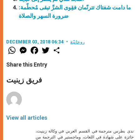
ما دامت شفتاك تترنّمان فقِوى الشرِّ تبقى مُحطّمة:
ضرورة السهر والصلاة
روحانيّة
DECEMBER 03, 2018 06:34
W
M
F
T
S
h
e
a
w
h
a
s
c
i
a
t
s
e
t
r
Share this Entry
s
e
b
t
e
A
n
o
e
p
g
o
r
فريق زينيت
p
e
k
r
View all articles
ندى بطرس مترجمة في القسم العربي في وكالة زينيت،
حائزة على شهادة في اللغات، وماجستير في الترجمة من