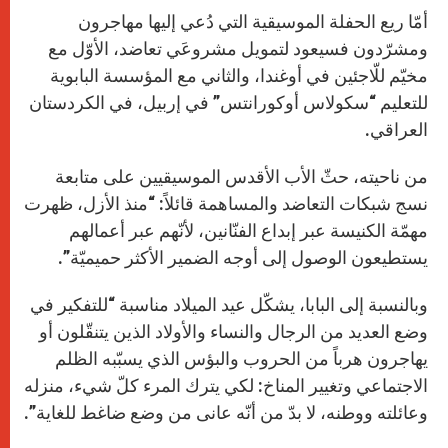
أمّا ريع الحفلة الموسيقية التي دُعي إليها مهاجرون
ومشرّدون فسيعود لتمويل مشروعَي تعاضد، الأوّل مع
مخيّم للّاجئين في أوغندا، والثاني مع المؤسسة البابوية
للتعليم “سكولاس أوكورانتس” في إربيل، في الكردستان
العراقي.
من ناحيته، حثّ الأب الأقدس الموسيقيين على متابعة
نسج شبكات التعاضد والمساهمة قائلاً: “منذ الأزل، ظهرت
مهمّة الكنيسة عبر إبداع الفنّانين، لأنّهم عبر أعمالهم
يستطيعون الوصول إلى أوجه الضمير الأكثر حميميّة”.
وبالنسبة إلى البابا، يشكّل عيد الميلاد مناسبة “للتفكير في
وضع العديد من الرجال والنساء والأولاد الذين يتنقّلون أو
يهاجرون هرباً من الحروب والبؤس الذي يسبّبه الظلم
الاجتماعي وتغيير المناخ: لكي يترك المرء كلّ شيء، منزله
وعائلته ووطنه، لا بدّ من أنّه عانى من وضع ضاغط للغاية”.