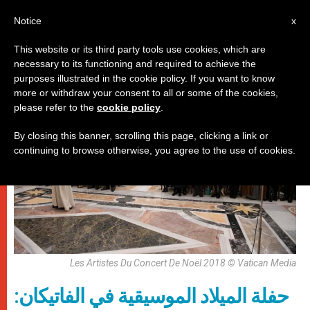
AR
Notice
x
This website or its third party tools use cookies, which are
necessary to its functioning and required to achieve the
باباوات
purposes illustrated in the cookie policy. If you want to know
more or withdraw your consent to all or some of the cookies,
please refer to the
cookie policy
.
By closing this banner, scrolling this page, clicking a link or
continuing to browse otherwise, you agree to the use of cookies.
Les Artistes Du Concert De Noël 2018 © Vatican Media
حفلة الميلاد الموسيقية في الفاتيكان: