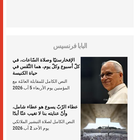
البابا فرنسيس
الإفخارستيّا وصلاة السّاعات، في
كلّ أسبوع وكلّ يوم، هما النَّفَس في
حياة الكنيسة
النص الكامل للمقابلة العامّة مع
المؤمنين يوم الأربعاء 5 آب 2026
عطاء الرّبّ يسوع هو عطاء شامل،
وأنّ عنايته بنا لا تغيب عنّا أبدًا
النص الكامل لصلاة التبشير الملائكي
يوم الأحد 2 آب 2026