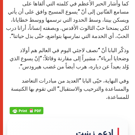
كما وأشار الحبر الأعظم في كلمته التي ألقاها على
مسامع الفنّانين إلى أنّ “يسوع المسيح وافق على أن يأتي
ويسكن بيننا، وسط الحدود التي نرسمها ووسط خطايانا،
لكي يمنحنا حبّ الثالوث الأقدس. وبصفته إنساناً، أرانا درب
الحبّ، أي الخدمة التي نمارسها بتواضع، حتّى بذل حياتنا”.
وذكّر البابا أنّ “نصف لاجئي اليوم في العالم هم أولاد
وضحايا أبرياء”، مشيراً إلى مقارنة وقائلاً: “إنّ يسوع الذي
وُلد بعيداً عن دياره، هرب أيضاً من غضب هيرودس”.
وفي النهاية، حيّى البابا “العديد من مبادرات التعاضد
والمساعدة والترحيب والاستقبال” التي تقوم بها الكنيسة
للمساعدة.
إدعم زينيت