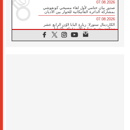
07.08.2026
صدور بيان ختامي لأول لقاء مسيحي كونفوشي
بمشاركة الدائرة الفاتيكانية للحوار بين الأديان
07.08.2026
الكاردينال ستورلا: زيارة البابا لاوُن الرابع عشر
ستكون بشرى سارة للأوروغواي بأكملها
07.08.2026
الفاتيكان يعلن برنامج الزيارة الرسولية للبابا لاوُن
الرابع عشر إلى فرنسا
07.08.2026
في الذكرى الـ ٨١ لحادثة هيروشيما الكنيسة في
اليابان تنظم ١٠ أيام للصلاة على نية السلام
07.08.2026
الكنيسة في الأوروغواي: زيارة البابا ستعزز
الإيمان والرجاء
06.08.2026
الاجتماع الشهري للمطارنة الموارنة
06.08.2026
الكاردينال روسي: زيارة البابا لاوُن إلى الأرجنتين
هي تكريم للبابا فرنسيس
06.08.2026
زيارة البابا إلى البيرو ستكون زمن نعمة ومصالحة
ورجاء