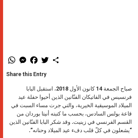
W
M
F
T
S
h
e
a
w
h
a
s
c
i
a
t
s
e
t
r
Share this Entry
s
e
b
t
e
A
n
o
e
p
g
o
r
صباح الجمعة 14 كانون الأول 2018، استقبل البابا
p
e
k
r
فرنسيس في الفاتيكان الفنّانين الذين أحيوا حفلة عيد
الميلاد الموسيقية الخيرية، والتي جرت مساء السبت في
قاعة بولس السادس، بحسب ما كتبته أنيتا بوردان من
القسم الفرنسي في زينيت. وقد شكر البابا الفنّانين الذين
“يشعلون في كلّ قلب دفء عيد الميلاد وحنانه”.