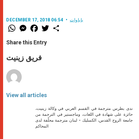
باباوات
DECEMBER 17, 2018 06:54
W
M
F
T
S
h
e
a
w
h
a
s
c
i
a
t
s
e
t
r
Share this Entry
s
e
b
t
e
A
n
o
e
p
g
o
r
فريق زينيت
p
e
k
r
View all articles
ندى بطرس مترجمة في القسم العربي في وكالة زينيت،
حائزة على شهادة في اللغات، وماجستير في الترجمة من
جامعة الروح القدس، الكسليك - لبنان مترجمة محلّفة لدى
المحاكم