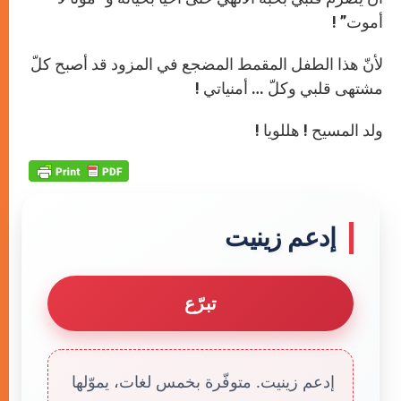
أموت” !
لأنّ هذا الطفل المقمط المضجع في المزود قد أصبح كلّ
مشتهى قلبي وكلّ … أمنياتي !
ولد المسيح ! هللويا !
إدعم زينيت
تبرّع
إدعم زينيت. متوفّرة بخمس لغات، يموّلها