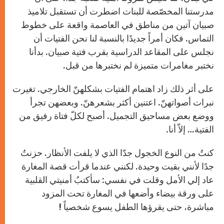
مدرستنا المخصّصة للبنات اضطرت أن تستقبل تلاميذ
صبيان آتين من مناطق في العاصمة واقعة على خطوط
التماس. فكان أمراً جديدًا بالنسبة لنا نحن الفتيات أن
نجلس على المقاعد الدراسية بقرب فتية صبيان. بدأنا
نختبر مغامرات متميزة لم نختبرها من قبل.
على أثر ذلك زاد اهتمام الفتيات بشكلهنّ الخارجي. تغيرت
نبرات أصواتهنّ. اعتنين أكثر بشعرهنّ. وبعضهن تجرأ
ووضع بعض مساحيق التجميل. أصبح لكلّ فتاة رفيق من
الفتية… إلاّ أنا.
كنتُ من النوع الخجول جدّا الذي لا يلفت الأنظار. حزنتُ
جدًا لأنني بقيت وحيدة. لكنني عندما قرأت قصة المغارة
عاد إلي الأمل وقلت في نفسي: سأكتبُ أمنيتي القلبية
على ورقة بيضاء وأضعها في المغارة تحت المزود
مباشرة، حتى يقرؤها الطفل يسوع شخصياً !