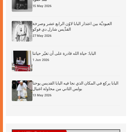
15 May 2026
العبوديَّة بين اعتذار البابا لاوُن الرابع عشر وصرخة
القدِّيس شارل دي فوكو
27 May 2026
البابا: حياة الله قادرة على أن تغيّر حياتنا
1 Jun 2026
البابا يركع في المكان الذي نجا فيه البابا القديس يوحنا
بولس الثاني من محاولة اغتيال
13 May 2026