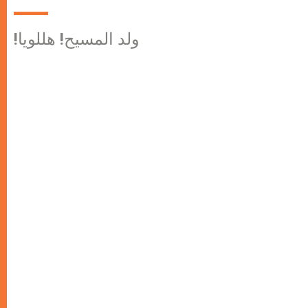
!ولد المسيح! هللويا