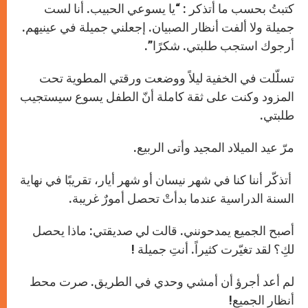
كتبتُ بحسب ما أتذكر : “يا يسوعي الحبيب. أنا لست
جميلة ولا ألفت أنظار الصبيان. إجعلني جميلة في عينيهم.
أرجوك استجب طلبتي. شكرًا”.
تسلّلت في الخفية ليلاً ووضعت ورقتي المطوية تحت
المزود وكنت على ثقة كاملة أنّ الطفل يسوع سيستجيب
طلبتي.
مرّ عيد الميلاد المجيد وأتى الربيع.
أتذكّر أننا كنا في شهر نيسان أو شهر أيار، تقريبًا في نهاية
السنة الدراسية عندما بدأتْ تحصل أمورٌ غريبة.
أصبح الجميع يمدحونني. قالت لي صديقتي: ماذا يحصل
لكِ؟ لقد تغيّرت كثيراً. أنتِ جميلة !
لم أعد أجرؤ أن أمشي وحدي في الطريق. صرت محط
أنظار الجميع!