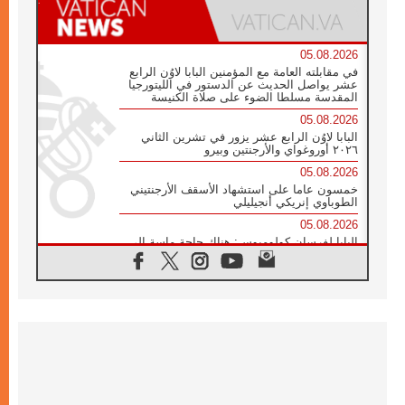
05.08.2026
في مقابلته العامة مع المؤمنين البابا لاوُن الرابع
عشر يواصل الحديث عن الدستور في الليتورجيا
المقدسة مسلطا الضوء على صلاة الكنيسة
05.08.2026
البابا لاوُن الرابع عشر يزور في تشرين الثاني
٢٠٢٦ أوروغواي والأرجنتين وبيرو
05.08.2026
خمسون عاما على استشهاد الأسقف الأرجنتيني
الطوباوي إنريكي أنجيليلي
05.08.2026
البابا لفرسان كولومبوس: هناك حاجة ماسة إلى
أنبياء تناغم يسعون إلى بناء الجسور
04.08.2026
وفاة الكاردينال جوليو دوارتي لانغا
04.08.2026
عميد دائرة الحوار بين الأديان يفتتح في سيول
أول لقاء مسيحي كونفوشي
04.08.2026
إطلاق النشيد الرسمي لليوم العالمي للشباب في
سيول