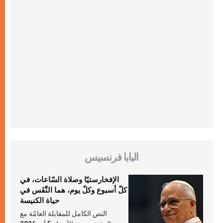
البابا فرنسيس
الإفخارستيّا وصلاة السّاعات، في
كلّ أسبوع وكلّ يوم، هما النَّفَس في
حياة الكنيسة
النص الكامل للمقابلة العامّة مع