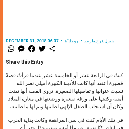
جيزل فرح طربيه
روحانيّة
DECEMBER 31, 2018 06:37
W
M
F
T
S
h
e
a
w
h
a
s
c
i
a
t
s
e
t
r
Share this Entry
s
e
b
t
e
A
n
o
e
p
g
o
r
كنتُ في الرابعة عشر أو الخامسة عشر عندما قرأتُ قصةً
p
e
k
r
قصيرة أعتقد أنها كانت للأديبة الكبيرة أميلي نصر الله
نسيت عنوانها و تفاصيلها الصغيرة. تروي القصة أنها تمنت
أمنية وكتبتها على ورقة صغيرة ووضعتها في مغارة الميلاد
وكان أن استجاب الطفل الإلهي لطلبتها وتم لها ما طلبته.
في تلك الأيام كنت في سن المراهقة وكانت بداية الحرب
في لبنان. كنّا نعيش ظروفًا أمنية صعبة جدًا. حتى أن