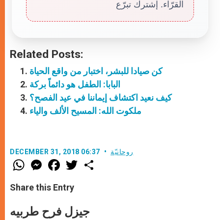
القرّاء. إشترك تبرّع
Related Posts:
كن صيادا للبشر، اختبار من واقع الحياة
البابا: الطفل هو دائماً بركة
كيف نعيد اكتشاف إيماننا في عيد الفصح؟
ملكوت الله: المسيح الألف والياء
روحانيّة
DECEMBER 31, 2018 06:37
W
M
F
T
S
h
e
a
w
h
a
s
c
i
a
t
s
e
t
r
Share this Entry
s
e
b
t
e
A
n
o
e
p
g
o
r
جيزل فرح طربيه
p
e
k