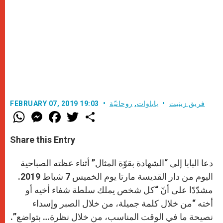
فريق زينيت
باباوات
,
روحانيّة
FEBRUARY 07, 2019 19:03
W
M
F
T
S
h
e
a
w
h
a
s
c
i
a
t
s
e
t
r
Share this Entry
s
e
b
t
e
A
n
o
e
p
g
o
r
دعا البابا إلى “الشهادة بقوّة المثال” أثناء عظته الصباحية
p
e
k
r
اليوم من دار القديسة مارتا يوم الخميس 7 شباط 2019.
مشدّدًا على أنّ “كل شخص يملك سلطة شفاء أخيه أو
أخته “من خلال كلمة جميلة، من خلال الصبر وإسداء
نصيحة ما في الوقت المناسب، من خلال نظرة… بتواضع”.