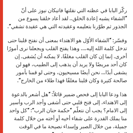
ركّز البابا في عظته التي نقلتها فاتيكان نيوز على أنّ
“الشفاء يشبه إعادة الخلق.. لقد أعاد خلقنا يسوع من
الجذور ثم طوّرنا بتعليمه وعقيدته التي هي عقيدة تشفي”.
وفسّر: “الشفاء الأوّل هو الاهتداء بمعنى أن نفتح قلبنا حتى
تدخل كلمة الله إليه…. وهذا يفتح القلب ويجعلنا نرى أمورًا
أخرى. إنما إن كان القلب مغلقًا، لا يمكنه أن يُشفى. إن
كان أحد مريضًا ولا يريد أن يذهب إلى الطبيب، فهو لن
يشفى أبدًا… نحن أيضًا مسيحيون، وحتى لو قمنا بأمور
صالحة كثيرة وكان قلبنا مغلقًا فهذا طلاء من الخارج”.
هذا ودعا البابا إلى فحص ضمير قائلاً: “هل أشعر بالدعوة
إلى الاهتداء، إلى فتح قلبي حتى أشفى وأجد الرب وأسير
إلى الامام؟ يجب أن نتعلّم “حكمة حنان الرب”: “كل واحد
منا يملك القدرة على شفاء أخيه أو أخته من خلال كلمة
جميلة، من خلال الصبر وإسداء نصيحة ما في الوقت