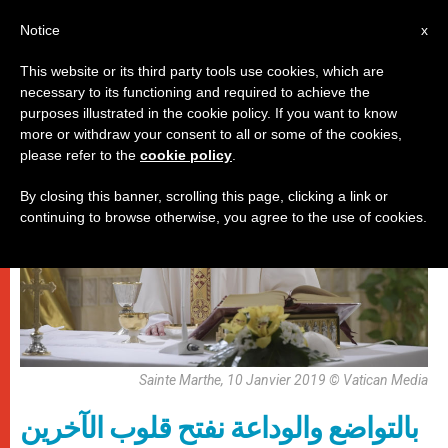
AR
Notice
x
This website or its third party tools use cookies, which are
necessary to its functioning and required to achieve the
,
باباوات
روحانيّة
purposes illustrated in the cookie policy. If you want to know
more or withdraw your consent to all or some of the cookies,
please refer to the
cookie policy
.
By closing this banner, scrolling this page, clicking a link or
continuing to browse otherwise, you agree to the use of cookies.
Sainte Marthe, 10 Janvier 2019 © Vatican Media
بالتواضع والوداعة نفتح قلوب الآخرين