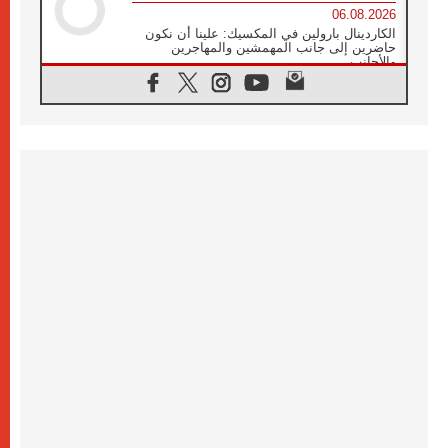
06.08.2026
الكاردينال بارولين في المكسيك: علينا أن نكون
حاضرين إلى جانب المهمشين والمهاجرين
والأجانب
06.08.2026
البابا لاوُن الرابع عشر للشباب في أسيزي:
"أوروبا والعالم يبحثان اليوم عن قديسين جُدد
فيكم"
06.08.2026
البابا في أسيزي يتحدث إلى الشباب المشاركين
في لقاء الشباب الفرنسيسكاني
06.08.2026
البابا لاوُن الرابع عشر يبرق معزيا بوفاة
الكاردينال جوليو دوارتي لانغا
05.08.2026
في مقابلته العامة مع المؤمنين البابا لاوُن الرابع
عشر يواصل الحديث عن الدستور في الليتورجيا
المقدسة مسلطا الضوء على صلاة الكنيسة
05.08.2026
البابا لاوُن الرابع عشر يزور في تشرين الثاني
٢٠٢٦ أوروغواي والأرجنتين وبيرو
05.08.2026
خمسون عاما على استشهاد الأسقف الأرجنتيني
الطوباوي إنريكي أنجيليلي