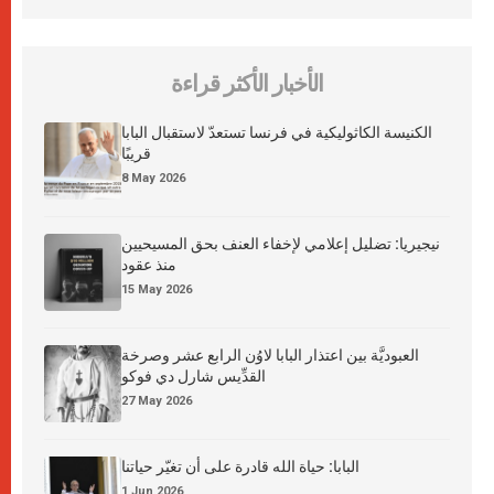
الأخبار الأكثر قراءة
الكنيسة الكاثوليكية في فرنسا تستعدّ لاستقبال البابا
قريبًا
8 May 2026
نيجيريا: تضليل إعلامي لإخفاء العنف بحق المسيحيين
منذ عقود
15 May 2026
العبوديَّة بين اعتذار البابا لاوُن الرابع عشر وصرخة
القدِّيس شارل دي فوكو
27 May 2026
البابا: حياة الله قادرة على أن تغيّر حياتنا
1 Jun 2026