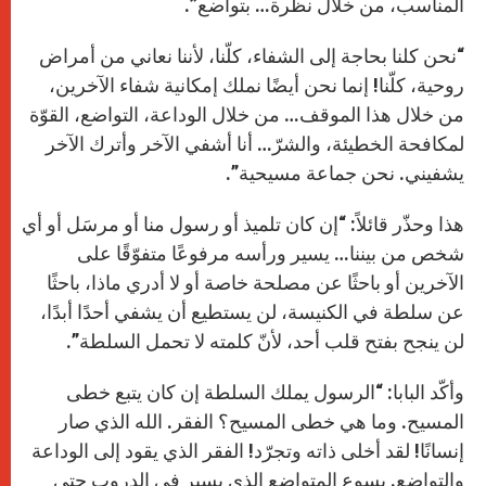
المناسب، من خلال نظرة… بتواضع”.
“نحن كلنا بحاجة إلى الشفاء، كلّنا، لأننا نعاني من أمراض
روحية، كلّنا! إنما نحن أيضًا نملك إمكانية شفاء الآخرين،
من خلال هذا الموقف… من خلال الوداعة، التواضع، القوّة
لمكافحة الخطيئة، والشرّ… أنا أشفي الآخر وأترك الآخر
يشفيني. نحن جماعة مسيحية”.
هذا وحذّر قائلاً: “إن كان تلميذ أو رسول منا أو مرسَل أو أي
شخص من بيننا… يسير ورأسه مرفوعًا متفوّقًا على
الآخرين أو باحثًا عن مصلحة خاصة أو لا أدري ماذا، باحثًا
عن سلطة في الكنيسة، لن يستطيع أن يشفي أحدًا أبدًا،
لن ينجح بفتح قلب أحد، لأنّ كلمته لا تحمل السلطة”.
وأكّد البابا: “الرسول يملك السلطة إن كان يتبع خطى
المسيح. وما هي خطى المسيح؟ الفقر. الله الذي صار
إنسانًا! لقد أخلى ذاته وتجرّد! الفقر الذي يقود إلى الوداعة
والتواضع. يسوع المتواضع الذي يسير في الدروب حتى