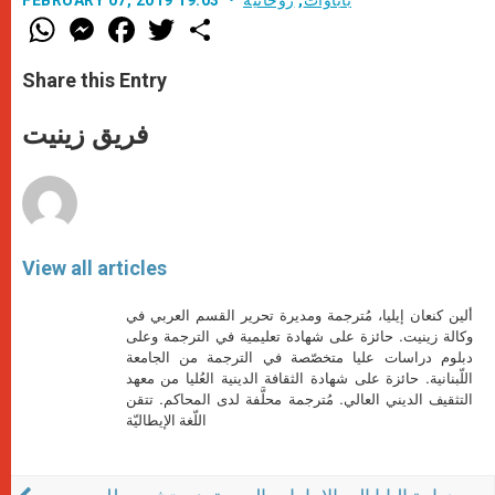
W
M
F
T
S
h
e
a
w
h
a
s
c
i
a
t
s
e
t
r
Share this Entry
s
e
b
t
e
A
n
o
e
p
g
o
r
فريق زينيت
p
e
k
r
View all articles
ألين كنعان إيليا، مُترجمة ومديرة تحرير القسم العربي في
وكالة زينيت. حائزة على شهادة تعليمية في الترجمة وعلى
دبلوم دراسات عليا متخصّصة في الترجمة من الجامعة
اللّبنانية. حائزة على شهادة الثقافة الدينية العُليا من معهد
التثقيف الديني العالي. مُترجمة محلَّفة لدى المحاكم. تتقن
اللّغة الإيطاليّة