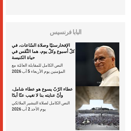
البابا فرنسيس
الإفخارستيّا وصلاة السّاعات، في
كلّ أسبوع وكلّ يوم، هما النَّفَس في
حياة الكنيسة
النص الكامل للمقابلة العامّة مع
المؤمنين يوم الأربعاء 5 آب 2026
عطاء الرّبّ يسوع هو عطاء شامل،
وأنّ عنايته بنا لا تغيب عنّا أبدًا
النص الكامل لصلاة التبشير الملائكي
يوم الأحد 2 آب 2026