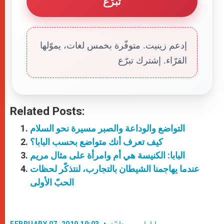
تبرّع
إدعم زينيت. متوفّرة بخمس لغات، يموّلها
القرّاء. إشترك تبرّع
Related Posts:
التواضع والوداعة والصبر مسيرة نحو السلام
كيف تعرف أنك متواضع بحسب البابا؟
البابا: الكنيسة هي أم وامرأة على مثال مريم
عندما يهاجمنا الشيطان بالتجارب، لنتذكّر لحظات
الحبّ الأولى
باباوات
,
روحانيّة
FEBRUARY 07, 2019 19:03