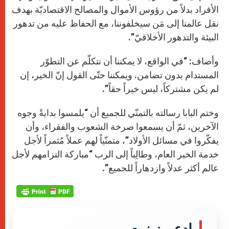
الأفراد بدلاً من رؤوس الأموال والمصالح الاقتصاديّة بهدف
نقل عالمنا إلى مَن سيخلفوننا، مع الحفاظ عليه من تدهور
البيئة والتدهور الأخلاقيّ”.
وأضاف: “في الواقع، لا يمكننا أن نتكلّم عن التطوّر
المستدام بدون تضامن. ويمكننا حتّى القول إنّ الخير، إن
لم يكن مشتركاً، ليس خيراً حقاً”.
وختم البابا رسالته بالتمنّي للجميع أن “يلمسوا بدايةً وجوه
الآخرين، ثمّ أن يسمعوا صرخة الشعوب والفقراء، وأن
يفكّروا في مسائل الأولاد”، متمنّياً لهم عملاً مُثمراً لأجل
خدمة الخير العام، وطالِباً إلى الرب “مباركة التزامهم لأجل
عالم أكثر عدلاً وازدهاراً للجميع”.