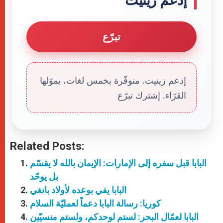
إدعم زينيت
تبرّع
إدعم زينيت. متوفّرة بخمس لغات، يموّلها
القرّاء. إشترك تبرّع
Related Posts:
البابا قبل سفره إلى الإمارات: الإيمان بالله لا يقسّم
بل يوحّد
البابا يفي بوعده لأولاد بانغي
كوريا: رسالة البابا دعماً لعمليّة السلام
البابا لعمّال البحر: لستم لوحدكم، ولستم منسيّين