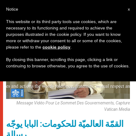
AR
Notice
x
This website or its third party tools use cookies, which are
necessary to its functioning and required to achieve the
,
باباوات
وثائق
purposes illustrated in the cookie policy. If you want to know
more or withdraw your consent to all or some of the cookies,
please refer to the
cookie policy
.
By closing this banner, scrolling this page, clicking a link or
continuing to browse otherwise, you agree to the use of cookies.
Message Vidéo Pour Le Sommet Des Gouvernements, Capture
Vatican Media
القمّة العالميّة للحكومات: البابا يوجّه
رسالة