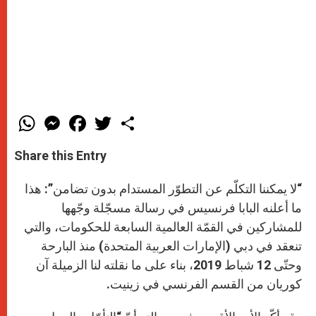
W
M
F
T
S
h
e
a
w
h
a
s
c
i
a
t
s
e
t
r
Share this Entry
s
e
b
t
e
A
n
o
e
p
g
o
r
“لا يمكننا التكلّم عن التطوّر المستدام بدون تضامن”: هذا
p
e
k
r
ما أعلنه البابا فرنسيس في رسالة مسجّلة وجّهها
للمشاركين في القمّة العالمية السابعة للحكومات، والتي
تنعقد في دبي (الإمارات العربية المتحدة) منذ البارحة
وحتّى 12 شباط 2019، بناء على ما نقلته لنا الزميلة آن
كوريان من القسم الفرنسي في زينيت.