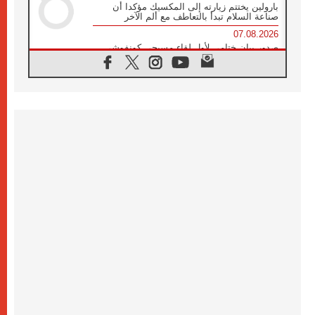
بارولين يختتم زيارته إلى المكسيك مؤكدا أن
صناعة السلام تبدأ بالتعاطف مع ألم الآخر
07.08.2026
صدور بيان ختامي لأول لقاء مسيحي كونفوشي
بمشاركة الدائرة الفاتيكانية للحوار بين الأديان
07.08.2026
الكاردينال ستورلا: زيارة البابا لاوُن الرابع عشر
ستكون بشرى سارة للأوروغواي بأكملها
07.08.2026
الفاتيكان يعلن برنامج الزيارة الرسولية للبابا لاوُن
الرابع عشر إلى فرنسا
07.08.2026
في الذكرى الـ ٨١ لحادثة هيروشيما الكنيسة في
اليابان تنظم ١٠ أيام للصلاة على نية السلام
07.08.2026
الكنيسة في الأوروغواي: زيارة البابا ستعزز
الإيمان والرجاء
06.08.2026
الاجتماع الشهري للمطارنة الموارنة
06.08.2026
الكاردينال روسي: زيارة البابا لاوُن إلى الأرجنتين
هي تكريم للبابا فرنسيس