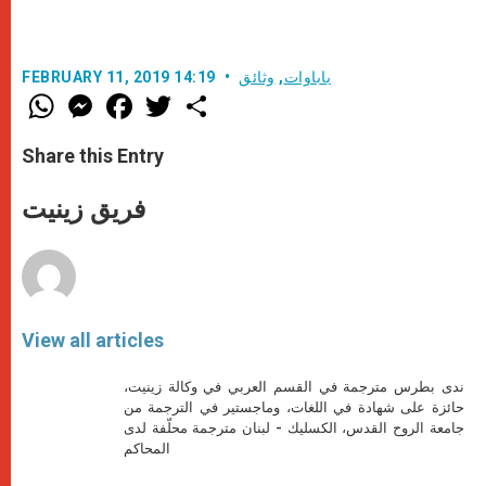
باباوات
,
وثائق
FEBRUARY 11, 2019 14:19
W
M
F
T
S
h
e
a
w
h
a
s
c
i
a
t
s
e
t
r
Share this Entry
s
e
b
t
e
A
n
o
e
p
g
o
r
فريق زينيت
p
e
k
r
View all articles
ندى بطرس مترجمة في القسم العربي في وكالة زينيت،
حائزة على شهادة في اللغات، وماجستير في الترجمة من
جامعة الروح القدس، الكسليك - لبنان مترجمة محلّفة لدى
المحاكم