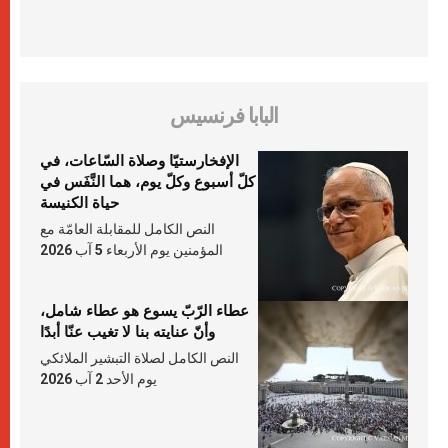
البابا فرنسيس
الإفخارستيّا وصلاة السّاعات، في
كلّ أسبوع وكلّ يوم، هما النَّفَس في
حياة الكنيسة
النص الكامل للمقابلة العامّة مع
المؤمنين يوم الأربعاء 5 آب 2026
عطاء الرّبّ يسوع هو عطاء شامل،
وأنّ عنايته بنا لا تغيب عنّا أبدًا
النص الكامل لصلاة التبشير الملائكي
يوم الأحد 2 آب 2026