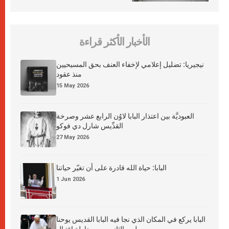
الأخبار الأكثر قراءة
نيجيريا: تضليل إعلامي لإخفاء العنف بحق المسيحيين
منذ عقود
15 May 2026
العبوديَّة بين اعتذار البابا لاوُن الرابع عشر وصرخة
القدِّيس شارل دي فوكو
27 May 2026
البابا: حياة الله قادرة على أن تغيّر حياتنا
1 Jun 2026
البابا يركع في المكان الذي نجا فيه البابا القديس يوحنا
بولس الثاني من محاولة اغتيال