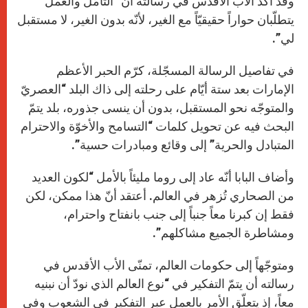
وقد أكّد الأب الأقدس في رسالته أنّ “التأمّل والعمل
يتطلّبان حواراً حقيقيّاً مع الغير، لأنّه بدون الغير، لا مستقبل
لي”.
في تفاصيل الرسالة المسجّلة، كرّم الحبر الأعظم
الإمارات بعد ستة أيّام على رحلته إلى ذاك البلد “العصريّ
والمتوجّه نحو المستقبل، بدون أن ينسى جذوره، بلد يتمّ
البحث فيه عن تحويل كلمات “التسامح والأخوّة والاحترام
المتبادل والحرية” إلى وقائع ومبادرات حسية”.
وأضاف البابا أنّه عاد إلى روما مليئاً بالأمل “لكون العديد
من الصحاري تُزهر في العالم. أعتقد أنّ هذا ممكن، لكن
فقط إن كبرنا معاً جنباً إلى جنب بانفتاح واحترام،
ومشاطرة الجميع مشاكلهم”.
ومتوجّهاً إلى حكومات العالم، تمنّى الأب الأقدس في
رسالته أن يتمّ التفكير في “نوع العالم الذي نودّ أن نبنيه
معاً، إذ يتعلّق الأمر بالعمل عبر التفكير في الشعوب وفي