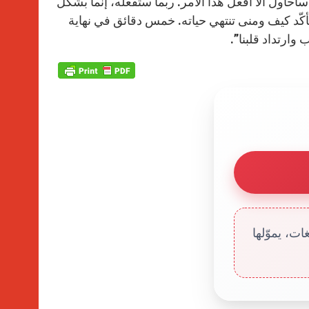
سأحاول ألا أفعل هذا الأمر. ربما ستفعله، إنما بشكل
ّد كيف ومنى تنتهي حياته. خمس دقائق في نهاية
وارتداد قلبنا”.
ت، يموّلها