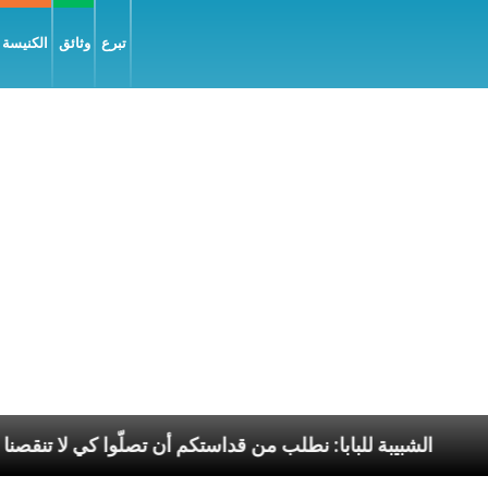
تبرع
وثائق
الكنيسة و
نجيل السّلام
الشبيبة للبابا: نطلب من قداستكم أن تصلّو