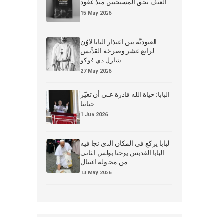
العنف بحق المسيحيين منذ عقود
15 May 2026
العبوديَّة بين اعتذار البابا لاوُن
الرابع عشر وصرخة القدِّيس
شارل دي فوكو
27 May 2026
البابا: حياة الله قادرة على أن تغيّر
حياتنا
1 Jun 2026
البابا يركع في المكان الذي نجا فيه
البابا القديس يوحنا بولس الثاني
من محاولة اغتيال
13 May 2026