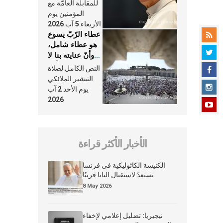
النَّفَس في حياة
للمقابلة العامّة مع
الكنيسة
المؤمنين يوم
الأربعاء 5 آب 2026
عطاء الرّبّ يسوع
هو عطاء شامل،
وأنّ عنايته بنا لا
تغيب عنّا أبدًا
النص الكامل لصلاة
التبشير الملائكي
يوم الأحد 2 آب
2026
الأخبار الأكثر قراءة
الكنيسة الكاثوليكية في فرنسا
تستعدّ لاستقبال البابا قريبًا
8 May 2026
نيجيريا: تضليل إعلامي لإخفاء