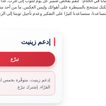
بابا في الختام: “لنقم بفحص ضمير كل يوم لنتوب إلى للربّ. غدًا 
لكنك ستنجح بالسيطرة على أهوائك وليس العكس. ما من أحد متأك
ساعدنا، ستساعدنا كثيرًا على التفكير وعدم تأجيل توبتنا إلى الرب 
إدعم زينيت
تبرّع
إدعم زينيت. متوفّرة بخمس لغا
القرّاء. إشترك تبرّع