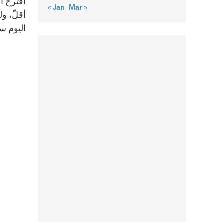
اقترح ال
« Jan
Mar »
أقلّ، و
اليوم ست