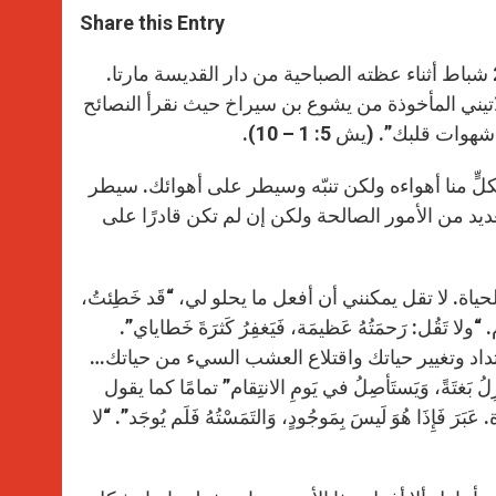
t
s
e
t
r
Share this Entry
s
e
b
t
e
A
n
o
e
p
g
o
r
“لا تؤخّر في الارتداد” هذا ما شجّع عليه البابا فرنسيس اليوم الخميس 28 شباط أثناء عظته الصباحية من دار القديسة مارتا.
p
e
k
لاتيني المأخوذة من يشوع بن سيراخ حيث نقرأ النصائح
r
قلبك”. (يش 5: 1 – 10).
كَ. لكلٍّ منا أهواءه ولكن تنبّه وسيطر على أهوائك. سيطر
العديد من الأمور الصالحة ولكن إن لم تكن قادرًا على
حياة. لا تقل يمكنني أن أفعل ما يحلو لي، “قَد خَطِئتُ،
ا تَقُل: رَحمَتُهُ عَظيمَة، فَيَغفِرُ كَثرَةَ خَطاياي”.
ر في الارتداد وتغيير حياتك واقتلاع العشب السيء من حياتك…
ِ يَنزِلُ بَغتَةً، وَيَستَأصِلُ في يَومِ الانتِقام” تمامًا كما يقول
بَرَ فَإِذَا هُوَ لَيسَ بِمَوجُودٍ، وَالتَمَسْتُهُ فَلَم يُوجَد”. “لا