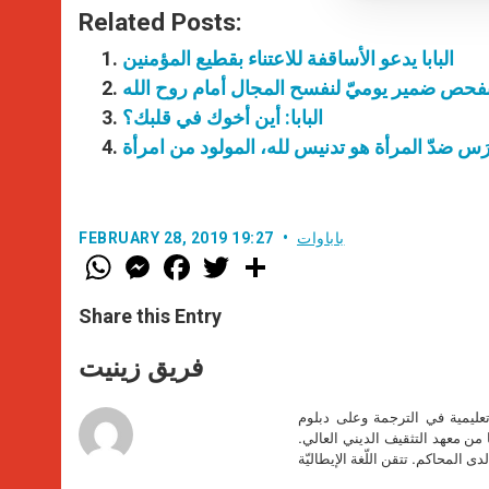
Related Posts:
البابا يدعو الأساقفة للاعتناء بقطيع المؤمنين
م بفحص ضمير يوميّ لنفسح المجال أمام روح الله
البابا: أين أخوك في قلبك؟
رَس ضدّ المرأة هو تدنيس لله، المولود من امرأة
باباوات
FEBRUARY 28, 2019 19:27
W
M
F
T
S
h
e
a
w
h
a
s
c
i
a
t
s
e
t
r
Share this Entry
s
e
b
t
e
A
n
o
e
p
g
o
r
فريق زينيت
p
e
k
r
تعليمية في الترجمة وعلى دبلوم
ا من معهد التثقيف الديني العالي.
دى المحاكم. تتقن اللّغة الإيطاليّة