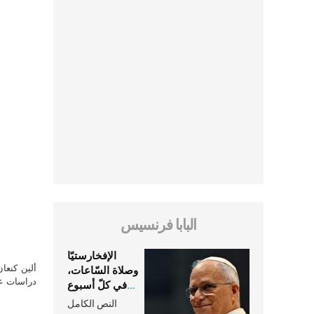
البابا فرنسيس
الإفخارستيّا
ألين كنعا
وصلاة السّاعات،
دراسات علي
في كلّ أسبوع
وكلّ يوم، هما
النص الكامل