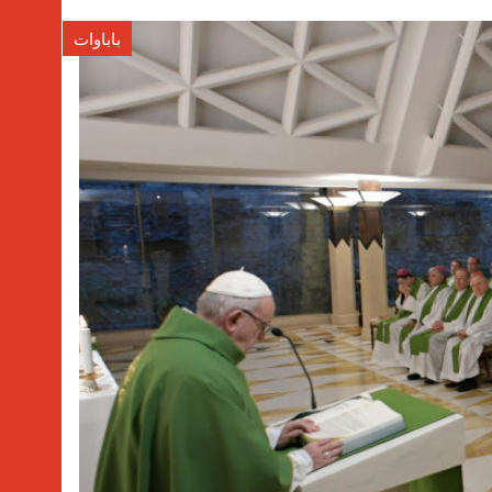
باباوات