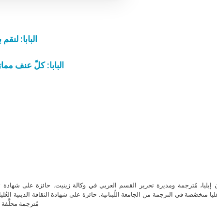
البابا: لنق
البابا: كلّ عنف مما
ن إيليا، مُترجمة ومديرة تحرير القسم العربي في وكالة زينيت. حائزة على شهادة 
ا متخصّصة في الترجمة من الجامعة اللّبنانية. حائزة على شهادة الثقافة الدينية العُلي
مُترجمة محلَّفة ل