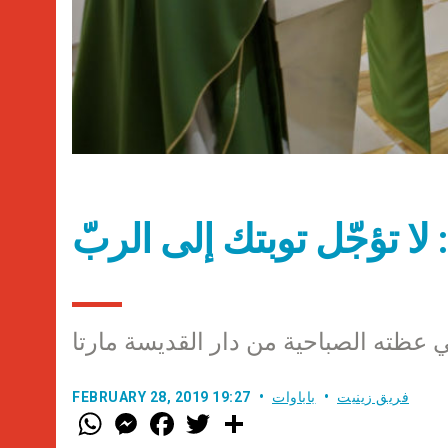
ا: لا تؤجّل توبتك إلى الربّ
ي عظته الصباحية من دار القديسة مارتا
فريق زينيت
باباوات
FEBRUARY 28, 2019 19:27
W
M
F
T
S
h
e
a
w
h
a
s
c
i
a