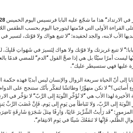
لى القراءة الأولى التي قدّمتها ليتورجيا اليوم بحسب الطقس ال
ها الأب لابنه، والجد لحفيده: “لا تتبع هواك ولا قوّتك، لتسير في شهوات 
ابا:” لا تتبع غريزتك ولا قوّتك ولا هواك لِتَسيرَ في شَهَواتِ قَلبِ
نّها ليست أمرًا سيّئًا بل هي إذا صحَّ القول “الدم” للمضي قدمًا ب
 عليها فهي ستسيطر عليك”.
ابا إلى أنّ الحياة سريعة الزوال والإنسان ليس أبديًا فهذه حكمة ال
وءٍ أَصابَني؟” لا تكن متهوِّرًا وطائشًا لتفكّر بأنّك ستنجح على الدوام. “ول
 الأخيرة لهذا الأب هي “لا تُؤَخِّرِ التَّوبَةَ إِلى الرَّبّ” لا تؤخِّ
ِرِ التَّوبَةَ إِلى الرَّبّ، وَلا تَتَباطَأ مِن يَومٍ إِلى يَوم. فَإِنَّ غَضَبَ الرَّبّ
ور: “قَد رَأَيتُ الشِّرِّيرَ عَاتِيًا، وَارِفًا مِثلَ شَجَرَةٍ شَارِقَةٍ نَاضِرَة. عَ
أَموالِ الظُّلم، فَإِنَّها لا تَنفَعُكَ شَيئًا في يَومِ الانتِقام”.