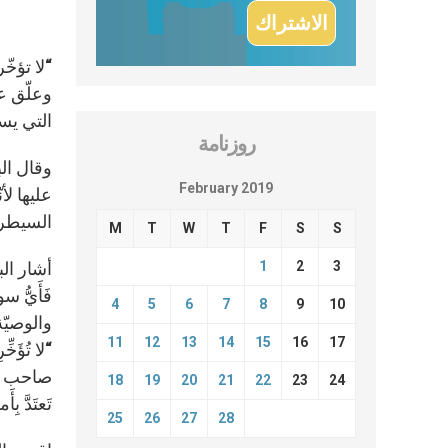
وعلّق ع
التي يسدي
روزنامة
وقال الب
February 2019
عليها لأ
السيطرة
M
T
W
T
F
S
S
1
2
3
أشار الب
فَأَيُّ س
4
5
6
7
8
9
10
والوصيّة
11
12
13
14
15
16
17
“لا تُؤَخّ
صاحب المزم
18
19
20
21
22
23
24
تَعتَدَّ بِ
25
26
27
28