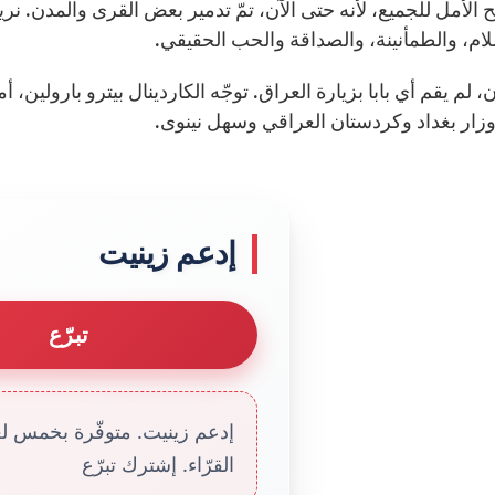
ح الأمل للجميع، لأنه حتى الآن، تمّ تدمير بعض القرى والمدن. ن
ام، والطمأنينة، والصداقة والحب الحقيقي.
، لم يقم أي بابا بزيارة العراق. توجّه الكاردينال بيترو بارولين، 
وزار بغداد وكردستان العراقي وسهل نينوى.
إدعم زينيت
تبرّع
إدعم زينيت. متوفّرة بخمس لغا
القرّاء. إشترك تبرّع