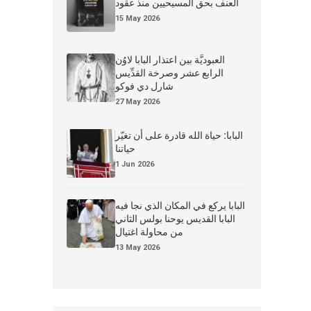
العنف بحق المسيحيين منذ عقود
15 May 2026
العبوديَّة بين اعتذار البابا لاوُن
الرابع عشر وصرخة القدِّيس
شارل دي فوكو
27 May 2026
البابا: حياة الله قادرة على أن تغيّر
حياتنا
1 Jun 2026
البابا يركع في المكان الذي نجا فيه
البابا القديس يوحنا بولس الثاني
من محاولة اغتيال
13 May 2026