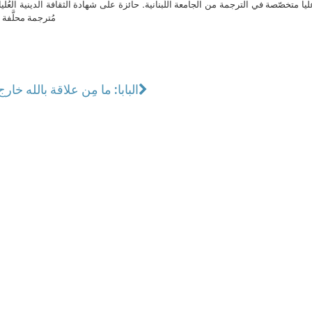
ا متخصّصة في الترجمة من الجامعة اللّبنانية. حائزة على شهادة الثقافة الدينية العُلي
مُترجمة محلَّفة ل
البابا: ما مِن علاقة بالله خارج