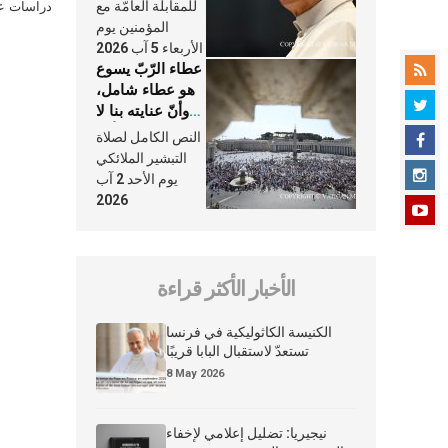
النَّفَس في حياة
للمقابلة العامّة مع
دراسات علي
الكنيسة
المؤمنين يوم
الأربعاء 5 آب 2026
عطاء الرّبّ يسوع
هو عطاء شامل،
وأنّ عنايته بنا لا
تغيب عنّا أبدًا
النص الكامل لصلاة
التبشير الملائكي
يوم الأحد 2 آب
2026
الأخبار الأكثر قراءة
الكنيسة الكاثوليكية في فرنسا
تستعدّ لاستقبال البابا قريبًا
8 May 2026
نيجيريا: تضليل إعلامي لإخفاء