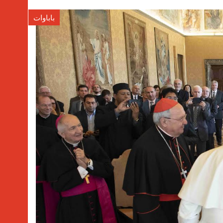
باباوات