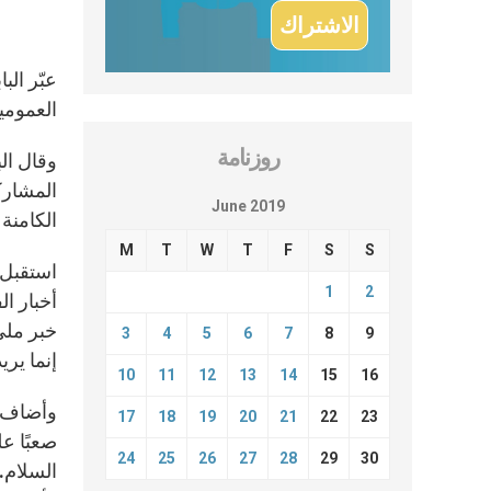
عبّر الب
العمومية 
روزنامة
وقال الب
المشاركة
June 2019
الكامنة 
M
T
W
T
F
S
S
استقبل 
1
2
أخبار ا
خبر مليء
3
4
5
6
7
8
9
إنما ير
10
11
12
13
14
15
16
وأضاف ال
17
18
19
20
21
22
23
صعبًا ع
24
25
26
27
28
29
30
السلام. 