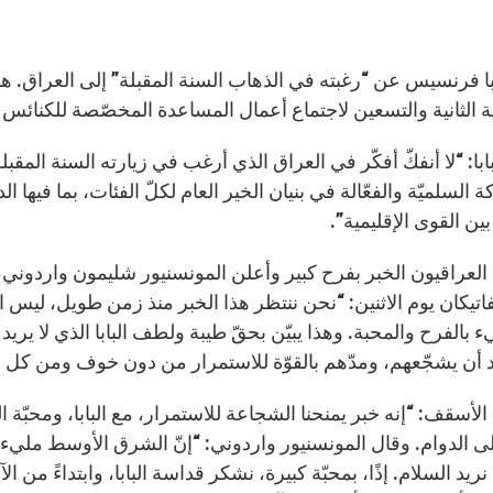
ابا فرنسيس عن “رغبته في الذهاب السنة المقبلة” إلى العراق. هذا
الثانية والتسعين لاجتماع أعمال المساعدة المخصّصة للكنائس الشرقية، يوم
ابا: “لا أنفكّ أفكّر في العراق الذي أرغب في زيارته السنة المقب
 السلميّة والفعّالة في بنيان الخير العام لكلّ الفئات، بما فيها ا
بين القوى الإقليمية”.
العراقيون الخبر بفرح كبير وأعلن المونسنيور شليمون واردوني،
لفاتيكان يوم الاثنين: “نحن ننتظر هذا الخبر منذ زمن طويل، ليس 
 بالفرح والمحبة. وهذا يبيّن بحقّ طيبة ولطف البابا الذي لا يري
يد أن يشجّعهم، ومدّهم بالقوّة للاستمرار من دون خوف ومن كل 
أسقف: “إنه خبر يمنحنا الشجاعة للاستمرار، مع البابا، ومحبّة ال
لى الدوام. وقال المونسنيور واردوني: “إنّ الشرق الأوسط مليء
نريد السلام. إذًا، بمحبّة كبيرة، نشكر قداسة البابا، وابتداءً من