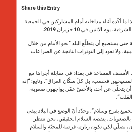
a
s
c
i
a
t
s
e
t
r
Share this Entry
s
e
b
t
e
A
n
o
e
p
g
o
r
 ما أكّده أثناء مداخلته أمام المشاركين في الجمعية
p
e
k
 الاثنين في 10 حزيران 2019.
r
لة حتى يستطيع أن يتطلّع البلد “نحو الأمام من خلال
لدينية، ولا تعود إلى التوترات الناتجة عن الصراعات
 الأسقف المساعد في بغداد في مقابلة أجراها مع
المسيحيين فحسب، بل كلّ سكّان العراق”. وتابع: “إنه
د أن يتخلّى عن أحد، بالأخصّ عمّن يواجهون صعوبة،
القلب”.
جميع بفرح وسلام”. وحدّد أنّ الوضع في البلاد يبقى
 بالصعوبات. ينقصه السلام الحقيقي. نحن ننتظر
 الآن، نصلّي لكي تكون زيارته فرصة للمحبّة والسلام