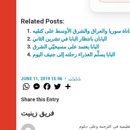
Related Posts:
عاناة سوريا والعراق والشرق الأوسط على كتفَيه
اليابان بانتظار البابا في تشرين الثاني
البابا يعتمد على مسيحيّي الشرق
البابا يسلّم العذراء رحلته إلى جنيف اليوم
باباوات
JUNE 11, 2019 15:06
W
M
F
T
S
h
e
a
w
h
a
s
c
i
a
t
s
e
t
r
Share this Entry
s
e
b
t
e
A
n
o
e
p
g
o
r
فريق زينيت
p
e
k
r
تعليمية في الترجمة وعلى دبلوم