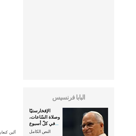
البابا فرنسيس
الإفخارستيّا
وصلاة السّاعات،
في كلّ أسبوع
وكلّ يوم، هما
النص الكامل
ألين كنعا