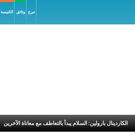
تبرع
وثائق
الكنيسة و
لرسوليّة
الكاردينال بارولين: السلام يبدأ بالتعاطف مع مع