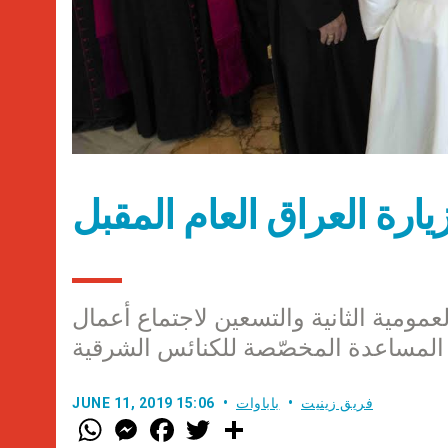
يارة العراق العام المقبل
عمومية الثانية والتسعين لاجتماع أعمال
المساعدة المخصّصة للكنائس الشرقية
فريق زينيت
باباوات
JUNE 11, 2019 15:06
W
M
F
T
S
h
e
a
w
h