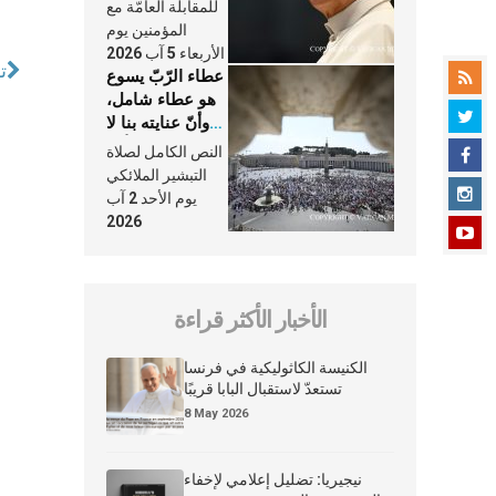
النَّفَس في حياة
للمقابلة العامّة مع
الكنيسة
المؤمنين يوم
الأربعاء 5 آب 2026
ت
عطاء الرّبّ يسوع
هو عطاء شامل،
وأنّ عنايته بنا لا
تغيب عنّا أبدًا
النص الكامل لصلاة
التبشير الملائكي
يوم الأحد 2 آب
2026
الأخبار الأكثر قراءة
الكنيسة الكاثوليكية في فرنسا
تستعدّ لاستقبال البابا قريبًا
8 May 2026
نيجيريا: تضليل إعلامي لإخفاء