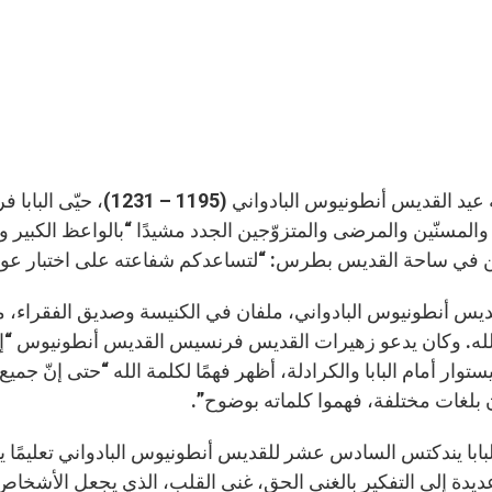
لمناسبة عيد القديس أنطوني
والمسنّين والمرضى والمتزوّجين الجدد مشيدًا “بالواعظ الكبير وقد
في ساحة القديس بطرس: “لتساعدكم شفاعته على اختبار عون ال
ديس أنطونيوس البادواني، ملفان في الكنيسة وصديق الفقراء، 
لله. وكان يدعو زهيرات القديس فرنسيس القديس أنطونيوس “إن
توار أمام البابا والكرادلة، أظهر فهمًا لكلمة الله “حتى إنّ جم
ن بلغات مختلفة، فهموا كلماته بوضوح”.
يدة إلى التفكير بالغنى الحق، غنى القلب، الذي يجعل الأشخاص