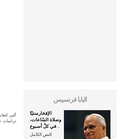
البابا فرنسيس
الإفخارستيّا
ألين كنعا
وصلاة السّاعات،
دراسات علي
في كلّ أسبوع
وكلّ يوم، هما
النص الكامل