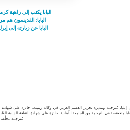
البابا يكتب إلى راهبة كرم
البابا: القديسون هم من
البابا عن زيارته إلى إير
ن إيليا، مُترجمة ومديرة تحرير القسم العربي في وكالة زينيت. حائزة على شهادة 
ا متخصّصة في الترجمة من الجامعة اللّبنانية. حائزة على شهادة الثقافة الدينية العُلي
مُترجمة محلَّفة ل