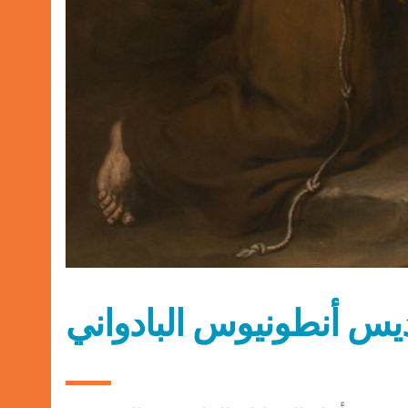
ديس أنطونيوس البادواني