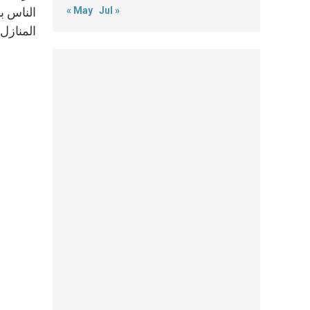
« May
Jul »
الناس ب
المنازل 