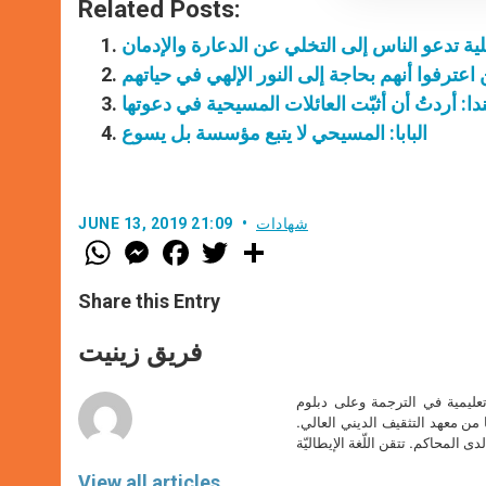
Related Posts:
لية تدعو الناس إلى التخلي عن الدعارة والإدمان
 اعترفوا أنهم بحاجة إلى النور الإلهي في حياتهم
لندا: أردتُ أن أثبّت العائلات المسيحية في دعوتها
البابا: المسيحي لا يتبع مؤسسة بل يسوع
شهادات
JUNE 13, 2019 21:09
W
M
F
T
S
h
e
a
w
h
a
s
c
i
a
t
s
e
t
r
Share this Entry
s
e
b
t
e
A
n
o
e
p
g
o
r
فريق زينيت
p
e
k
r
تعليمية في الترجمة وعلى دبلوم
ا من معهد التثقيف الديني العالي.
دى المحاكم. تتقن اللّغة الإيطاليّة
View all articles