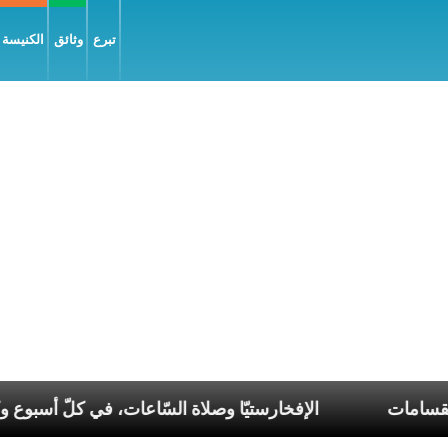
تبرع
وثائق
الكنيسة و
 تناغم في عصر الانقسامات
الإفخارستيّا وصلاة السّاعات