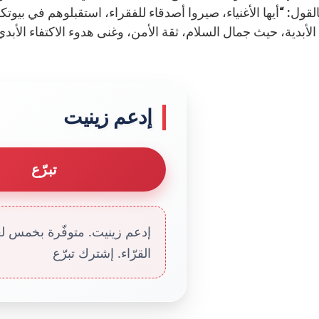
القول: “أيها الأغنياء، صيروا أصدقاء للفقراء، استقبلوهم في بي
الأبدية، حيث جمال السلام، ثقة الأمن، وغنى هدوء الاكتفاء الأبدي
إدعم زينيت
تبرّع
إدعم زينيت. متوفّرة بخمس لغا
القرّاء. إشترك تبرّع