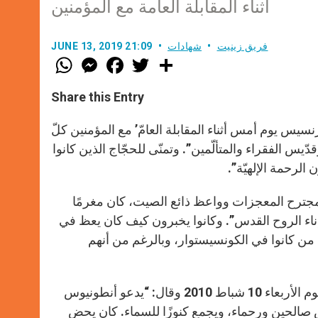
أثناء المقابلة العامة مع المؤمنين
فريق زينيت
شهادات
JUNE 13, 2019 21:09
W
M
F
T
S
h
e
a
w
h
a
s
c
i
a
t
s
e
t
r
Share this Entry
s
e
b
t
e
A
n
o
e
p
g
o
r
وس البادواني (1195 – 1231)، حيّى البابا فرنسيس يوم أمس أثناء المقابلة العامّ’ مع المؤمنين كلّ
p
e
k
ّيس الفقراء والمتألّمين”. وتمنّى للحجّاج الذين كانوا
r
رحمة الإلهيّة”.
مجترح المعجزات وواعظ ذائع الصيت، كان مغرمًا
اء الروح القدس”. وكانوا يخبرون كيف كان يعظ في
يع من كانوا في الكونسيستوار، وبالرغم من أنهم
كرّس البابا يندكتس السادس عشر للقديس أنطونيوس البادواني تعليمًا يوم الأربعاء 10 شباط 2010 وقال: “يدعو أنطونيوس
 صالحين ورحماء، ويجمع كنوزًا للسماء. كان يحض