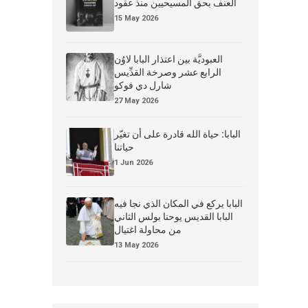
العنف بحق المسيحيين منذ عقود
15 May 2026
العبوديَّة بين اعتذار البابا لاوُن
الرابع عشر وصرخة القدِّيس
شارل دي فوكو
27 May 2026
البابا: حياة الله قادرة على أن تغيّر
حياتنا
1 Jun 2026
البابا يركع في المكان الذي نجا فيه
البابا القديس يوحنا بولس الثاني
من محاولة اغتيال
13 May 2026