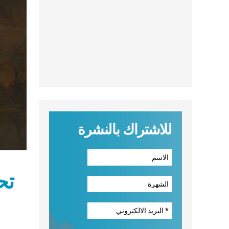
للاشتراك بالنشرة
تح