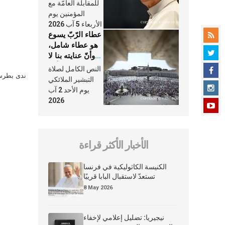
النَّفَس في حياة
للمقابلة العامّة مع
الكنيسة
المؤمنين يوم
الأربعاء 5 آب 2026
عطاء الرّبّ يسوع
هو عطاء شامل،
وأنّ عنايته بنا لا
تغيب عنّا أبدًا
النص الكامل لصلاة
ندى بطرس 
التبشير الملائكي
يوم الأحد 2 آب
2026
الأخبار الأكثر قراءة
الكنيسة الكاثوليكية في فرنسا
تستعدّ لاستقبال البابا قريبًا
8 May 2026
نيجيريا: تضليل إعلامي لإخفاء