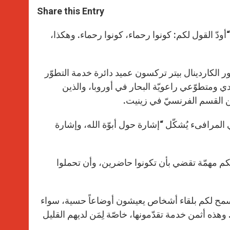
a
s
c
i
a
t
s
e
t
r
Share this Entry
s
e
b
t
e
A
n
o
e
p
g
o
r
أودّ القول لكم: كونوا رحماء، كونوا رحماء. وهكذا،
p
e
k
r
ر الكاردينال بيتر تركسون عميد دائرة خدمة التطوّر
دي ومتطوّعي راعويّة البحار في أوروبا، والذين
من القسم الفرنسيّ في زينيت.
المرافىء يُشكّل “إشارة حول أبوّة الله، وإشارة
ليكم مهمّة تقضي بأن تكونوا حاضرين، وأن تحملوا
وارق تسمح لكم بلقاء أشخاص يعيشون أوضاعاً حسية، سواء
ذه أثمن خدمة تقدّمونها، خاصّة لِمَن لديهم القليل