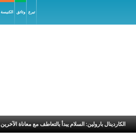
تبرع
وثائق
الكنيسة و
رسوليّة
الكاردينال بارولين: السلام يبدأ بالتعاطف مع مع