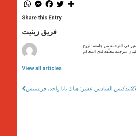
W
M
F
T
S
h
e
a
w
h
a
s
c
i
a
t
s
e
t
r
Share this Entry
s
e
b
t
e
A
n
o
e
p
g
o
r
فريق زينيت
p
e
k
r
ير في الترجمة من جامعة الروح
بنان مترجمة محلّفة لدى المحاكم
View all articles
بندكتس السادس عشر: هناك بابا واحد، فرنسيس