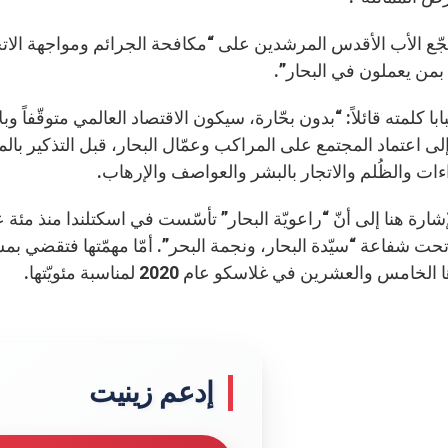
ّع الأب الأقدس المرشدين على “مكافحة الجرائم ومواجهة الاتج
 بمن يعملون في البحار”.
ابا كلمته قائلاً: “بدون بحّارة، سيكون الاقتصاد العالمي متوقّفاً
إلى اعتماد المجتمع على المراكب وعمّال البحار، قبل التذكير بال
اءات والظُلم والاتجار بالبشر والعواصف والإرهاب.
تحت شفاعة “سيّدة البحار، ونجمة البحر”. أمّا مهمّتها فتقضي بمساع
خامس والعشرين في غلاسكو عام 2020 لمناسبة مئويّتها.
إدعم زينيت