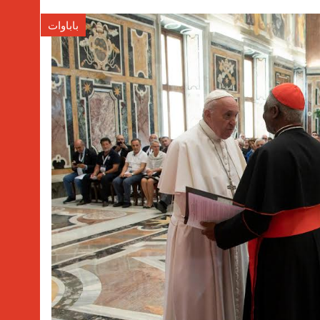
باباوات