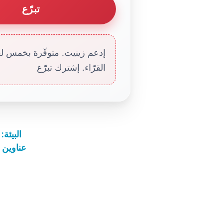
تبرّع
إدعم زينيت. متوفّرة بخمس لغا
القرّاء. إشترك تبرّع
البيئة:
عناوين نشرة الأربع