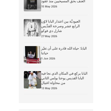
العنف بحق المسيحيين منذ عقود
15 May 2026
العبوديَّة بين اعتذار البابا لاوُن
الرابع عشر وصرخة القدِّيس
شارل دي فوكو
27 May 2026
البابا: حياة الله قادرة على أن تغيّر
حياتنا
1 Jun 2026
البابا يركع في المكان الذي نجا فيه
البابا القديس يوحنا بولس الثاني
من محاولة اغتيال
13 May 2026