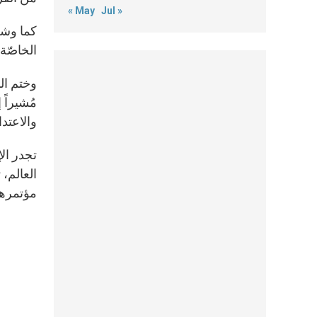
« May
Jul »
كما وشج
الخاصّة
وختم الب
مُشيراً 
والاعتد
العالم، 
مؤتمرها ال