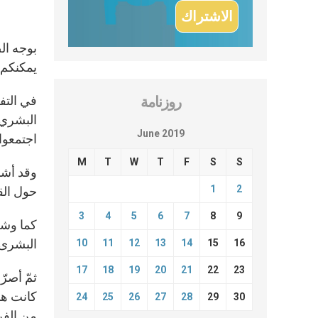
بوجه الص
يمكنكم 
في التف
روزنامة
البشري ا
June 2019
اجتمعوا
M
T
W
T
F
S
S
وقد أشا
1
2
حول الق
3
4
5
6
7
8
9
كما وشجّ
البشرى ا
10
11
12
13
14
15
16
17
18
19
20
21
22
23
ثمّ أصرّ
كانت ها
24
25
26
27
28
29
30
من الفر