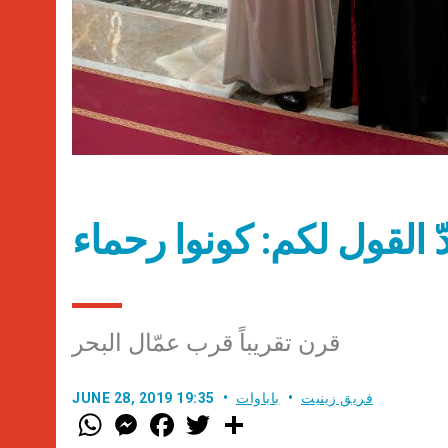
ودّ القول لكم: كونوا رحماء
قرن تقريباً قرب عمّال البحر
فريق زينيت
باباوات
JUNE 28, 2019 19:35
W
M
F
T
S
h
e
a
w
h