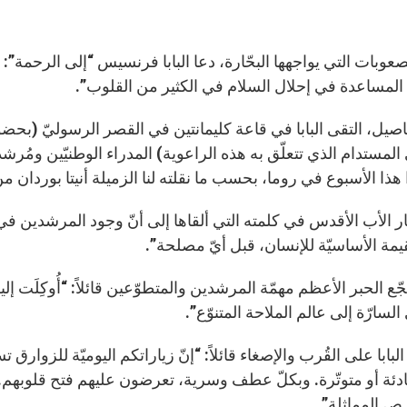
عوبات التي يواجهها البحّارة، دعا البابا فرنسيس “إلى الرحمة”: “
المساعدة في إحلال السلام في الكثير من القلوب”.
اصيل، التقى البابا في قاعة كليمانتين في القصر الرسوليّ (بحضو
لمستدام الذي تتعلّق به هذه الراعوية) المدراء الوطنيّين ومُرش
 هذا الأسبوع في روما، بحسب ما نقلته لنا الزميلة أنيتا بوردان 
ر الأب الأقدس في كلمته التي ألقاها إلى أنّ وجود المرشدين في 
يمة الأساسيّة للإنسان، قبل أيّ مصلحة”.
ع الحبر الأعظم مهمّة المرشدين والمتطوّعين قائلاً: “أُوكِلَت إ
لسارّة إلى عالم الملاحة المتنوّع”.
 البابا على القُرب والإصغاء قائلاً: “إنّ زياراتكم اليوميّة للز
دئة أو متوتّرة. وبكلّ عطف وسرية، تعرضون عليهم فتح قلوبهم. وه
ص المماثلة”.