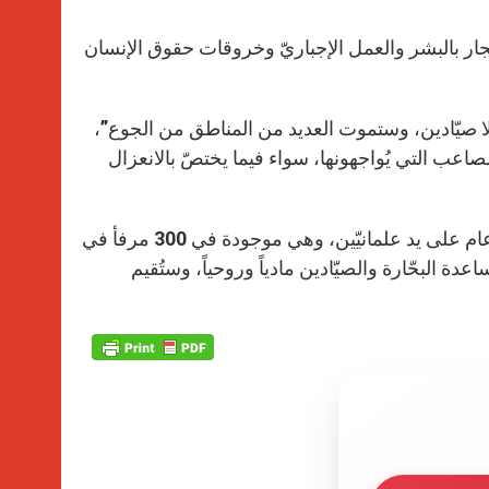
ار بالبشر والعمل الإجباريّ وخروقات حقوق الإنسان
 وبلا صيّادين، وستموت العديد من المناطق من الجوع”،
مصاعب التي يُواجهونها، سواء فيما يختصّ بالانعزال
تجدر الإشارة هنا إلى أنّ “راعويّة البحار” تأسّست في اسكتلندا منذ مئة عام على يد علمانيّين، وهي موجودة في 300 مرفأ في
دة البحّارة والصيّادين مادياً وروحياً، وستُقيم