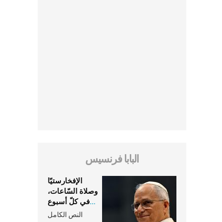
البابا فرنسيس
الإفخارستيّا
وصلاة السّاعات،
في كلّ أسبوع
وكلّ يوم، هما
النص الكامل