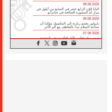
08.08.2026
البابا لاوُن الرابع عشر في السابع من أيلول في
مزار أم المشورة الصالحة في جناتزانو
08.08.2026
بارولين يختتم زيارته إلى المكسيك مؤكدا أن
صناعة السلام تبدأ بالتعاطف مع ألم الآخر
07.08.2026
صدور بيان ختامي لأول لقاء مسيحي كونفوشي
بمشاركة الدائرة الفاتيكانية للحوار بين الأديان
07.08.2026
الكاردينال ستورلا: زيارة البابا لاوُن الرابع عشر
ستكون بشرى سارة للأوروغواي بأكملها
07.08.2026
الفاتيكان يعلن برنامج الزيارة الرسولية للبابا لاوُن
الرابع عشر إلى فرنسا
07.08.2026
في الذكرى الـ ٨١ لحادثة هيروشيما الكنيسة في
اليابان تنظم ١٠ أيام للصلاة على نية السلام
07.08.2026
الكنيسة في الأوروغواي: زيارة البابا ستعزز
الإيمان والرجاء
06.08.2026
الاجتماع الشهري للمطارنة الموارنة