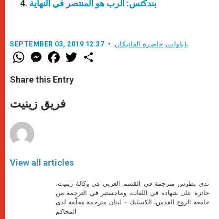
بندكتس: الرب هو المنتصر في النهاية
باباوات
,
حاضرة الفاتيكان
SEPTEMBER 03, 2019 12:37
W
M
F
T
S
h
e
a
w
h
a
s
c
i
a
t
s
e
t
r
Share this Entry
s
e
b
t
e
A
n
o
e
p
g
o
r
فريق زينيت
p
e
k
r
View all articles
ندى بطرس مترجمة في القسم العربي في وكالة زينيت،
حائزة على شهادة في اللغات، وماجستير في الترجمة من
جامعة الروح القدس، الكسليك - لبنان مترجمة محلّفة لدى
المحاكم