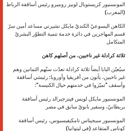
المونسنيور كريستوبال لوبيز روميرو رئيس أساقفة الرباط
(المغرب)
الكاهن اليسوعيّ الكنديّ مايكل تشيرني مساعد أمين سرّ
قسم المهاجرين في دائرة خدمة تنمية التطوّر البشريّ
المتكامل
ثلاثة كرادلة غير ناخبين، من أصلهم كاهن
سيُعيّن البابا أيضاً ثلاثة كرادلة تعدّت سنّهم الثمانين وهم
غير ناخبين، يأتون من أفريقيا وأوروبا: رئيسَي أساقفة
وأسقف “تميّزوا في خدمتهم حيال الكنيسة”:
المونسنيور مايكل لويس فيتزجيرالد رئيس أساقفة
بريطانيّ، وسفير بابويّ سابق في مصر
المونسنيور سيجيتاس تامكيفيسيوس، رئيس أساقفة
كوناس المتقاعد (في ليتوانيا)