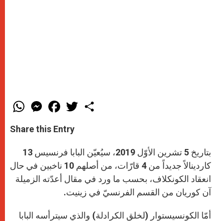
W
M
F
T
S
h
e
a
w
h
a
s
c
i
a
t
s
e
t
r
Share this Entry
s
e
b
t
e
A
n
o
e
p
g
o
r
بتاريخ 5 تشرين الأوّل 2019، سيُعيّن البابا فرنسيس 13
p
e
k
r
كاردينالاً جديداً من 4 قارّات، من أصلهم 10 ناخبين في حال
انعقاد الكونكلاف، بحسب ما ورد في مقال أعدّته الزميلة
آن كوريان من القسم الفرنسيّ في زينيت.
أمّا الكونسيستوار (لخلق الكرادلة) والذي سيترأسه البابا