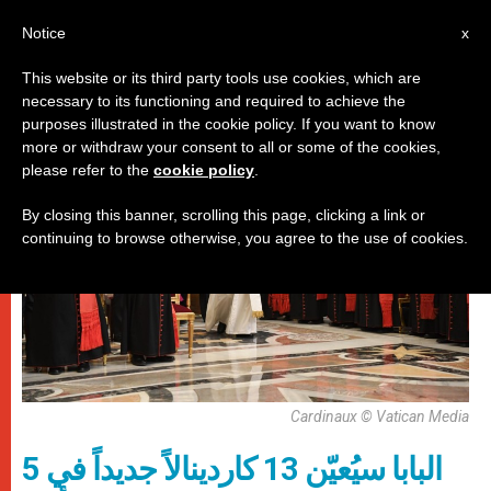
AR
Notice
x
This website or its third party tools use cookies, which are
necessary to its functioning and required to achieve the
,
باباوات
حاضرة الفاتيكان
purposes illustrated in the cookie policy. If you want to know
more or withdraw your consent to all or some of the cookies,
please refer to the
cookie policy
.
By closing this banner, scrolling this page, clicking a link or
continuing to browse otherwise, you agree to the use of cookies.
Cardinaux © Vatican Media
البابا سيُعيّن 13 كاردينالاً جديداً في 5