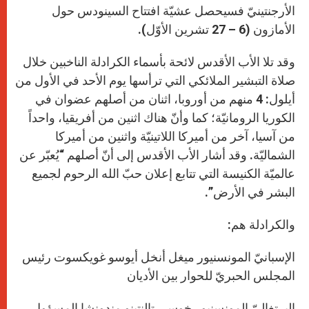
الأرجنتينيّ فسيحصل عشيّة افتتاح السينودس حول
الأمازون (6 – 27 تشرين الأوّل).
وقد تلا الأب الأقدس لائحة بأسماء الكرادلة الناخبين خلال
صلاة التبشير الملائكي التي ترأسها يوم الأحد في الأول من
أيلول: 4 منهم من أوروبا، اثنان من أصلهم عضوان في
الكوريا الرومانيّة؛ كما وأنّ هناك اثنين من أفريقيا، واحداً
من آسيا، آخر من أميركا اللاتينيّة واثنين من أميركا
الشماليّة. وقد أشار الأب الأقدس إلى أنّ أصلهم “يُعبّر عن
عالميّة الكنيسة التي تتابع إعلان حبّ الله الرحوم لجميع
البشر في الأرض”.
والكرادلة هم:
الإسبانيّ المونسنيور ميغل أنخل أيوسو غويكسوت رئيس
المجلس الحبريّ للحوار بين الأديان
البرتغاليّ المونسنيور خوسي تالنتينو مندونشا المسؤول