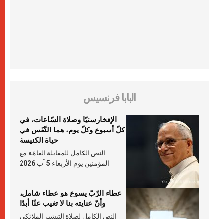
البابا فرنسيس
الإفخارستيّا وصلاة السّاعات، في
كلّ أسبوع وكلّ يوم، هما النَّفَس في
حياة الكنيسة
النص الكامل للمقابلة العامّة مع
المؤمنين يوم الأربعاء 5 آب 2026
عطاء الرّبّ يسوع هو عطاء شامل،
وأنّ عنايته بنا لا تغيب عنّا أبدًا
النص الكامل لصلاة التبشير الملائكي