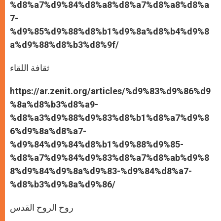
%d8%a7%d9%84%d8%a8%d8%a7%d8%a8%d8%a
7-
%d9%85%d9%88%d8%b1%d9%8a%d8%b4%d9%8
a%d9%88%d8%b3%d8%9f/
ثقافة اللقاء
https://ar.zenit.org/articles/%d9%83%d9%86%d9
%8a%d8%b3%d8%a9-
%d8%a3%d9%88%d9%83%d8%b1%d8%a7%d9%8
6%d9%8a%d8%a7-
%d9%84%d9%84%d8%b1%d9%88%d9%85-
%d8%a7%d9%84%d9%83%d8%a7%d8%ab%d9%8
8%d9%84%d9%8a%d9%83-%d9%84%d8%a7-
%d8%b3%d9%8a%d9%86/
روح الروح القدس