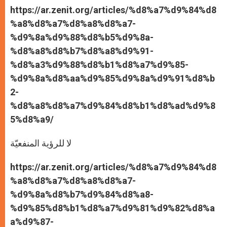
https://ar.zenit.org/articles/%d8%a7%d9%84%d8
%a8%d8%a7%d8%a8%d8%a7-
%d9%8a%d9%88%d8%b5%d9%8a-
%d8%a8%d8%b7%d8%a8%d9%91-
%d8%a3%d9%88%d8%b1%d8%a7%d9%85-
%d9%8a%d8%aa%d9%85%d9%8a%d9%91%d8%b
2-
%d8%a8%d8%a7%d9%84%d8%b1%d8%ad%d9%8
5%d8%a9/
لا للرؤية المنفعيّة
https://ar.zenit.org/articles/%d8%a7%d9%84%d8
%a8%d8%a7%d8%a8%d8%a7-
%d9%8a%d8%b7%d9%84%d8%a8-
%d9%85%d8%b1%d8%a7%d9%81%d9%82%d8%a
a%d9%87-