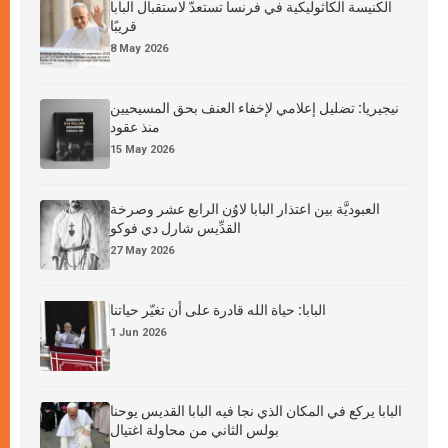
الكنيسة الكاثوليكية في فرنسا تستعدّ لاستقبال البابا
قريبًا
8 May 2026
نيجيريا: تضليل إعلامي لإخفاء العنف بحق المسيحيين
منذ عقود
15 May 2026
العبوديَّة بين اعتذار البابا لاوُن الرابع عشر وصرخة
القدِّيس شارل دي فوكو
27 May 2026
البابا: حياة الله قادرة على أن تغيّر حياتنا
1 Jun 2026
البابا يركع في المكان الذي نجا فيه البابا القديس يوحنا
بولس الثاني من محاولة اغتيال