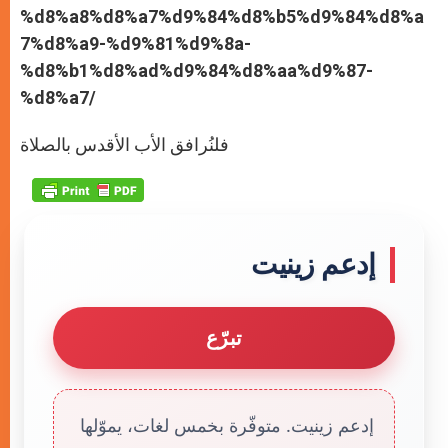
%d8%a8%d8%a7%d9%84%d8%b5%d9%84%d8%a
7%d8%a9-%d9%81%d9%8a-
%d8%b1%d8%ad%d9%84%d8%aa%d9%87-
%d8%a7/
فلنُرافق الأب الأقدس بالصلاة
إدعم زينيت
تبرّع
إدعم زينيت. متوفّرة بخمس لغات، يموّلها