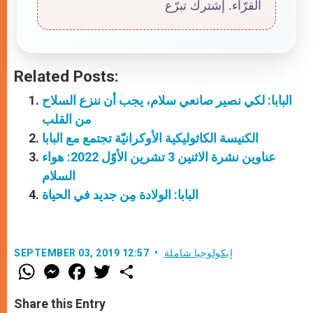
القرّاء. إشترك تبرّع
Related Posts:
البابا: لكي نصير صانعي سلام، يجب أن ننزع السلاح
من القلب
الكنيسة الكاثوليكية الأوكرانيّة تجتمع مع البابا
عناوين نشرة الاثنين 3 تشرين الأوّل 2022: هواء
السلام
البابا: الولادة مِن جديد في الحياة
إيكولوجيا شاملة
SEPTEMBER 03, 2019 12:57
W
M
F
T
S
h
e
a
w
h
a
s
c
i
a
t
s
e
t
r
Share this Entry
s
e
b
t
e