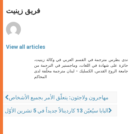
A
n
o
e
p
g
o
r
فريق زينيت
p
e
k
r
View all articles
ندى بطرس مترجمة في القسم العربي في وكالة زينيت،
حائزة على شهادة في اللغات، وماجستير في الترجمة من
جامعة الروح القدس، الكسليك - لبنان مترجمة محلّفة لدى
المحاكم
مهاجرون ولاجئون: يتعلّق الأمر بجميع الأشخاص
البابا سيُعيّن 13 كاردينالاً جديداً في 5 تشرين الأوّل