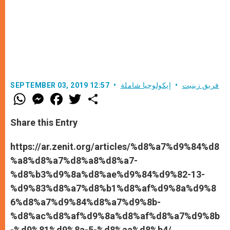
فريق زينيت
إيكولوجيا شاملة
SEPTEMBER 03, 2019 12:57
W
M
F
T
S
h
e
a
w
h
a
s
c
i
a
t
s
e
t
r
Share this Entry
s
e
b
t
e
A
n
o
e
p
g
o
r
https://ar.zenit.org/articles/%d8%a7%d9%84%d8
p
e
k
%a8%d8%a7%d8%a8%d8%a7-
r
%d8%b3%d9%8a%d8%ae%d9%84%d9%82-13-
%d9%83%d8%a7%d8%b1%d8%af%d9%8a%d9%8
6%d8%a7%d9%84%d8%a7%d9%8b-
%d8%ac%d8%af%d9%8a%d8%af%d8%a7%d9%8b
-%d9%81%d9%8a-5-%d8%aa%d8%b4/