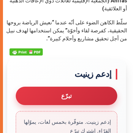
Anffas (الجمعية الإقليمية لعائلات ذوي الإعاقات الذهنية
أو العلائقية)
سلّط الكاهن الضوء على أنّه عندما “نعيش الرياضة بروحها
الحقيقية، كفرصة لقاء وأخوّة” يمكن استخدامها لهدف نبيل
من أجل تحقيق مشاريع وأحلام كبيرة”.
إدعم زينيت
تبرّع
إدعم زينيت. متوفّرة بخمس لغات، يموّلها
القرّاء. إشترك تبرّع