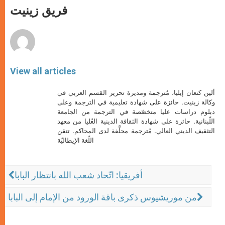
p
g
o
r
فريق زينيت
p
e
k
r
View all articles
ألين كنعان إيليا، مُترجمة ومديرة تحرير القسم العربي في
وكالة زينيت. حائزة على شهادة تعليمية في الترجمة وعلى
دبلوم دراسات عليا متخصّصة في الترجمة من الجامعة
اللّبنانية. حائزة على شهادة الثقافة الدينية العُليا من معهد
التثقيف الديني العالي. مُترجمة محلَّفة لدى المحاكم. تتقن
اللّغة الإيطاليّة
أفريقيا: اتّحاد شعب الله بانتظار البابا
من موريشيوس ذكرى باقة الورود من الإمام إلى البابا