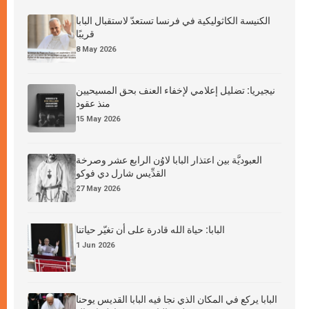
الكنيسة الكاثوليكية في فرنسا تستعدّ لاستقبال البابا
قريبًا
8 May 2026
نيجيريا: تضليل إعلامي لإخفاء العنف بحق المسيحيين
منذ عقود
15 May 2026
العبوديَّة بين اعتذار البابا لاوُن الرابع عشر وصرخة
القدِّيس شارل دي فوكو
27 May 2026
البابا: حياة الله قادرة على أن تغيّر حياتنا
1 Jun 2026
البابا يركع في المكان الذي نجا فيه البابا القديس يوحنا