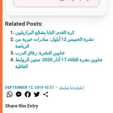
Related Posts:
كرة القدم: البابا يشجّع البرازيليين
نشرة الخميس 12 أيلول: مبادرات خيرية من
الرياضة
عناوين النشرة: رفاق الدرب
عناوين نشرة الثلاثاء 17 آذار 2020: تمتين الروابط
العائلية
إيكولوجيا شاملة
SEPTEMBER 12, 2019 10:31
W
M
F
T
S
h
e
a
w
h
a
s
c
i
a
t
s
e
t
r
Share this Entry
s
e
b
t
e
A
n
o
e