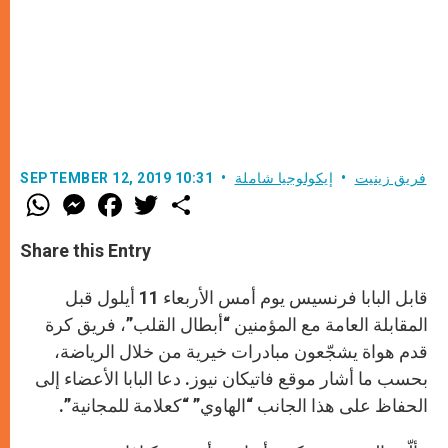
فريق زينيت
إيكولوجيا شاملة
SEPTEMBER 12, 2019 10:31
W
M
F
T
S
h
e
a
w
h
a
s
c
i
a
t
s
e
t
r
Share this Entry
s
e
b
t
e
A
n
o
e
p
g
o
r
قابل البابا فرنسيس يوم أمس الأربعاء 11 أيلول قبل
p
e
k
r
المقابلة العامة مع المؤمنين “أبطال القلب”، فريق كرة
قدم هواة يشجّعون مبادرات خيرية من خلال الرياضة،
بحسب ما أشار موقع فاتيكان نيوز. دعا البابا الأعضاء إلى
الحفاظ على هذا الجانب “الهاوي” “كعلامة للمجانية”.