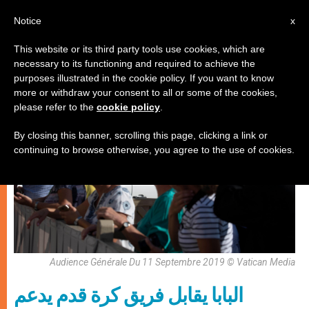
AR
Notice
x
This website or its third party tools use cookies, which are
necessary to its functioning and required to achieve the
إيكولوجيا شاملة
purposes illustrated in the cookie policy. If you want to know
more or withdraw your consent to all or some of the cookies,
please refer to the
cookie policy
.
By closing this banner, scrolling this page, clicking a link or
continuing to browse otherwise, you agree to the use of cookies.
Audience Générale Du 11 Septembre 2019 © Vatican Media
البابا يقابل فريق كرة قدم يدعم