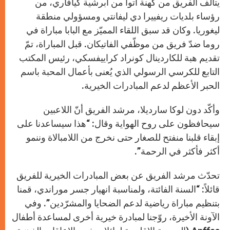
يتألّف الفريق من كهنة أتوا من أبرشية كيافاري، من
رؤساء بلديات ريفييرا دي ليفانتي ومسؤولي منطقة
ليغوريا. وكان قد سبق اللقاء المميّز مع البابا مباراة في
روما ضدّ فريق من موظّفي الفاتيكان. قبل المباراة، تمّ
تقديم هبة للكاردينال كونراد كراييفسكي، رئيس المكتب
التابع للكرسي الرسولي الذي يُعنى بأعمال المحبة باسم
الحبر الأعظم لدعم المبادرات الخيرية.
وأكّد دون لوكا سارديلا، مرشد الفريق أنّ اللاعبين
سيحافظون على روح الهواية وقال: “هذا سيساعدنا على
إبقاء قلبنا منفتح للصغار حتى نخرج من اللامبالاة وننمو
أكثر فأكثر في الرحمة”.
تحدّث مرشد الفريق عن بعض المبادرات الخيرية للفريق
قائلاً: “السنة الفائتة، ولمناسبة انهيار جسر موراندي، قمنا
بتنظيم مباراة رياضية لدعم الضحايا والمشرّدين”. وفي
الآونة الأخيرة، روّجنا لمبادرة خيرية أخرى لمساعدة أطفال