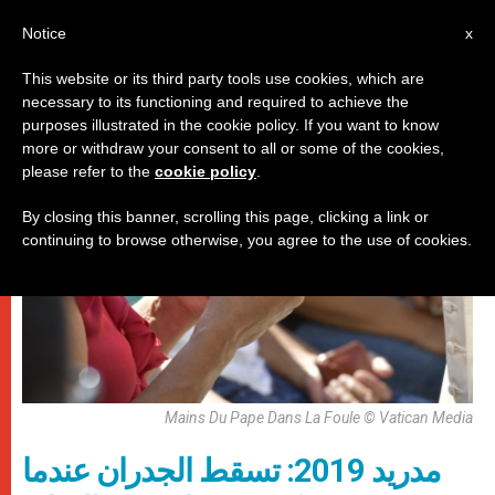
AR
Notice
x
This website or its third party tools use cookies, which are
necessary to its functioning and required to achieve the
باباوات
purposes illustrated in the cookie policy. If you want to know
more or withdraw your consent to all or some of the cookies,
please refer to the
cookie policy
.
By closing this banner, scrolling this page, clicking a link or
continuing to browse otherwise, you agree to the use of cookies.
Mains Du Pape Dans La Foule © Vatican Media
مدريد 2019: تسقط الجدران عندما