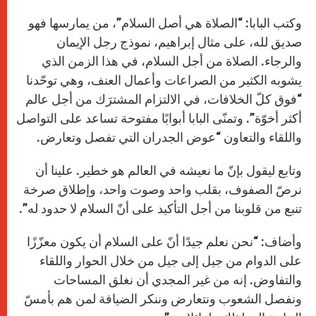
وكتب البابا: “الصلاة هي أصل السلام”، من يمارسها فهو
صديق لله، على مثال إبراهيم، نموذج رجل الإيمان
والرجاء. الصلاة من أجل السلام، في هذا الزمن الذي
يشوبه الكثير من الصراعات وأعمال العنف، وهي توحّدنا
“فوق كلّ الخلافات، في الالتزام المشترَك من أجل عالم
أكثر أخوّة”. وتمنّى البابا أبوابًا مفتوحة تساعد على التواصل
واللقاء والتعاون “عوض الجدران التي تفصل وتعارض.
وتابع ليقول بإنّ ما نعيشه في العالم هو خطير. علينا أن
نرصّ الصفوف، بقلب واحد وصوت واحد، وإطلاق صرخة
تنبع من قلوبنا من أجل التأكيد على أنّ السلام لا حدود له”.
وأضاف: “نحن نعلم جيدًا أنّ على السلام أن يكون معزّزًا
على الدوام من جيل إلى جيل من خلال الحوار واللقاء
والتفاوض. إنه من غير المجدي أن نغلق المساحات
ونفصل الشعوب ونتعارض وننكر الضيافة لمن هم بأمسّ