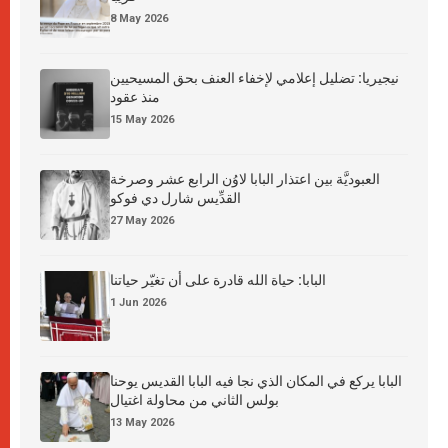
8 May 2026
نيجيريا: تضليل إعلامي لإخفاء العنف بحق المسيحيين
منذ عقود
15 May 2026
العبوديَّة بين اعتذار البابا لاوُن الرابع عشر وصرخة
القدِّيس شارل دي فوكو
27 May 2026
البابا: حياة الله قادرة على أن تغيّر حياتنا
1 Jun 2026
البابا يركع في المكان الذي نجا فيه البابا القديس يوحنا
بولس الثاني من محاولة اغتيال
13 May 2026