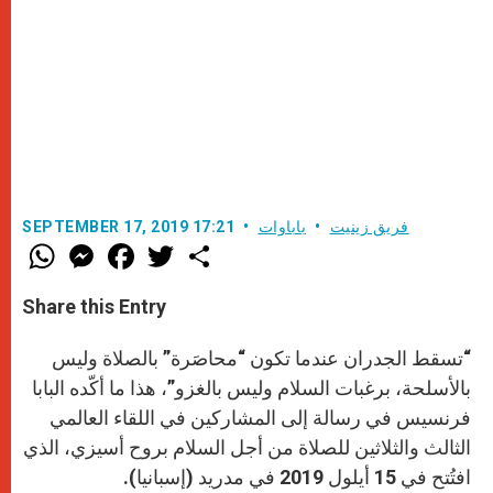
فريق زينيت
باباوات
SEPTEMBER 17, 2019 17:21
W
M
F
T
S
h
e
a
w
h
a
s
c
i
a
t
s
e
t
r
Share this Entry
s
e
b
t
e
A
n
o
e
p
g
o
r
“تسقط الجدران عندما تكون “محاصَرة” بالصلاة وليس
p
e
k
r
بالأسلحة، برغبات السلام وليس بالغزو”، هذا ما أكّده البابا
فرنسيس في رسالة إلى المشاركين في اللقاء العالمي
الثالث والثلاثين للصلاة من أجل السلام بروح أسيزي، الذي
افتُتح في 15 أيلول 2019 في مدريد (إسبانيا).