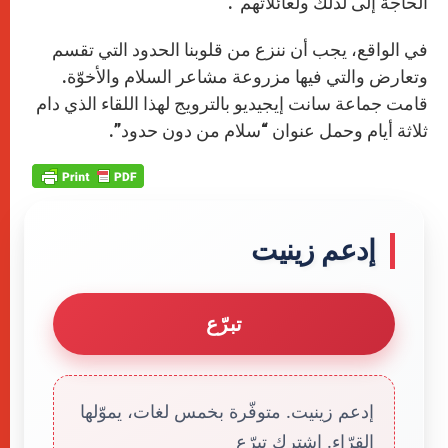
الحاجة إلى لذلك ولعائلاتهم”.
في الواقع، يجب أن ننزع من قلوبنا الحدود التي تقسم
وتعارض والتي فيها مزروعة مشاعر السلام والأخوّة.
قامت جماعة سانت إيجيديو بالترويج لهذا اللقاء الذي دام
ثلاثة أيام وحمل عنوان “سلام من دون حدود”.
إدعم زينيت
تبرّع
إدعم زينيت. متوفّرة بخمس لغات، يموّلها
القرّاء. إشترك تبرّع