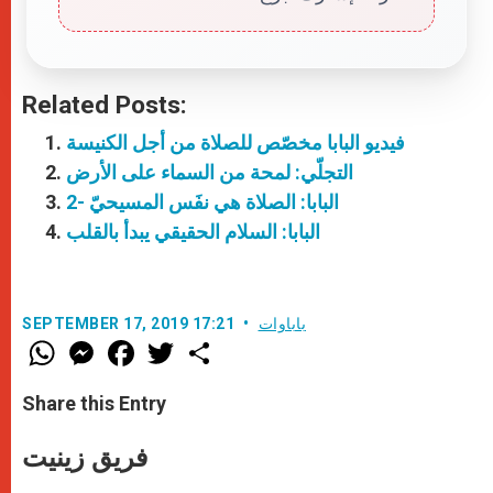
Related Posts:
فيديو البابا مخصّص للصلاة من أجل الكنيسة
التجلّي: لمحة من السماء على الأرض
البابا: الصلاة هي نفَس المسيحيّ -2
البابا: السلام الحقيقي يبدأ بالقلب
باباوات
SEPTEMBER 17, 2019 17:21
W
M
F
T
S
h
e
a
w
h
a
s
c
i
a
t
s
e
t
r
Share this Entry
s
e
b
t
e
A
n
o
e
p
g
o
r
فريق زينيت
p
e
k
r