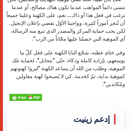
ننسى دائماً المواهب عندما تكون هناك مصالح، أو عندما
نرغب في فعل هذا أو ذاك… نعم، على الكهنة وعلينا جميعاً
أن نُنجز أموراً كثيرة، وواجبنا الأوّل يقضي بإعلان الإنجيل.
لكن يجب حماية المركز والمصدر الذي تنبع منه الرسالة،
أي الموهبة التي حصلنا عليها مجّاناً من الرب”.
وفي ختام عظته، شجّع البابا الكهنة على فعل كلّ ما
بوسعهم، بإرادة كاملة وذكاء، حتّى “بتحايل”، لحماية تلك
الموهبة. وطلب من الله أن يساعد الكهنة “ليروا كهنوتهم
كموهبة بداية، ثمّ كخدمة، كي لا يُصبحوا كهنة مقاولين
ومُكايدين”.
إدعم زينيت