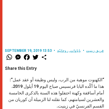
فريق زينيت
باباوات
,
روحانيّة
SEPTEMBER 19, 2019 13:53
W
M
F
T
S
h
e
a
w
h
a
s
c
i
a
t
s
e
t
r
Share this Entry
s
e
b
t
e
A
n
o
e
p
g
o
r
“الكهنوت موهبة من الرب، وليس وظيفة أو عقد عمل”:
p
e
k
r
هذا ما أكّده البابا فرنسيس صباح اليوم 19 أيلول 2019،
أمام أساقفة وكهنة احتفلوا هذه السنة بالذكرى الخامسة
والعشرين لسيامتهم، كما نقلته لنا الزميلة آن كوريان من
القسم الفرنسيّ في زينيت.