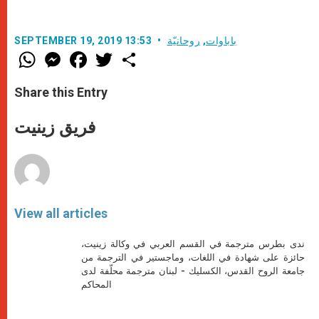
باباوات
,
روحانيّة
SEPTEMBER 19, 2019 13:53
W
M
F
T
S
h
e
a
w
h
a
s
c
i
a
t
s
e
t
r
Share this Entry
s
e
b
t
e
A
n
o
e
p
g
o
r
فريق زينيت
p
e
k
r
View all articles
ندى بطرس مترجمة في القسم العربي في وكالة زينيت،
حائزة على شهادة في اللغات، وماجستير في الترجمة من
جامعة الروح القدس، الكسليك - لبنان مترجمة محلّفة لدى
المحاكم