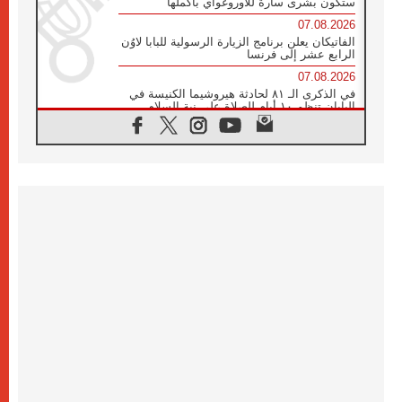
ستكون بشرى سارة للأوروغواي بأكملها
07.08.2026
الفاتيكان يعلن برنامج الزيارة الرسولية للبابا لاوُن
الرابع عشر إلى فرنسا
07.08.2026
في الذكرى الـ ٨١ لحادثة هيروشيما الكنيسة في
اليابان تنظم ١٠ أيام للصلاة على نية السلام
07.08.2026
الكنيسة في الأوروغواي: زيارة البابا ستعزز
الإيمان والرجاء
06.08.2026
الاجتماع الشهري للمطارنة الموارنة
06.08.2026
الكاردينال روسي: زيارة البابا لاوُن إلى الأرجنتين
هي تكريم للبابا فرنسيس
06.08.2026
زيارة البابا إلى البيرو ستكون زمن نعمة ومصالحة
ورجاء
06.08.2026
الكاردينال بارولين في المكسيك: علينا أن نكون
حاضرين إلى جانب المهمشين والمهاجرين
والأجانب
06.08.2026