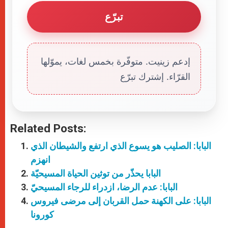
تبرّع
إدعم زينيت. متوفّرة بخمس لغات، يموّلها
القرّاء. إشترك تبرّع
Related Posts:
البابا: الصليب هو يسوع الذي ارتفع والشيطان الذي
انهزم
البابا يحذّر من توثين الحياة المسيحيّة
البابا: عدم الرضا، ازدراء للرجاء المسيحيّ
البابا: على الكهنة حمل القربان إلى مرضى فيروس
كورونا