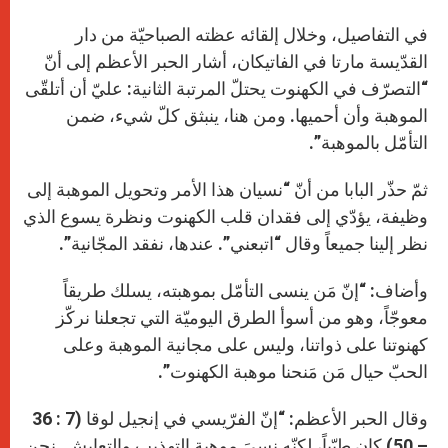
في التفاصيل، وخلال إلقائه عظته الصباحيّة من دار
القدّيسة مارتا في الفاتيكان، أشار الحبر الأعظم إلى أنّ
“التصرّف في الكهنوت يحتلّ المرتبة الثانية: عليّ أن أتلقّى
الموهبة وأن أحميها. ومن هنا، ينبثق كلّ شيء، ضمن
التأمّل بالموهبة”.
ثمّ حذّر البابا من أنّ “نسيان هذا الأمر وتحويل الموهبة إلى
وظيفة، يؤدّي إلى فقدان قلب الكهنوت ونظرة يسوع الذي
نظر إلينا جميعاً وقال “اتبعني”. عندها، نفقد المجّانية”.
وأضاف: “إنّ مَن ينسى التأمّل بموهبته، يسلك طريقاً
معوجّاً، وهو من أسوأ الطرق اليوميّة التي تجعلنا نركّز
كهنوتنا على ذواتنا، وليس على مجانية الموهبة وعلى
الحبّ حيال مَن مَنحنا موهبة الكهنوت”.
وقال الحبر الأعظم: “إنّ الفرّيسي في إنجيل لوقا (7 : 36
– 50) كان طيّباً، لكنّه نسيَ موهبة التهذيب والتعايش. نحن