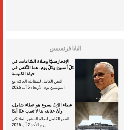
البابا فرنسيس
الإفخارستيّا وصلاة السّاعات، في
كلّ أسبوع وكلّ يوم، هما النَّفَس في
حياة الكنيسة
النص الكامل للمقابلة العامّة مع
المؤمنين يوم الأربعاء 5 آب 2026
عطاء الرّبّ يسوع هو عطاء شامل،
وأنّ عنايته بنا لا تغيب عنّا أبدًا
النص الكامل لصلاة التبشير الملائكي
يوم الأحد 2 آب 2026