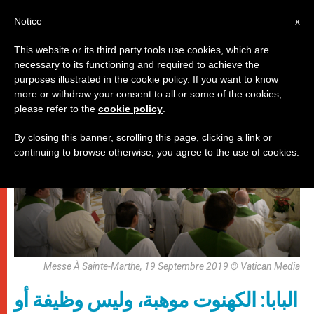
AR
Notice
x
This website or its third party tools use cookies, which are
necessary to its functioning and required to achieve the
,
باباوات
روحانيّة
purposes illustrated in the cookie policy. If you want to know
more or withdraw your consent to all or some of the cookies,
please refer to the
cookie policy
.
By closing this banner, scrolling this page, clicking a link or
continuing to browse otherwise, you agree to the use of cookies.
Messe À Sainte-Marthe, 19 Septembre 2019 © Vatican Media
البابا: الكهنوت موهبة، وليس وظيفة أو