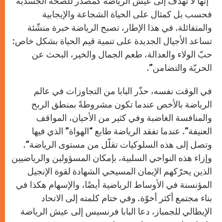
“إنها لا تهدف إلى عيش الرياضة كمصدر للصحة الجسدية
فحسب بل كمثال على الحياة الشجاعة والإيجابية
والمتفائلة. في هذا الإطار، تصبح الرياضة خبرة منشّئة
تساعد الأجيال الجديدة على تنمية قيم الحياة بشكل خاص:
حبّ الولاء والعدالة، طعم الجمال والخير، البحث عن
الحريّة والتضامن”.
في الوقت نفسه، حذّر البابا من التجاوزات في عالم
الرياضة بالأخص عندما تكون مشروطةً بمنطق الربح
والمنافسة الغاضبة وفي كثير من الأحيان، المواقف
العنيفة”. عندما تفقد الرياضة طابع “الهواة” الذي فيها
وتصل إلى هذه السلوكيات تقلّل من مستوى الرياضة”.
وإزاء هذه النواحي السلبية، بإمكان المسؤولين والرياضيين
الذين يحرّكهم الإيمان المسيحي الشهادة لقوة الإنجيل
المؤنسنة في الأوساط الرياضية أيضًا، والإسهام هكذا في
بناء مجتمع أكثر أخوّة. وفي ختام كلمته إلى الاتحاد
الإيطالي للجمباز، دعا البابا فرنسيس إلى عيش الرياضة