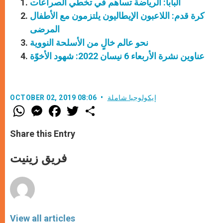
البابا: الرياضة تساهم في تخطّي الصراعات
كرة قدم: اللاعبون الإيطاليون يلتزمون مع الأطفال
المرضى
نحو عالم خالٍ من الأسلحة النووية
عناوين نشرة الأربعاء 6 نيسان 2022: شهود الأخوّة
إيكولوجيا شاملة
OCTOBER 02, 2019 08:06
W
M
F
T
S
h
e
a
w
h
a
s
c
i
a
t
s
e
t
r
Share this Entry
s
e
b
t
e
A
n
o
e
p
g
o
r
فريق زينيت
p
e
k
r
View all articles