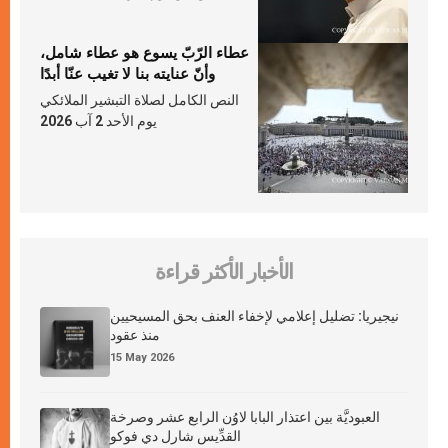
عطاء الرّبّ يسوع هو عطاء شامل،
وأنّ عنايته بنا لا تغيب عنّا أبدًا
النص الكامل لصلاة التبشير الملائكي
يوم الأحد 2 آب 2026
الأخبار الأكثر قراءة
نيجيريا: تضليل إعلامي لإخفاء العنف بحق المسيحيين
منذ عقود
15 May 2026
العبوديَّة بين اعتذار البابا لاوُن الرابع عشر وصرخة
القدِّيس شارل دي فوكو