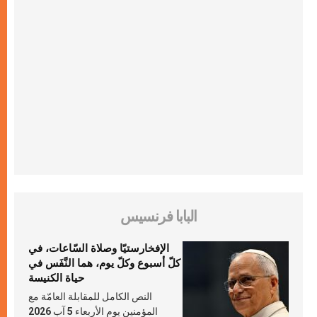
البابا فرنسيس
الإفخارستيّا وصلاة السّاعات، في
كلّ أسبوع وكلّ يوم، هما النَّفَس في
حياة الكنيسة
النص الكامل للمقابلة العامّة مع
المؤمنين يوم الأربعاء 5 آب 2026