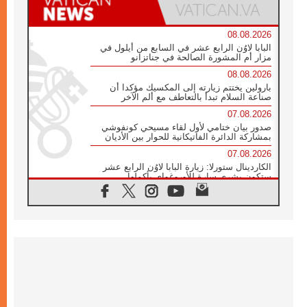
08.08.2026
البابا لاوُن الرابع عشر في السابع من أيلول في
مزار أم المشورة الصالحة في جناتزانو
08.08.2026
بارولين يختتم زيارته إلى المكسيك مؤكدا أن
صناعة السلام تبدأ بالتعاطف مع ألم الآخر
07.08.2026
صدور بيان ختامي لأول لقاء مسيحي كونفوشي
بمشاركة الدائرة الفاتيكانية للحوار بين الأديان
07.08.2026
الكاردينال ستورلا: زيارة البابا لاوُن الرابع عشر
ستكون بشرى سارة للأوروغواي بأكملها
07.08.2026
الفاتيكان يعلن برنامج الزيارة الرسولية للبابا لاوُن
الرابع عشر إلى فرنسا
07.08.2026
في الذكرى الـ ٨١ لحادثة هيروشيما الكنيسة في
اليابان تنظم ١٠ أيام للصلاة على نية السلام
07.08.2026
الكنيسة في الأوروغواي: زيارة البابا ستعزز
الإيمان والرجاء