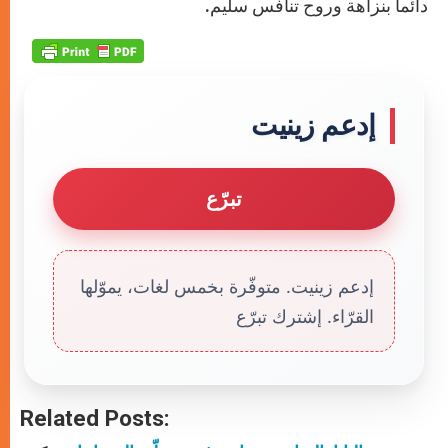
دائما بنزاهة وروح تنافس سليم.
إدعم زينيت
تبرّع
إدعم زينيت. متوفّرة بخمس لغات، يموّلها
القرّاء. إشترك تبرّع
Related Posts: