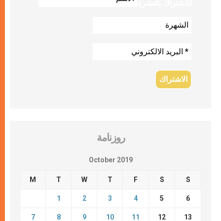
للاشتراك بالنشرة
روزنامة
October 2019
M
T
W
T
F
S
S
1
2
3
4
5
6
7
8
9
10
11
12
13