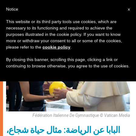
AR
Notice
x
This website or its third party tools use cookies, which are
necessary to its functioning and required to achieve the
إيكولوجيا شاملة
purposes illustrated in the cookie policy. If you want to know
more or withdraw your consent to all or some of the cookies,
please refer to the
cookie policy
.
By closing this banner, scrolling this page, clicking a link or
continuing to browse otherwise, you agree to the use of cookies.
Fédération Italienne De Gymnastique © Vatican Media
البابا عن الرياضة: مثال حياة شجاع،