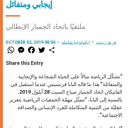
إيجابي ومتفائل
ملتقيًا باتحاد الجمباز الإيطالي
فريق زينيت
إيكولوجيا شاملة
OCTOBER 02, 2019 08:06
W
M
F
T
S
h
e
a
w
h
a
s
c
i
a
t
s
e
t
r
Share this Entry
s
e
b
t
e
A
n
o
e
p
g
o
r
“تشكّل الرياضة مثالاً على الحياة الشجاعة والإيجابية
p
e
k
r
والمتفائلة” هذا ما قاله البابا فرنسيس عندما استقبل في
الفاتيكان اتحاد الجمباز صباح السبت 28 أيلول 2019.
بالنسبة إلى البابا، “تتمثّل مهمّة الجمعيات الرياضية بتعزيز
عقليّة من التنمية المتكاملة للفرد الإنساني والصداقة
الاجتماعية”.