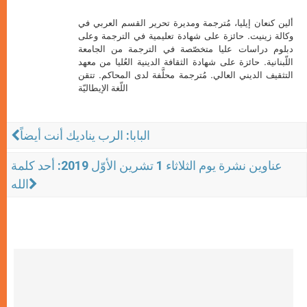
ألين كنعان إيليا، مُترجمة ومديرة تحرير القسم العربي في
وكالة زينيت. حائزة على شهادة تعليمية في الترجمة وعلى
دبلوم دراسات عليا متخصّصة في الترجمة من الجامعة
اللّبنانية. حائزة على شهادة الثقافة الدينية العُليا من معهد
التثقيف الديني العالي. مُترجمة محلَّفة لدى المحاكم. تتقن
اللّغة الإيطاليّة
البابا: الرب يناديك أنت أيضاً
عناوين نشرة يوم الثلاثاء 1 تشرين الأوّل 2019: أحد كلمة
الله