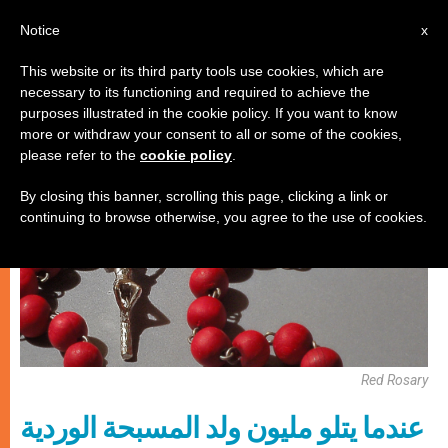
AR
Notice
x
This website or its third party tools use cookies, which are
necessary to its functioning and required to achieve the
كنيسة محليّة
purposes illustrated in the cookie policy. If you want to know
more or withdraw your consent to all or some of the cookies,
please refer to the
cookie policy
.
By closing this banner, scrolling this page, clicking a link or
continuing to browse otherwise, you agree to the use of cookies.
Red Rosary
عندما يتلو مليون ولد المسبحة الوردية