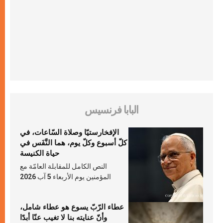
البابا فرنسيس
الإفخارستيّا وصلاة السّاعات، في
كلّ أسبوع وكلّ يوم، هما النَّفَس في
حياة الكنيسة
النص الكامل للمقابلة العامّة مع
المؤمنين يوم الأربعاء 5 آب 2026
عطاء الرّبّ يسوع هو عطاء شامل،
وأنّ عنايته بنا لا تغيب عنّا أبدًا