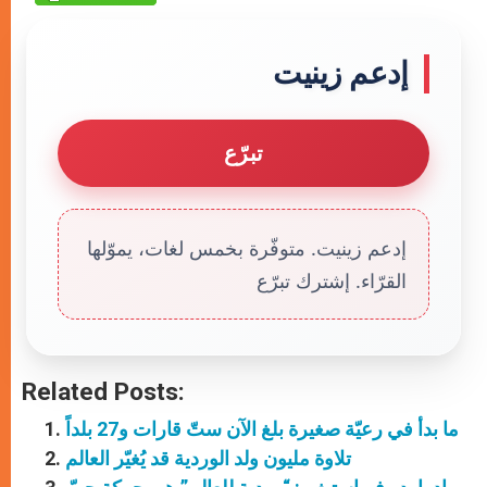
إدعم زينيت
تبرّع
إدعم زينيت. متوفّرة بخمس لغات، يموّلها
القرّاء. إشترك تبرّع
Related Posts:
ما بدأ في رعيّة صغيرة بلغ الآن ستّ قارات و27 بلداً
تلاوة مليون ولد الوردية قد يُغيّر العالم