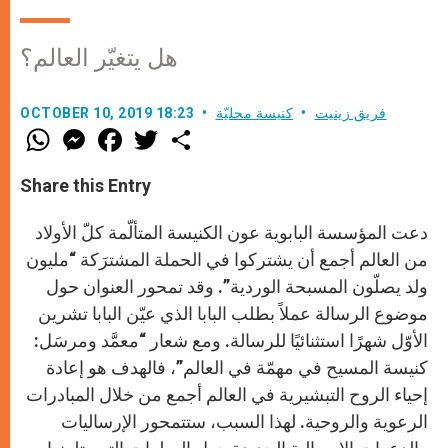
هل يتغيّر العالم؟
فريق زينيت
كنيسة محليّة
OCTOBER 10, 2019 18:23
W
M
F
T
S
h
e
a
w
h
a
s
c
i
a
t
s
e
t
r
Share this Entry
s
e
b
t
e
A
n
o
e
p
g
o
r
دعت المؤسسة البابوية عون الكنيسة المتألّمة كلّ الأولاد
p
e
k
r
من العالم أجمع أن يشتركوا في الحملة المشترَكة “مليون
ولد يصلّون المسبحة الوردية”. وقد تمحور العنوان حول
موضوع الرسالة عملاً بطلب البابا الذي عيّن البابا تشرين
الأوّل شهرًا استثنائيًا للرسالة. ومع شعار “معمَّد ومرسَل:
كنيسة المسيح في مهمّة في العالم”، فالهدف هو إعادة
إحياء الروح التبشيرية في العالم أجمع من خلال المبادرات
الرعوية والروحية. لهذا السبب، ستتمحور الإرساليات