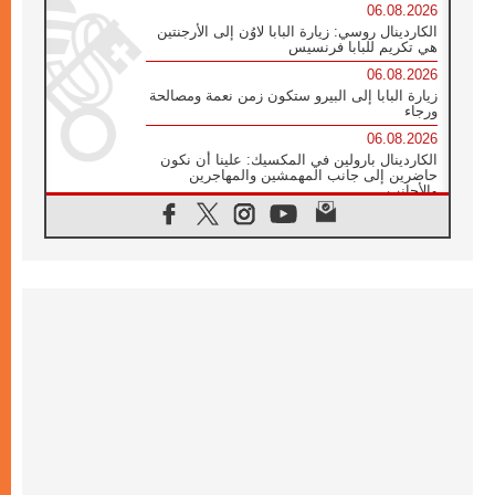
06.08.2026
الكاردينال روسي: زيارة البابا لاوُن إلى الأرجنتين
هي تكريم للبابا فرنسيس
06.08.2026
زيارة البابا إلى البيرو ستكون زمن نعمة ومصالحة
ورجاء
06.08.2026
الكاردينال بارولين في المكسيك: علينا أن نكون
حاضرين إلى جانب المهمشين والمهاجرين
والأجانب
06.08.2026
البابا لاوُن الرابع عشر للشباب في أسيزي:
"أوروبا والعالم يبحثان اليوم عن قديسين جُدد
فيكم"
06.08.2026
البابا في أسيزي يتحدث إلى الشباب المشاركين
في لقاء الشباب الفرنسيسكاني
06.08.2026
البابا لاوُن الرابع عشر يبرق معزيا بوفاة
الكاردينال جوليو دوارتي لانغا
05.08.2026
في مقابلته العامة مع المؤمنين البابا لاوُن الرابع
عشر يواصل الحديث عن الدستور في الليتورجيا
المقدسة مسلطا الضوء على صلاة الكنيسة