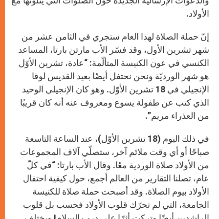
والدعوات الإرسالية الجديدة حول الصلوات التي يتلونها مع
الأولاد.
إنّ حملة الصلاة لهذا العام ستجري في الثامن عشر من
شهر تشرين الأول، وقد فسّر الأب مارتن بارتا، المساعد
الكنسي في عون الكنيسة المتألّمة: “عادة، تشرين الأوّل
هو شهر الورديّة ونحن نحتفل أيضًا بعيد القديس لوقا
الإنجيلي في 18 تشرين الأوّل. وهو كان الإنجيلي الوحيد
الذي كتب عن طفولة يسوع ومعروف عنه أنه كان قريبًا
من العذراء مريم”.
في ذلك اليوم (18 تشرين الأوّل)، عند الساعة التاسعة
صباحًا أو أي وقت ملائم آخر، ستصلّي آلاف المجموعات
من الأولاد صلاة الوردية معًا. وقال الأب بارتا: “في كلّ
عام، تصلنا التقارير من العالم أجمع، حول كيفية احتفال
الأولاد بيوم الصلاة. وقد أصبحت حملة صلاة للكنيسة
الجامعة، التي لم تحرّك قلوب الأولاد فحسب بل قلوب
الراشدين أيضًا وتركت أثرًا على درب السلام! ويختلف