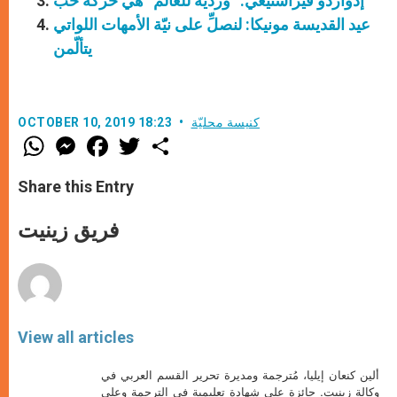
إدواردو فيراستيغي: “وردية للعالم” هي حركة حبّ
عيد القديسة مونيكا: لنصلِّ على نيّة الأمهات اللواتي
يتألّمن
كنيسة محليّة
OCTOBER 10, 2019 18:23
W
M
F
T
S
h
e
a
w
h
a
s
c
i
a
t
s
e
t
r
Share this Entry
s
e
b
t
e
A
n
o
e
p
g
o
r
فريق زينيت
p
e
k
r
View all articles
ألين كنعان إيليا، مُترجمة ومديرة تحرير القسم العربي في
وكالة زينيت. حائزة على شهادة تعليمية في الترجمة وعلى