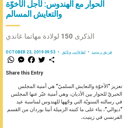
الحوار مع الهندوس: لأجل الأخوّة
والتعايش المسالم
الذكرى 150 لولادة مهاتما غاندي
فريق زينيت
لقاءات
,
وثائق
OCTOBER 23, 2019 09:53
W
M
F
T
S
h
e
a
w
h
a
s
c
i
a
t
s
e
t
r
Share this Entry
s
e
b
t
e
A
n
o
e
p
g
o
r
تعزيز “الأخوّة والتعايش السلميّ” هي أمنية المجلس
p
e
k
r
الحبريّ للحوار بين الأديان، وهي أمنية عبّر عنها المجلس
في رسالته السنويّة التي وجّهها للهندوس لمناسبة عيد
“ديوالي”، بناء على ما كتبته الزميلة أنيتا بوردان من القسم
الفرنسي في زينيت.