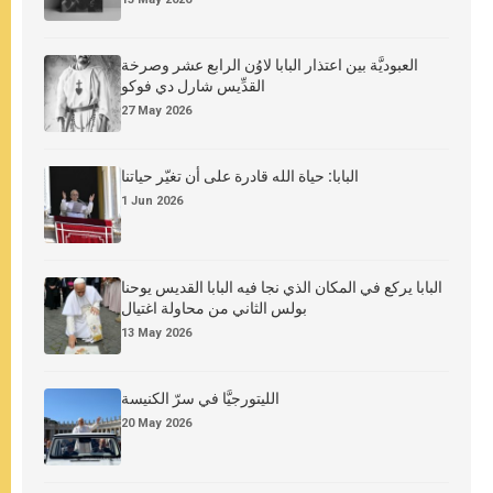
العبوديَّة بين اعتذار البابا لاوُن الرابع عشر وصرخة
القدِّيس شارل دي فوكو
27 May 2026
البابا: حياة الله قادرة على أن تغيّر حياتنا
1 Jun 2026
البابا يركع في المكان الذي نجا فيه البابا القديس يوحنا
بولس الثاني من محاولة اغتيال
13 May 2026
الليتورجيَّا في سرّ الكنيسة
20 May 2026