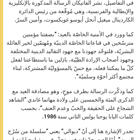
في التفاصيل، نشر الفاتيكان الرسالة المذكورة بالإنكليزية
والإيطالية والفرنسية، وهي مُوقّعة من رئيس الدائرة
الكاردينال ميغيل أنخل أيوسو غويكسوت، وأمين السرّ.
كما وورد في الأمنية الخاصّة بالعيد: “بصفتنا مؤمنين
مترسّخين في قناعاتنا الخاصّة الدينيّة ومُهتمّين لخير العائلة
البشريّة، فلنوحّد جهودنا مع جهود التقاليد الدينية المختلفة
وجهود أصحاب الإرادة الطيّبة، باذِلين ما باستطاعتنا لفعل
كلّ ما يمكننا فعله، مع حسّ بالمسؤوليّة المشتركة، لبناء
مجتمع أكثر أخوّة وسلميّة”.
كما وذكّرت الرسالة بظرف موحٍ، وهو مصادفة العيد مع
الذكرى المئة والخمسين على ولادة مهاتما غاندي “الشاهد
الشجاع على الحقيقة والحبّ وعدم العنف”، بحسب
كلمات البابا يوحنا بولس الثاني سنة 1986.
تجدر الإشارة هنا إلى أنّ “ديوالي” يعني “سلسلة من سُرُج
الزيت”. أمّا العيد بحدّ ذاته فهو يتجذّر في ميثولوجيا انتصار