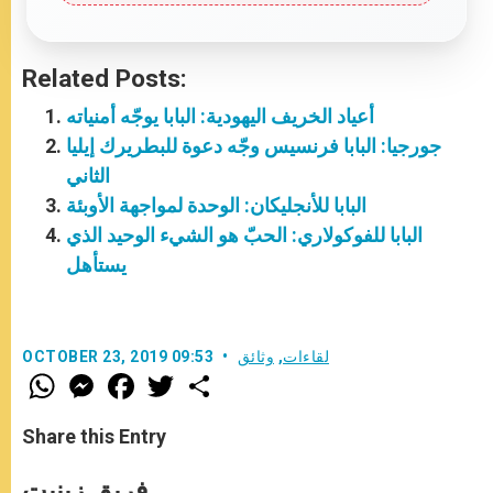
Related Posts:
أعياد الخريف اليهودية: البابا يوجّه أمنياته
جورجيا: البابا فرنسيس وجّه دعوة للبطريرك إيليا
الثاني
البابا للأنجليكان: الوحدة لمواجهة الأوبئة
البابا للفوكولاري: الحبّ هو الشيء الوحيد الذي
يستأهل
لقاءات
,
وثائق
OCTOBER 23, 2019 09:53
W
M
F
T
S
h
e
a
w
h
a
s
c
i
a
t
s
e
t
r
Share this Entry
s
e
b
t
e
A
n
o
e
p
g
o
r
فريق زينيت