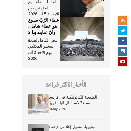
النَّفَس في حياة
للمقابلة العامّة مع
الكنيسة
المؤمنين يوم
الأربعاء 5 آب 2026
عطاء الرّبّ يسوع
هو عطاء شامل،
وأنّ عنايته بنا لا
تغيب عنّا أبدًا
النص الكامل لصلاة
التبشير الملائكي
يوم الأحد 2 آب
2026
الأخبار الأكثر قراءة
الكنيسة الكاثوليكية في فرنسا
تستعدّ لاستقبال البابا قريبًا
8 May 2026
نيجيريا: تضليل إعلامي لإخفاء