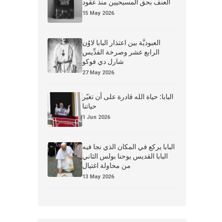
العنف بحق المسيحيين منذ عقود
15 May 2026
العبوديَّة بين اعتذار البابا لاوُن
الرابع عشر وصرخة القدِّيس
شارل دي فوكو
27 May 2026
البابا: حياة الله قادرة على أن تغيّر
حياتنا
1 Jun 2026
البابا يركع في المكان الذي نجا فيه
البابا القديس يوحنا بولس الثاني
من محاولة اغتيال
13 May 2026