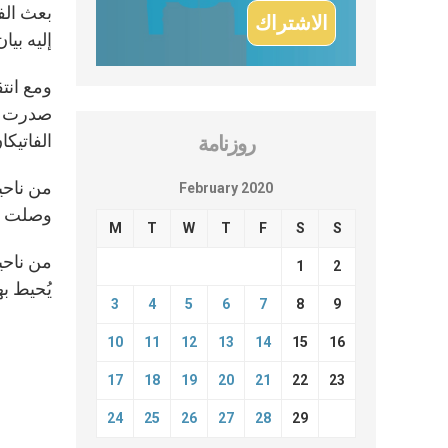
إليه بيان صدر البارحة في 3 شب
صدرت مب
الفاتيكا
روزنامة
من ناحيت
February 2020
وصلت من
M
T
W
T
F
S
S
من ناحيت
1
2
يُحيط به
3
4
5
6
7
8
9
10
11
12
13
14
15
16
17
18
19
20
21
22
23
24
25
26
27
28
29