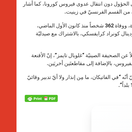
p
g
o
r
ناع تنفّسٍ للمساعدة على الحؤول دون انتقال عدوى فيروس كورونا، كما أشار
p
e
k
r
ومع انتقال العدوى إلى حوالى 17500 شخص بحسب الإحصائيات الأخيرة، ووفاة 362 شخصاً منذ كانون الأول الماضي،
ينال كونراد كرايفسكي، بالاشتراك مع صيدليّة
 عن الصحيفة الصينيّة “غلوبال تايمز”، إنّ الأقنعة
فيروس، بالإضافة إلى مقاطعتَين أخريَين.
ه “في الفاتيكان، ما مِن إنذار ولا أيّ تدبير وقائيّ