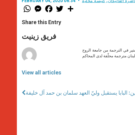
ضرة الفاتيكان
,
كنيسة محليّة
FEBRUARY 04, 2020 06:34
W
M
F
T
S
h
e
a
w
h
a
s
c
i
a
t
s
e
t
r
Share this Entry
s
e
b
t
e
A
n
o
e
p
g
o
r
فريق زينيت
p
e
k
r
ير في الترجمة من جامعة الروح
بنان مترجمة محلّفة لدى المحاكم
View all articles
ن: البابا يستقبل وليّ العهد سلمان بن حمد آل خليفة