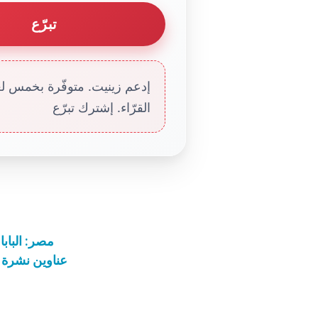
تبرّع
إدعم زينيت. متوفّرة بخمس لغا
القرّاء. إشترك تبرّع
مصر: الباب
عناوين نشرة الثلاثاء 25 تشرين الأوّل 22