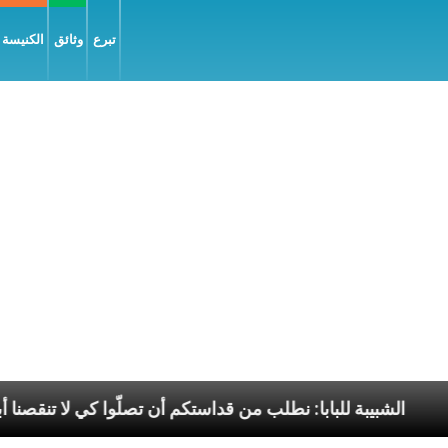
تبرع
وثائق
الكنيسة و
يل السّلام
الشبيبة للبابا: نطلب من قداستكم أن تصلّوا 