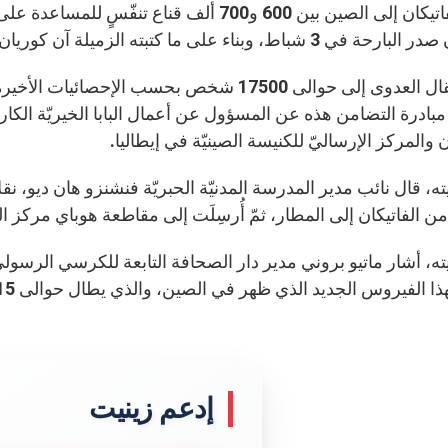
بعث الفاتيكان إلى الصين بين 600 و700 ألف ق
اط، وبناء على ما كتبته الزميلة آن كوريان من القسم الفرنسيّ في زينيت.
ادرة التضامن هذه عن المسؤول عن أعمال البابا الخيريّة الكارد
ن والمركز الإرساليّ للكنيسة الصينيّة في إيطاليا.
ه، قال نائب مدير المدرسة المدنيّة الحبريّة فنشنزو هان ديو، نقلاً
 الفاتيكان إلى المطار، ثمّ أُرسِلَت إلى مقاطعة هوباي مركز ال
ه، أشار ماتيو بروني مدير دار الصحافة التابعة للكرسي الرسوليّ أنّ
ذا الفيروس الجديد الذي ظهر في الصين، والذي يطال حوالى 15 بلداً”.
إدعم زينيت