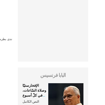
ندى بطرس 
البابا فرنسيس
الإفخارستيّا
وصلاة السّاعات،
في كلّ أسبوع
وكلّ يوم، هما
النص الكامل