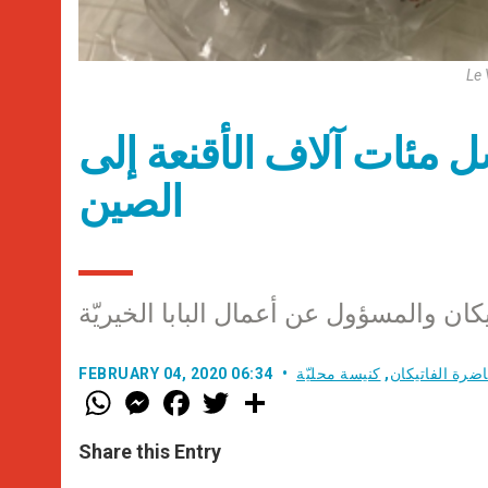
Le 
ل مئات آلاف الأقنعة إلى
الصين
يكان والمسؤول عن أعمال البابا الخيريّة
ضرة الفاتيكان
,
كنيسة محليّة
FEBRUARY 04, 2020 06:34
W
M
F
T
S
h
e
a
w
h
a
s
c
i
a
t
s
e
t
r
Share this Entry
s
e
b
t
e
A
n
o
e