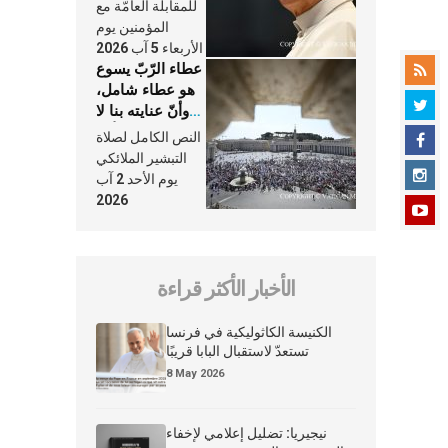
النَّفَس في حياة
للمقابلة العامّة مع
الكنيسة
المؤمنين يوم
الأربعاء 5 آب 2026
عطاء الرّبّ يسوع
هو عطاء شامل،
وأنّ عنايته بنا لا
تغيب عنّا أبدًا
النص الكامل لصلاة
التبشير الملائكي
يوم الأحد 2 آب
2026
الأخبار الأكثر قراءة
الكنيسة الكاثوليكية في فرنسا
تستعدّ لاستقبال البابا قريبًا
8 May 2026
نيجيريا: تضليل إعلامي لإخفاء