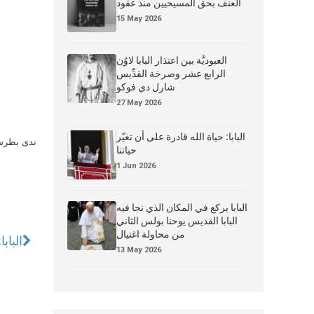
العنف بحق المسيحيين منذ عقود
15 May 2026
العبوديَّة بين اعتذار البابا لاوُن
الرابع عشر وصرخة القدِّيس
شارل دي فوكو
27 May 2026
البابا: حياة الله قادرة على أن تغيّر
ندى بطرس 
حياتنا
1 Jun 2026
البابا يركع في المكان الذي نجا فيه
البابا القديس يوحنا بولس الثاني
من محاولة اغتيال
الباب
13 May 2026