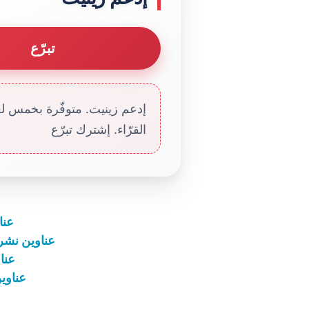
تبرّع
إدعم زينيت. متوفّرة بخمس لغا
القرّاء. إشترك تبرّع
عناوين 
عناوين نشرة الأربعاء 26 شباط
عناوين 
عناوين نشرة 