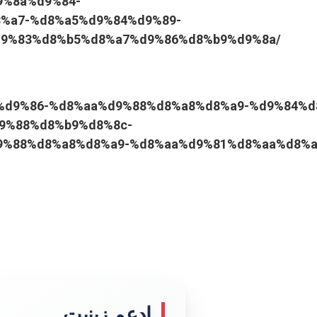
9%8a%d9%84-
%a7-%d8%a5%d9%84%d9%89-
9%83%d8%b5%d8%a7%d9%86%d8%b9%d9%8a/
d9%88%d9%86-%d8%aa%d9%88%d8%a8%d8%a9-%d9%84%d
9%88%d8%b9%d8%8c-
%88%d8%a8%d8%a9-%d8%aa%d9%81%d8%aa%d8%a
إدعم زينيت