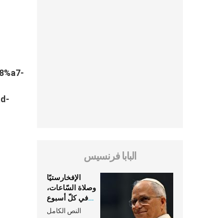
8%a7-
d-
البابا فرنسيس
الإفخارستيّا
وصلاة السّاعات،
في كلّ أسبوع
وكلّ يوم، هما
النص الكامل