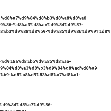
8%a7-%d8%a7%d9%84%d8%b3%d8%a8%d8%a8-
9%86-%d8%a3%d8%ac%d9%84%d9%87-
8%b3%d9%88%d8%b9-%d9%85%d9%86%d9%91%d8%
9%8a-%d9%8a%d8%b5%d9%85%d8%aa-
9%84%d8%a3%d8%b3%d9%84%d8%ad%d8%a9-
%b9-%d8%a8%d9%83%d8%a7%d8%a1-
%b9%d9%84%d8%a7%d9%86-