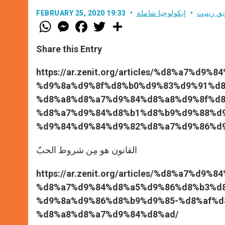
ق زينيت
إيكولوجيا شاملة
FEBRUARY 25, 2020 19:33
W
M
F
T
S
h
e
a
w
h
a
s
c
i
a
t
s
e
t
r
Share this Entry
s
e
b
t
e
A
n
o
e
p
g
o
r
https://ar.zenit.org/articles/%d8%a7%d
p
e
k
%d9%8a%d9%8f%d8%b0%d9%83%d9%91%d8
r
%d8%a8%d8%a7%d9%84%d8%a8%d9%8f%d8
%d8%a7%d9%84%d8%b1%d8%b9%d9%88%d
%d9%84%d9%84%d9%82%d8%a7%d9%86%d9
القانون هو مِن شروط الحبّ
https://ar.zenit.org/articles/%d8%a7%
%d8%a7%d9%84%d8%a5%d9%86%d8%b3%d8
%d9%8a%d9%86%d8%b9%d9%85-%d8%af%d
%d8%a8%d8%a7%d9%84%d8%ad/