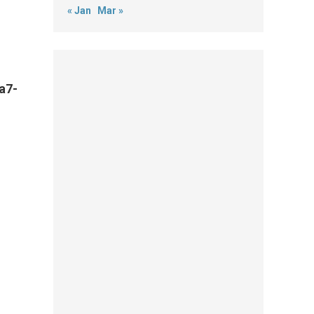
« Jan
Mar »
a7-