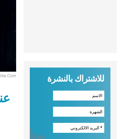
oghia.com
للاشتراك بالنشرة
عناوين