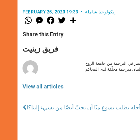
إيكولوجيا شاملة
FEBRUARY 25, 2020 19:33
W
M
F
T
S
h
e
a
w
h
a
s
c
i
a
t
s
e
t
r
Share this Entry
s
e
b
t
e
A
n
o
e
p
g
o
r
فريق زينيت
p
e
k
r
ير في الترجمة من جامعة الروح
بنان مترجمة محلّفة لدى المحاكم
View all articles
له يطلب يسوع منّا أن نحبّ أيضًا من يسيء إلينا؟ا