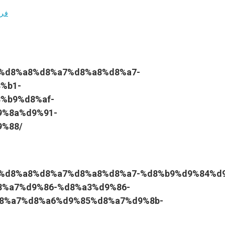
فري
9%84%d8%a8%d8%a7%d8%a8%d8%a7-
%b1-
%b9%d8%af-
9%8a%d9%91-
%88/
d9%84%d8%a8%d8%a7%d8%a8%d8%a7-%d8%b9%d9%84%d
%a7%d9%86-%d8%a3%d9%86-
8%a7%d8%a6%d9%85%d8%a7%d9%8b-