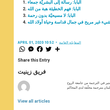
البابا: رسالة إلى البشريّة جمعاء
البابا: فهم الخطيئة هبة من الله
البابا: لا مسيحيّة بدون رحمة
: شيء غير مريح في جمال قداسة وحياة أولاد الله
المقابلة العامة
APRIL 01, 2020 10:52
W
M
F
T
S
h
e
a
w
h
a
s
c
i
a
t
s
e
t
r
Share this Entry
s
e
b
t
e
A
n
o
e
p
g
o
r
فريق زينيت
p
e
k
r
ير في الترجمة من جامعة الروح
بنان مترجمة محلّفة لدى المحاكم
View all articles