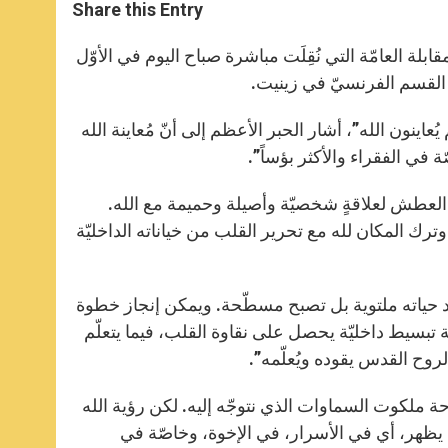
t
s
e
t
r
Share this Entry
s
e
b
t
e
A
n
o
e
p
g
o
r
لة العامّة التي نُقِلَت مباشرة صباح اليوم في الأوّل
p
e
k
r
ُعاينون الله”، أشار الحبر الأعظم إلى أنّ مُعاينة الله
في الفقراء والأكثر بؤساً”.
هِر العطش لعلاقةٍ شخصيّة وأصيلة وحميمة مع الله.
رك المكان لله مع تحرير القلب من خياناته الداخليّة
د حياته ملتوية بل تصبح مسطّحة. ويمكن إنجاز خطوة
ة تبسيط داخليّة يحصل على نقاوة القلب، فيما يتعلّم
روح القدس يقوده ويُعلّمه”.
فرحة ملكوت السماوات الذي نتوجّه إليه. لكن رؤية الله
 يظهر، أي في الأسرار، في الإخوة، وخاصّة في