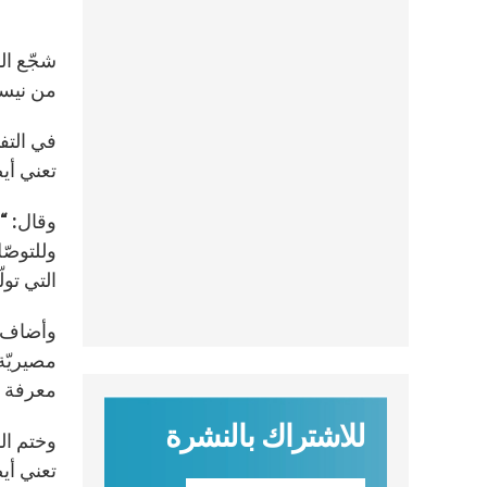
شجّع الب
من نيسان 2020، بحسب ما ورد في مقال أعدّته الزميلة آن كوريان 
في التفا
تعني أي
وقال: “ا
وللتوصّ
التي تول
وأضاف ا
مصيريّة 
معرفة أ
للاشتراك بالنشرة
وختم الب
تعني أي