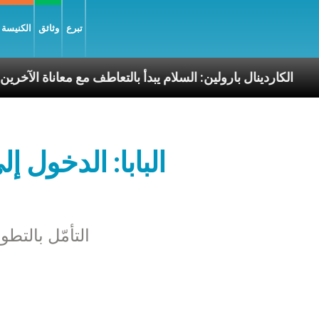
تبرع
وثائق
الكنيسة و
سوليّة
الكاردينال بارولين: السلام يبدأ بالتعاطف مع معا
البابا: الدخول إ
التأمّل بالتطو