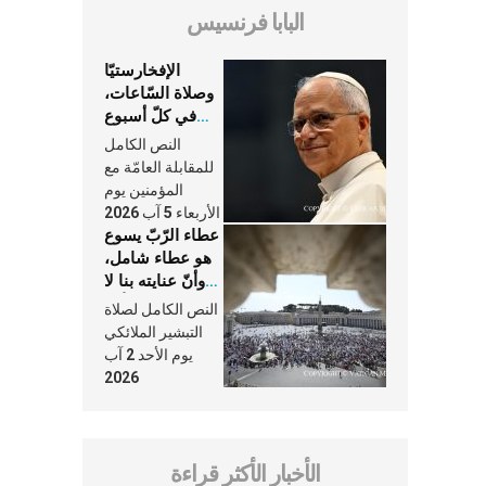
البابا فرنسيس
الإفخارستيّا
وصلاة السّاعات،
في كلّ أسبوع
وكلّ يوم، هما
النص الكامل
النَّفَس في حياة
للمقابلة العامّة مع
الكنيسة
المؤمنين يوم
الأربعاء 5 آب 2026
عطاء الرّبّ يسوع
هو عطاء شامل،
وأنّ عنايته بنا لا
تغيب عنّا أبدًا
النص الكامل لصلاة
التبشير الملائكي
يوم الأحد 2 آب
2026
الأخبار الأكثر قراءة