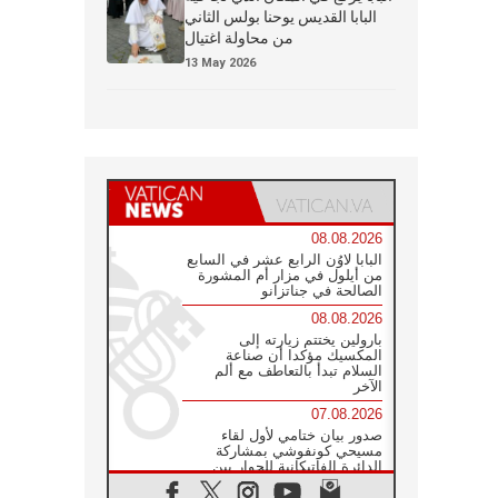
البابا القديس يوحنا بولس الثاني
من محاولة اغتيال
13 May 2026
08.08.2026
البابا لاوُن الرابع عشر في السابع
من أيلول في مزار أم المشورة
الصالحة في جناتزانو
08.08.2026
بارولين يختتم زيارته إلى
المكسيك مؤكدا أن صناعة
السلام تبدأ بالتعاطف مع ألم
الآخر
07.08.2026
صدور بيان ختامي لأول لقاء
مسيحي كونفوشي بمشاركة
الدائرة الفاتيكانية للحوار بين
الأديان