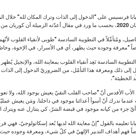
ابا فرنسيس على “الدخول إلى الذات وترك المكان لله” خلال المقاب
من القسم الفرنسيّ في زينيت.
صيل، ومُتأمِّلاً في التطويبة السادسة “طوبى لأنقياء القلوب لأنّهم ي
ضاً “معرفة وجوده حيث يظهر، أي في الأسرار، في الإخوة، وخاصّة 
لتطويبة السادسة تَعِد أنقياء القلوب بمعاينة الله، والإنجيل يُظ
ل إلى ذلك ومعرفة هذا التأمّل، من الضروريّ الدخول إلى الذات وت
ّد الخطيئة”.
لأب الأقدس أنّ “صاحب القلب النقيّ يعيش بوجود الله، ولا تعو
عندما ندرك أنّ أسوأ أعدائنا موجود في داخلنا. ومَن يعيش عمليّ
يّ جزء من كيانه موجود في قبضة الشرّ، كي يتنازل عنه ويترك ال
ابا تعليمه بالقول “إنّ معاينة الله لديها بُعد إسكاتولوجيّ، فهي 
ضاً فهم أهداف التدبير الإلهيّ في كلّ شيء، ومعرفة وجوده حيث