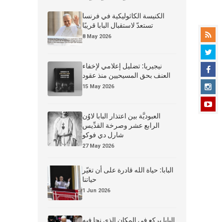
الكنيسة الكاثوليكية في فرنسا
تستعدّ لاستقبال البابا قريبًا
8 May 2026
نيجيريا: تضليل إعلامي لإخفاء
العنف بحق المسيحيين منذ عقود
15 May 2026
العبوديَّة بين اعتذار البابا لاوُن
الرابع عشر وصرخة القدِّيس
شارل دي فوكو
27 May 2026
البابا: حياة الله قادرة على أن تغيّر
حياتنا
1 Jun 2026
البابا يركع في المكان الذي نجا فيه