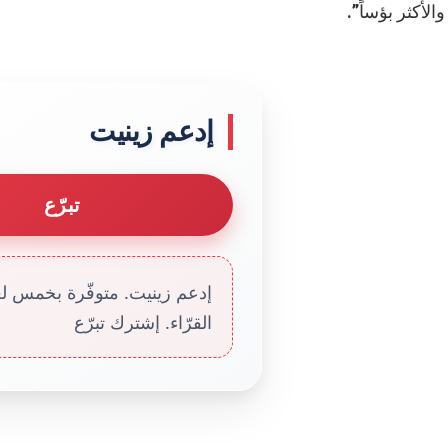
والأكثر بؤساً”.
إدعم زينيت
تبرّع
إدعم زينيت. متوفّرة بخمس لغا
القرّاء. إشترك تبرّع