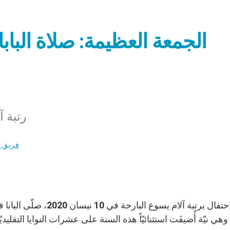
الجمعة العظيمة: صلاة البا
رتبة 
فريق ز
خلال الاحتفال برتبة آلا
وهي نيّة أُضيفَت استثنائيّاً هذه السنة على عشرات النوايا التقليد