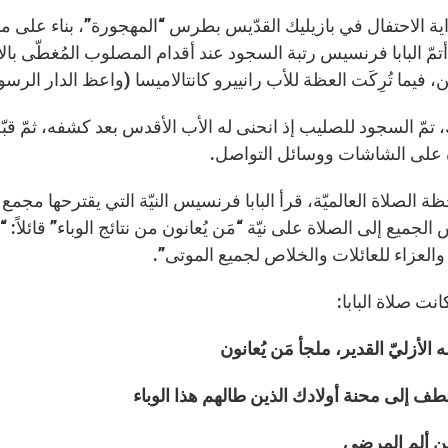
ية الاحتفال في بازيليك القدّيس بطرس “المهجورة”، بناء على ما 
أتمّ البابا فرنسيس رتبة السجود عند أقدام المصلوب المُغطّى
ن، فيما تُرِكَت العظة للأب رانييرو كانتالاميسا (واعظ الدار الرسول
، تمّ السجود للصليب إذ انحنى له الأب الأقدس بعد كشفه، ثمّ ق
على الشاشات ووسائل التواصل.
 الصلاة العالميّة، قرأ البابا فرنسيس النيّة التي يقترحها مجمع 
الجميع إلى الصلاة على نيّة “مَن يُعانون من نتائج الوباء” قائلاً:
والعزاء للعائلات والخلاص لجميع الموتى”.
انت صلاة البابا:
إله الأزليّ القدير، ملجأ مَن يُعانون
طف إلى محنة أولادك الذين طالهم هذا الوباء
ن ألم المرضى