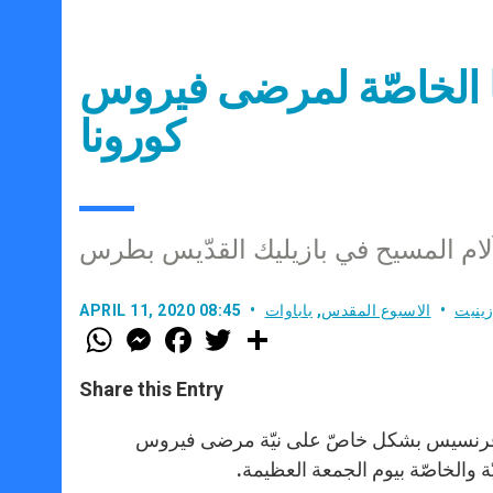
با الخاصّة لمرضى فيروس
كورونا
آلام المسيح في بازيليك القدّيس بطرس
ينيت
الاسبوع المقدس
,
باباوات
APRIL 11, 2020 08:45
W
M
F
T
S
h
e
a
w
h
a
s
c
i
a
t
s
e
t
r
Share this Entry
s
e
b
t
e
A
n
o
e
p
g
o
r
م يسوع البارحة في 10 نيسان 2020، صلّى البابا فرنسيس بشكل خاصّ على نيّة مرضى فيروس
p
e
k
يّة والخاصّة بيوم الجمعة العظيمة.
r