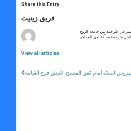
t
s
e
t
r
Share this Entry
s
e
b
t
e
A
n
o
e
p
g
o
r
فريق زينيت
p
e
k
r
ير في الترجمة من جامعة الروح
بنان مترجمة محلّفة لدى المحاكم
View all articles
لفيروس
الصلاة أمام كفن المسيح، لعَيش فرح القيامة