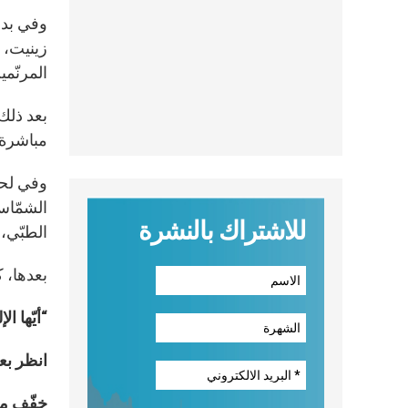
وفي بدا
زينيت، 
المرنّمي
بعد ذلك
مباشرة 
وفي لحظة
الشمّاس 
للاشتراك بالنشرة
الطبّي، 
بعدها، ك
“أيّها ال
انظر بع
خفّف م