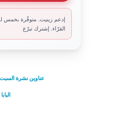
إدعم زينيت. متوفّرة بخمس لغا
القرّاء. إشترك تبرّع
عناوين نشرة السبت 11 نيسان 2020: الله هو حليفنا وليس الفير
الباب