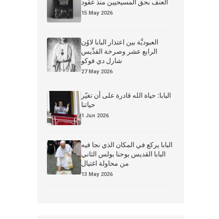
العنف بحق المسيحيين منذ عقود
15 May 2026
العبوديَّة بين اعتذار البابا لاوُن
الرابع عشر وصرخة القدِّيس
شارل دي فوكو
27 May 2026
البابا: حياة الله قادرة على أن تغيّر
حياتنا
1 Jun 2026
البابا يركع في المكان الذي نجا فيه
البابا القديس يوحنا بولس الثاني
من محاولة اغتيال
13 May 2026