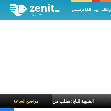
العالم
روما
البابا فرنسيس
جيل السّلام
الشبيبة للبابا: نطلب من قداستكم أن تصلّوا
مواضيع الساعة