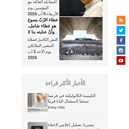
النَّفَس في حياة
للمقابلة العامّة مع
الكنيسة
المؤمنين يوم
الأربعاء 5 آب 2026
عطاء الرّبّ يسوع
هو عطاء شامل،
وأنّ عنايته بنا لا
تغيب عنّا أبدًا
النص الكامل لصلاة
التبشير الملائكي
يوم الأحد 2 آب
2026
الأخبار الأكثر قراءة
الكنيسة الكاثوليكية في فرنسا
تستعدّ لاستقبال البابا قريبًا
8 May 2026
نيجيريا: تضليل إعلامي لإخفاء