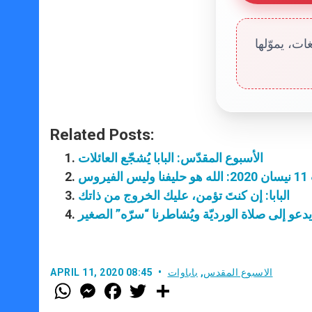
ت، يموّلها
Related Posts:
الأسبوع المقدّس: البابا يُشجّع العائلات
وس
البابا: إن كنتَ تؤمن، عليك الخروج من ذاتك
ا يدعو إلى صلاة الورديّة ويُشاطرنا “سرّه” الصغير
الاسبوع المقدس
,
باباوات
APRIL 11, 2020 08:45
W
M
F
T
S
h
e
a
w
h
a
s
c
i
a