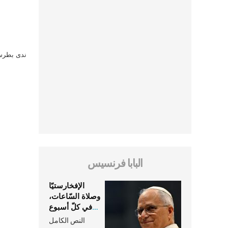
ندى بطرس 
البابا فرنسيس
الإفخارستيّا
وصلاة السّاعات،
في كلّ أسبوع
وكلّ يوم، هما
النص الكامل