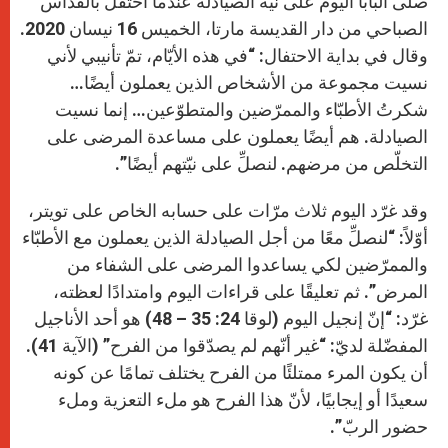
صلّى البابا اليوم على نيّة الصيادلة عندما احتفل بالقدّاس
p
e
k
r
الصباحي من دار القديسة مارتا، الخميس 16 نيسان 2020.
وقال في بداية الاحتفال: “في هذه الأيّام، تمّ تأنيبي لأني
نسيت مجموعة من الأشخاص الذين يعملون أيضًا…
شكرتُ الأطبّاء والممرّضين والمتطوّعين… إنما نسيت
الصيادلة. هم أيضًا يعملون على مساعدة المرضى على
التخلّص من مرضهم. لنصلِّ على نيّتهم أيضًا”.
وقد غرّد اليوم ثلاث مرّات على حسابه الخاص على تويتر،
أوّلاً: “لنصلِّ معًا من أجل الصيادلة الذين يعملون مع الأطبّاء
والممرّضين لكي يساعدوا المرضى على الشفاء من
المرض”. ثم تعليقًا على قراءات اليوم وامتدادًا لعظته،
غرّد: “إنّ إنجيل اليوم (لوقا 24: 35 – 48) هو أحد الأناجيل
المفضّلة لديّ: “غير أنّهم لم يصدّقوا من الفرح” (الآية 41).
أن يكون المرء ممتلئًا من الفرح يختلف تمامًا عن كونه
سعيدًا أو إيجابيًا، لأنّ هذا الفرح هو ملء التعزية وملء
حضور الربّ”.