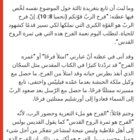
وما لبث أن تابع بتغريدة ثالثة حول الموضوع نفسه لخّص
فيها عظته: “فرح الربّ قوّتكم (نحميا 8: 10). إنّ فرح
الربّ هو القوّة الكبرى التي نملكها لكي نسير قدمًا كشهود
للحياة. لنطلب اليوم نعمة الفرح هذه التي هي ثمرة الروح
القدس”.
وقد أتى في عظته أنّ عبارتي “امتلأ فرحًا” أو “غمره
الفرح” قد تردّدتا كثيرًا في الكتاب المقدس مثل السجّان
الذي أنقذ بطرس حياته وقد امتلأ من الفرح. ما حصل مع
وكيل ملكة الحبشة بعدما عمّده فيليبّس واختفى، تابع
مسيرته ممتلئًا فرحًا. ما حصل مع الرّسل بعد صعود الربّ
إلى السماء فعادوا إلى أورشليم ممتلئين فرحًا.
وختم قائلاً: “الفرح هو ملء التعزية وحضور الرب، لأنّه
“الفرح هو ثمرة الروح القدس” كما يقول القديس بولس
إلى أهل غلاطية وليس نتيجة لمشاعر تتفجّر من أجل شيء
جميل وحسب… بل الفرح هو أكثر من ذلك. إن الفرح الذي