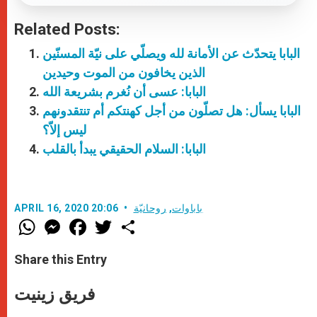
Related Posts:
البابا يتحدّث عن الأمانة لله ويصلّي على نيّة المسنّين
الذين يخافون من الموت وحيدين
البابا: عسى أن نُغرم بشريعة الله
البابا يسأل: هل تصلّون من أجل كهنتكم أم تنتقدونهم
ليس إلاّ؟
البابا: السلام الحقيقي يبدأ بالقلب
باباوات
,
روحانيّة
APRIL 16, 2020 20:06
W
M
F
T
S
h
e
a
w
h
a
s
c
i
a
t
s
e
t
r
Share this Entry
s
e
b
t
e
A
n
o
e
p
g
o
r
فريق زينيت
p
e
k
r