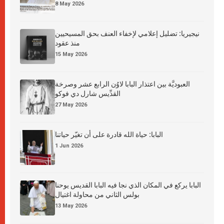
8 May 2026
نيجيريا: تضليل إعلامي لإخفاء العنف بحق المسيحيين
منذ عقود
15 May 2026
العبوديَّة بين اعتذار البابا لاوُن الرابع عشر وصرخة
القدِّيس شارل دي فوكو
27 May 2026
البابا: حياة الله قادرة على أن تغيّر حياتنا
1 Jun 2026
البابا يركع في المكان الذي نجا فيه البابا القديس يوحنا
بولس الثاني من محاولة اغتيال
13 May 2026