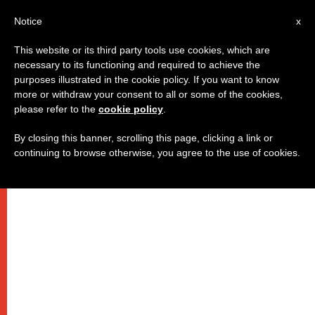
AR
Notice
x
This website or its third party tools use cookies, which are
necessary to its functioning and required to achieve the
purposes illustrated in the cookie policy. If you want to know
البابا يصلّي على نيّة الصيادلة ويتحدّث
more or withdraw your consent to all or some of the cookies,
please refer to the
cookie policy
.
عن قوّتنا الكبرى
By closing this banner, scrolling this page, clicking a link or
continuing to browse otherwise, you agree to the use of cookies.
في عظته الصباحية من دار القديسة مارتا