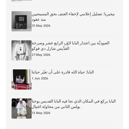
نيجيريا: تضليل إعلامي لإخفاء العنف بحق المسيحيين
منذ عقود
15 May 2026
العبوديَّة بين اعتذار البابا لاوُن الرابع عشر وصرخة
القدِّيس شارل دي فوكو
27 May 2026
البابا: حياة الله قادرة على أن تغيّر حياتنا
1 Jun 2026
البابا يركع في المكان الذي نجا فيه البابا القديس يوحنا
بولس الثاني من محاولة اغتيال
13 May 2026