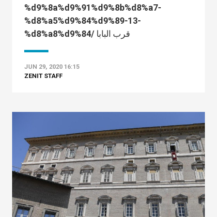
%d9%8a%d9%91%d9%8b%d8%a7-
%d8%a5%d9%84%d9%89-13-
%d8%a8%d9%84/ قرب البابا
JUN 29, 2020 16:15
ZENIT STAFF