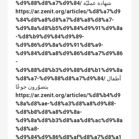
%d9%88%d8%a7%d9%84/ شهادة عمليّة
https://ar.zenit.org/articles/%d8%a7%d9
%84%d8%a8%d8%a7%d8%a8%d8%a7-
%d9%8a%d8%b5%d9%84%d9%91%d9%8a
-%d8%b9%d9%84%d9%89-
%d9%86%d9%8a%d9%91%d8%a9-
%d9%84%d8%a8%d9%86%d8%a7%d9%86
-
%d9%88%d8%b3%d9%88%d8%b1%d9%8a
%d8%a7-%d9%88%d8%a7%d9%84/ أطفال
يتضوّرون جوعًا
https://ar.zenit.org/articles/%d8%b4%d9
%8a%d8%ae-%d8%a3%d8%a8%d9%88-
%d8%b8%d8%a8%d9%8a-
%d9%8a%d8%b3%d8%aa%d8%ac%d9%8a
%d8%a8-
%d9%84%d9%86%d8%af%d8%a7%d8%a1