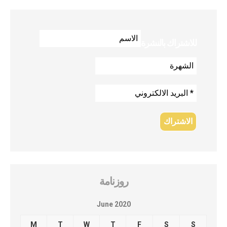
للاشتراك بالنشرة
روزنامة
June 2020
M
T
W
T
F
S
S