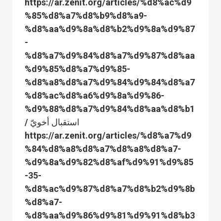
https://ar.zenit.org/articles/%d8%ac%d9
%85%d8%a7%d8%b9%d8%a9-
%d8%aa%d9%8a%d8%b2%d9%8a%d9%87
-
%d8%a7%d9%84%d8%a7%d9%87%d8%aa
%d9%85%d8%a7%d9%85-
%d8%a8%d8%a7%d9%84%d9%84%d8%a7
%d8%ac%d8%a6%d9%8a%d9%86-
%d9%88%d8%a7%d9%84%d8%aa%d8%b1
/ استقبال أخويّ
https://ar.zenit.org/articles/%d8%a7%d9
%84%d8%a8%d8%a7%d8%a8%d8%a7-
%d9%8a%d9%82%d8%af%d9%91%d9%85
-35-
%d8%ac%d9%87%d8%a7%d8%b2%d9%8b
%d8%a7-
%d8%aa%d9%86%d9%81%d9%91%d8%b3