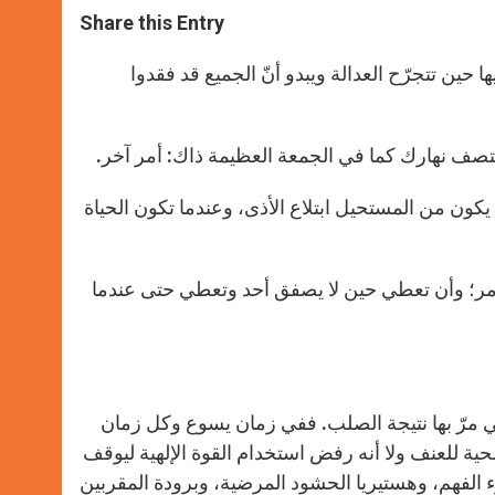
t
s
e
t
r
Share this Entry
s
e
b
t
e
A
n
o
e
p
g
o
r
حين تتجرّح العدالة ويبدو أنّ الجميع قد فقدوا
p
e
k
r
تصف نهارك كما في الجمعة العظيمة ذاك: أمر آخر.
 يكون من المستحيل ابتلاع الأذى، وعندما تكون الحياة
مر؛ وأن تعطي حين لا يصفق أحد وتعطي حتى عندما
لتي مرّ بها نتيجة الصلب. ففي زمان يسوع وكل زمان
ية للعنف ولا أنه رفض استخدام القوة الإلهية ليوقف
ء الفهم، وهستيريا الحشود المرضية، وبرودة المقربين