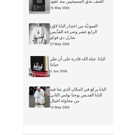
العنف بحق المسيحيين منذ عقود
15 May 2026
العبوديَّة بين اعتذار البابا لاوُن
الرابع عشر وصرخة القدِّيس
شارل دي فوكو
27 May 2026
البابا: حياة الله قادرة على أن تغيّر
حياتنا
1 Jun 2026
البابا يركع في المكان الذي نجا فيه
البابا القديس يوحنا بولس الثاني
من محاولة اغتيال
13 May 2026