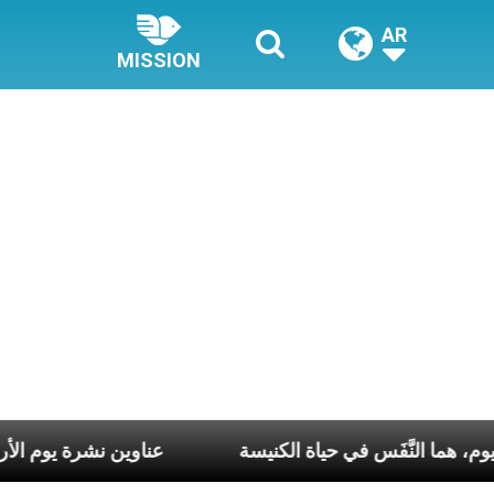
AR
MISSION
 كلّ أسبوع وكلّ يوم، هما النَّفَس في حياة الكنيسة
عناوي