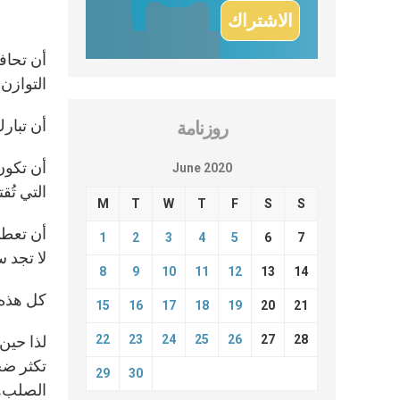
أن تحاف
التوازن:
أن تبار
روزنامة
أن تكون 
June 2020
التي تُق
M
T
W
T
F
S
S
أن تعط
1
2
3
4
5
6
7
لا تجد س
8
9
10
11
12
13
14
كل هذه 
15
16
17
18
19
20
21
22
23
24
25
26
27
28
لذا حين
تكثر ضح
29
30
الصلب. 