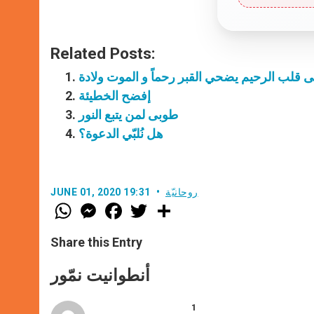
Related Posts:
ى قلب الرحيم يضحي القبر رحماً و الموت ولادة
إفضح الخطيئة
طوبى لمن يتبع النور
هل نُلبّي الدعوة؟
روحانيّة
JUNE 01, 2020 19:31
W
M
F
T
S
h
e
a
w
h
a
s
c
i
a
t
s
e
t
r
Share this Entry
s
e
b
t
e
A
n
o
e
p
g
o
r
أنطوانيت نمّور
p
e
k
r
1