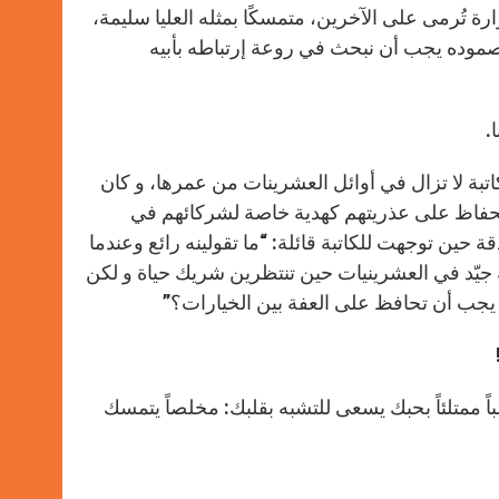
ة تُرمى على الآخرين، متمسكًا بمثله العليا سليمة،
 صموده يجب أن نبحث في روعة إرتباطه بأبيه
.
لكاتبة لا تزال في أوائل العشرينات من عمرها، و كان
لحفاظ على عذريتهم كهدية خاصة لشركائهم في
ة حين توجهت للكاتبة قائلة: “ما تقولينه رائع وعندما
ه جيّد في العشرينيات حين تنتظرين شريك حياة و لكن
مَ يجب أن تحافظ على العفة بين الخيارات؟”
ً ممتلئاً بحبك يسعى للتشبه بقلبك: مخلصاً يتمسك