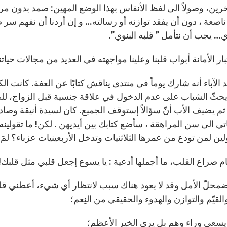
رين، وصولاً الى لفظ الأنفاس بهذا الوضع المهين: صمد بدون مرار
ناصعة ، دون أن يفقد توازنه أو رسالته… و إن أردنا أن نفهم سر
… يجب أن نتأمل ” قلبه البنوي”.
ار الأمانة أبواب قلبنا وعلينا مواجهته في العديد من مجالات حياتنا
 الآباء أنه شارك يوماً في منتدى يناقش كتابًا عن العفة. كانت ا
يحثّ الشباب على عدم الدخول في علاقة جنسية قبل الزواج، ل
ثم يضيف الأب أنّ سؤالاً إستوقف الجميع. كان لسيدة أنيقة وصادق
تي الى سن المراهقة ، سأضع كتابك بين أيديهن . لكن! ما تقولين
ولين لمن تودع من عمرها الثلاثنيات وتدخل الأربعينيات عزباء؟ ل
ام صراع القلب، ما أجملها أدعية : يا يسوع إجعل قلبي مثل قلبك!
محلّ الأمل وقد لا يعود هناك سبب لانتظار أي شيء، أعطني قلبا
القيّم والتوازن والهدوء والحقيقي من النِعم؛
لا يسعى وراء وهم بل يرى الخير الأعظم؛