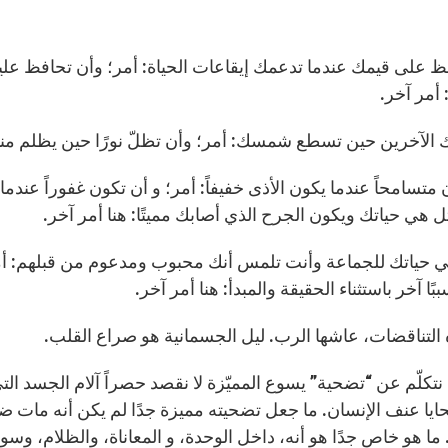
ظ على قيمك عندما تدعمك إيقاعات الحياة: أمر؛ وأن تحافظ عليها 
 أمر آخر.
ك الآخرين حين تسطع شمسك: أمر؛ وأن تظلّ نورًا حين يظلم من
متسامحاً عندما يكون الأذى خفيفاً: أمر؛ و أن تكون غفوراً عندما
تل هي حياتك ويكون الجرح الذي أصابك مميتًا: هنا أمر آخر.
ي حياتك للجماعة وأنت تلمس أنك محبوب ومدعوم
من قبلهم: أ
ببًا آخر باستثناء الحقيقة والمبدأ: هنا أمر آخر.
التناقضات، عاشها الرب. ليل الجسمانية هو صراع القلب.
 نتكلّم عن “تضحية” يسوع المميّزة لا نقصد حصراً آلام الجسد ا
ايا عنف الإنسان. ما جعل تضحيته مميزة جدًا لم يكن أنه مات ضح
ما هو خاص جدًا هو أنه، داخل الوحدة، و المعاناة، والظلام، وسو