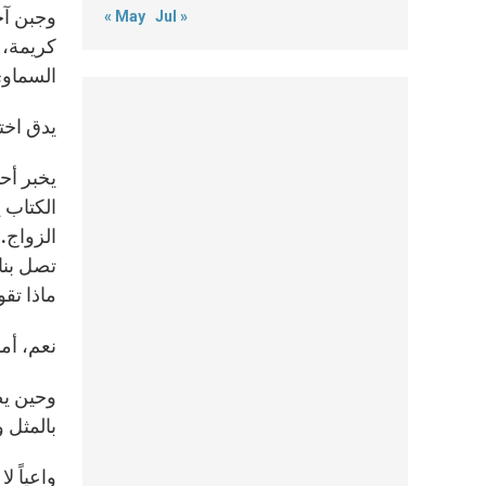
وجبن آخ
« May
Jul »
كريمة، 
السماوي
يدق اختب
يخبر أحد
الكتاب 
الزواج. 
تصل بنا
ماذا تق
نعم، أم
وحين يض
بالمثل و
واعياً 