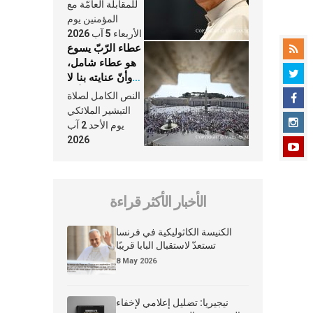
النَّفَس في حياة
للمقابلة العامّة مع
الكنيسة
المؤمنين يوم
الأربعاء 5 آب 2026
عطاء الرّبّ يسوع
هو عطاء شامل،
وأنّ عنايته بنا لا
تغيب عنّا أبدًا
النص الكامل لصلاة
التبشير الملائكي
يوم الأحد 2 آب
2026
الأخبار الأكثر قراءة
الكنيسة الكاثوليكية في فرنسا
تستعدّ لاستقبال البابا قريبًا
8 May 2026
نيجيريا: تضليل إعلامي لإخفاء