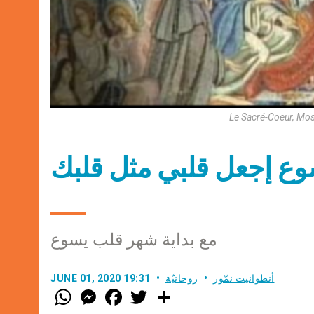
Le Sacré-Coeur, Mos
سوع إجعل قلبي مثل قلبك
مع بداية شهر قلب يسوع
أنطوانيت نمّور
روحانيّة
JUNE 01, 2020 19:31
W
M
F
T
S
h
e
a
w
h
a
s
c
i
a