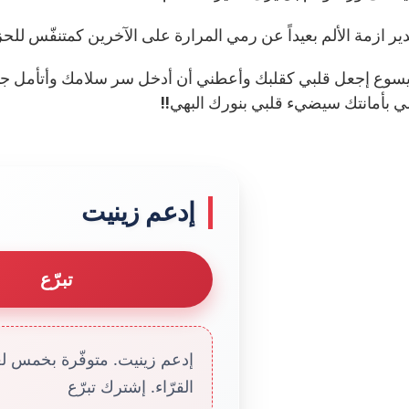
دير ازمة الألم بعيداً عن رمي المرارة على الآخرين كمتنفّس للح
 يسوع إجعل قلبي كقلبك وأعطني أن أدخل سر سلامك وأتأمل جما
ي بأمانتك سيضيء قلبي بنورك البهي!!
إدعم زينيت
تبرّع
إدعم زينيت. متوفّرة بخمس لغا
القرّاء. إشترك تبرّع