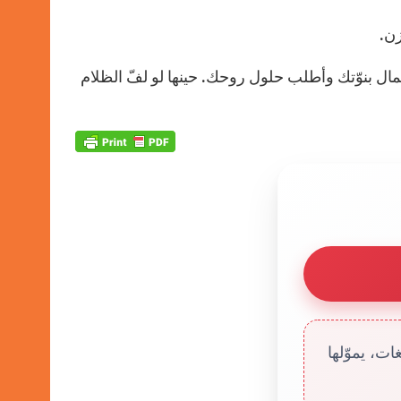
زن.
ل بنوّتك وأطلب حلول روحك. حينها لو لفّ الظلام
ت، يموّلها