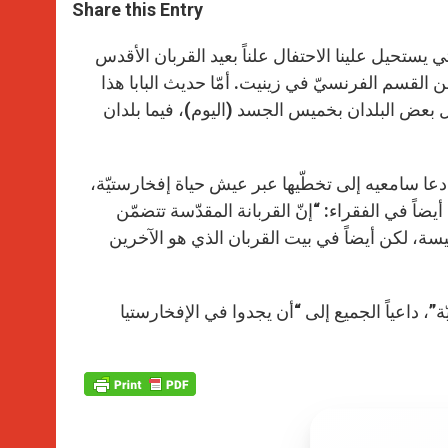
t
s
e
t
r
Share this Entry
s
e
b
t
e
A
n
o
e
p
g
o
r
 يستحيل علينا الاحتفال علناً بعيد القربان الأقدس
p
e
k
ن القسم الفرنسيّ في زينيت. أمّا حديث البابا هذا
r
 البارحة 10 حزيران 2020، أي عشيّة احتفال بعض البلدان بخميس الجسد (اليوم)، فيما بلدان
ي دعا سامعيه إلى تخطّيها عبر عيش حياة إفخارستيّة،
أيضاً في الفقراء: “إنّ القربانة المقدّسة تتضمّن
ة، لكن أيضاً في بيت القربان الذي هو الآخرين
 داعياً الجميع إلى “أن يجدوا في الإفخارستيا