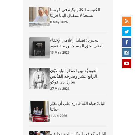
الكنيسة الكاثوليكية في فرنسا
تستعدّ لاستقبال البابا قريبًا
8 May 2026
نيجيريا: تضليل إعلامي لإخفاء
العنف بحق المسيحيين منذ عقود
15 May 2026
العبوديَّة بين اعتذار البابا لاوُن
الرابع عشر وصرخة القدِّيس
شارل دي فوكو
27 May 2026
البابا: حياة الله قادرة على أن تغيّر
حياتنا
1 Jun 2026
البابا يركع في المكان الذي نجا فيه