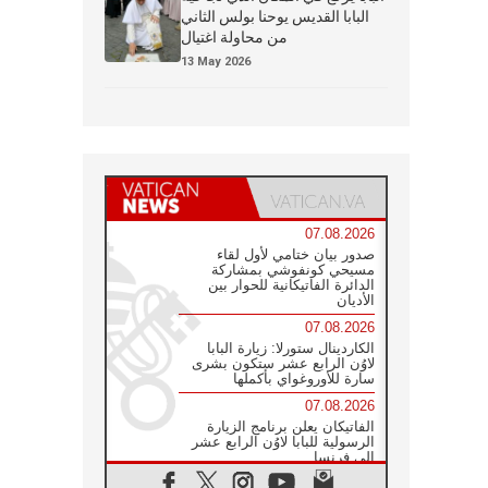
البابا القديس يوحنا بولس الثاني
من محاولة اغتيال
13 May 2026
07.08.2026
صدور بيان ختامي لأول لقاء
مسيحي كونفوشي بمشاركة
الدائرة الفاتيكانية للحوار بين
الأديان
07.08.2026
الكاردينال ستورلا: زيارة البابا
لاوُن الرابع عشر ستكون بشرى
سارة للأوروغواي بأكملها
07.08.2026
الفاتيكان يعلن برنامج الزيارة
الرسولية للبابا لاوُن الرابع عشر
إلى فرنسا
07.08.2026