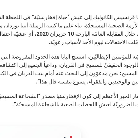
با فرنسيس الكاثوليك إلى عيش “حياة إفخارستيّة” في اللحظة التي
زمة الصحية المستجدّة، بناء على ما كتبته الزميلة أنيتا بوردان م
فقد أتى خلال المقابلة العامّة
لت الاحتفالات ليوم الأحد لأسباب رعويّة.
ته للمؤمنين الإيطاليّين، استنتج البابا هذه الحدود المفروضة الت
ً بالوجود الحقيقيّ للمسيح في القربان، وداعياً الجميع إلى اكتشافه 
سيح: نحن مدعوّون إلى البحث عنه أمام بيت القربان في الكنيس
مين والوحيدين والفقراء. يسوع بنفسه قال هذا”.
ار الحبر الأعظم إلى كون الإفخارستيا مصدر “الشجاعة المسيحيّة”،
 الضروريّة لعيش اللحظات الصعبة بالشجاعة المسيحيّة”.