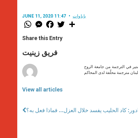
باباوات
JUNE 11, 2020 11:47
W
M
F
T
S
h
e
a
w
h
a
s
c
i
a
t
s
e
t
r
Share this Entry
s
e
b
t
e
A
n
o
e
p
g
o
r
فريق زينيت
p
e
k
r
ير في الترجمة من جامعة الروح
بنان مترجمة محلّفة لدى المحاكم
View all articles
ادور: كاد الحليب يفسد خلال العزل... فماذا فعل به؟