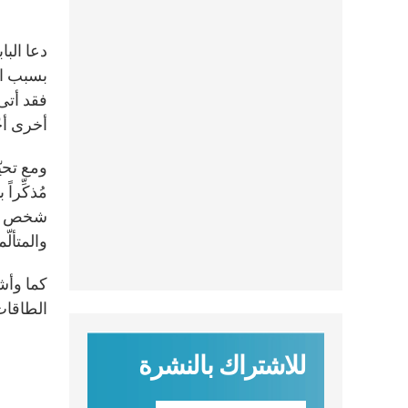
دعا البا
بسبب الأ
أخرى أجّ
ومع تحيّ
مُذكِّرا
شخص الم
والمتألّ
كما وأش
الطاقات
للاشتراك بالنشرة