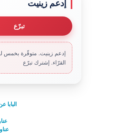
إدعم زينيت
تبرّع
إدعم زينيت. متوفّرة بخمس لغا
القرّاء. إشترك تبرّع
البابا ع
عناوين ن
عناوين نش