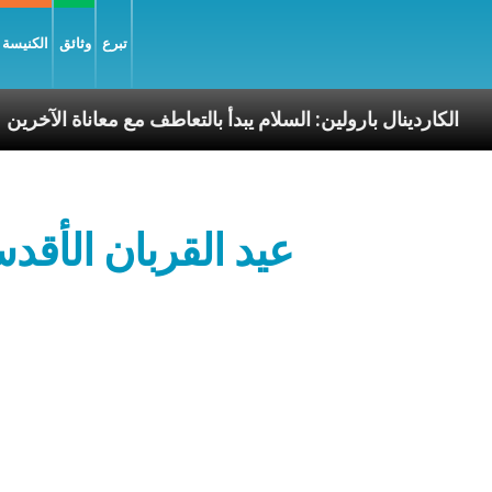
تبرع
وثائق
الكنيسة و
ليّة
الكاردينال بارولين: السلام يبدأ بالتعاطف مع معاناة
عيد القربان الأقد