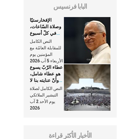
البابا فرنسيس
الإفخارستيّا
وصلاة السّاعات،
في كلّ أسبوع
وكلّ يوم، هما
النص الكامل
النَّفَس في حياة
للمقابلة العامّة مع
الكنيسة
المؤمنين يوم
الأربعاء 5 آب 2026
عطاء الرّبّ يسوع
هو عطاء شامل،
وأنّ عنايته بنا لا
تغيب عنّا أبدًا
النص الكامل لصلاة
التبشير الملائكي
يوم الأحد 2 آب
2026
الأخبار الأكثر قراءة