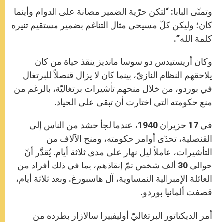
وتمنّى البابا: “لتكن حرّية الضمير مصانة على الدوام وأينما
كان؛ وليكن كلّ مسيحي مثال التناغم بضمير مستقيم تنيره
كلمة الله”.
وكان أريستيدس دو سوسا مانديز ينقذ حياة من كان
يلاحقهم النظام النازيّ، بينما كان لا يزال قنصلاً للبرتغال
في بوردو، من خلال منحهم تأشيرات برتغاليّة، بالرغم من
منع حكومته التي اختارت أن تبقى على الحياد.
في 17 حزيران 1940، عندما لجأ حشد من الناس إلى
القنصلية، تحدّى أوامر حكومته، ومنح الآلاف من
التأشيرات، عاملاً ليل نهار على مدى ثلاثة أيام. يُقدَّر أنّ
حوالى 30 ألف شخص تمّ إنقاذهم، بما في ذلك أفراد من
العائلة الإمبرالية النمساوية، آل هاسبورغ. وبعد ثلاثة أيام،
قصفت ألمانيا بوردو.
أمر الديكتاتور البرتغاليّ أوليفييرا سالازار بطرده من