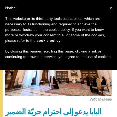
AR
Notice
x
This website or its third party tools use cookies, which are
necessary to its functioning and required to achieve the
,
المقابلة العامة
باباوات
purposes illustrated in the cookie policy. If you want to know
more or withdraw your consent to all or some of the cookies,
please refer to the
cookie policy
.
By closing this banner, scrolling this page, clicking a link or
continuing to browse otherwise, you agree to the use of cookies.
Vatican Media
البابا يدعو إلى احترام حريّة الضمير