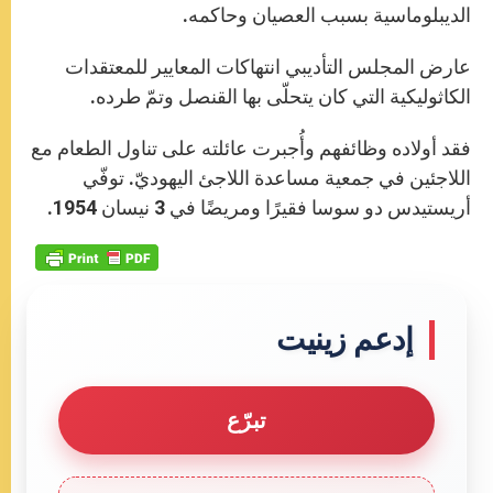
الديبلوماسية بسبب العصيان وحاكمه.
عارض المجلس التأديبي انتهاكات المعايير للمعتقدات
الكاثوليكية التي كان يتحلّى بها القنصل وتمّ طرده.
فقد أولاده وظائفهم وأُجبرت عائلته على تناول الطعام مع
اللاجئين في جمعية مساعدة اللاجئ اليهوديّ. توفّي
أريستيدس دو سوسا فقيرًا ومريضًا في 3 نيسان 1954.
إدعم زينيت
تبرّع