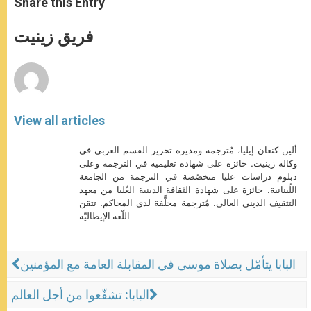
Share this Entry
s
e
b
t
e
A
n
o
e
p
g
o
r
فريق زينيت
p
e
k
r
View all articles
ألين كنعان إيليا، مُترجمة ومديرة تحرير القسم العربي في
وكالة زينيت. حائزة على شهادة تعليمية في الترجمة وعلى
دبلوم دراسات عليا متخصّصة في الترجمة من الجامعة
اللّبنانية. حائزة على شهادة الثقافة الدينية العُليا من معهد
التثقيف الديني العالي. مُترجمة محلَّفة لدى المحاكم. تتقن
اللّغة الإيطاليّة
البابا يتأمّل بصلاة موسى في المقابلة العامة مع المؤمنين
البابا: تشفّعوا من أجل العالم