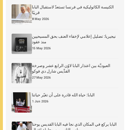
الكنيسة الكاثوليكية في فرنسا تستعدّ لاستقبال البابا
قريبًا
8 May 2026
نيجيريا: تضليل إعلامي لإخفاء العنف بحق المسيحيين
منذ عقود
15 May 2026
العبوديَّة بين اعتذار البابا لاوُن الرابع عشر وصرخة
القدِّيس شارل دي فوكو
27 May 2026
البابا: حياة الله قادرة على أن تغيّر حياتنا
1 Jun 2026
البابا يركع في المكان الذي نجا فيه البابا القديس يوحنا
بولس الثاني من محاولة اغتيال