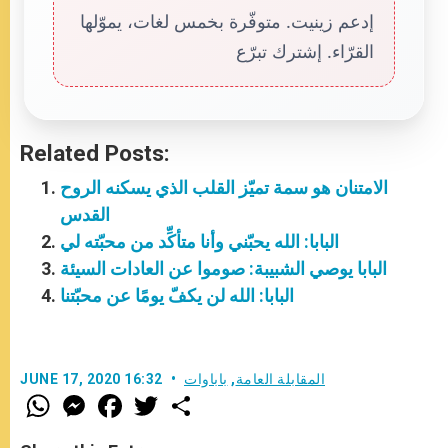
إدعم زينيت. متوفّرة بخمس لغات، يموّلها
القرّاء. إشترك تبرّع
Related Posts:
الامتنان هو سمة تميّز القلب الذي يسكنه الروح
القدس
البابا: الله يحبّني وأنا متأكِّد من محبّته لي
البابا يوصي الشبيبة: صوموا عن العادات السيئة
البابا: الله لن يكفّ يومًا عن محبّتنا
المقابلة العامة
,
باباوات
JUNE 17, 2020 16:32
W
M
F
T
S
h
e
a
w
h
a
s
c
i
a
t
s
e
t
r