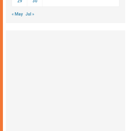
29
30
« May
Jul »