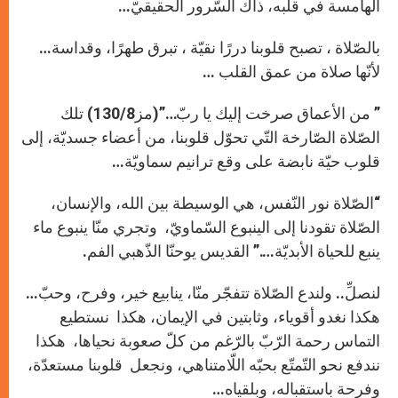
الهامسة في قلبه، ذاك السّرور الحقيقيّ…
بالصّلاة ، تصبح قلوبنا دررًا نقيّة ، تبرق طهرًا، وقداسة…
لأنّها صلاة من عمق القلب …
” من الأعماق صرخت إليك يا ربّ…”(مز130/8) تلك
الصّلاة الصّارخة التّي تحوّل قلوبنا، من أعضاء جسديّة، إلى
قلوب حيّة نابضة على وقع ترانيم سماويّة…
“الصّلاة نور النّفس، هي الوسيطة بين الله، والإنسان،
الصّلاة تقودنا إلى الينبوع السّماويّ، وتجري منّا ينبوع ماء
ينبع للحياة الأبديّة….” القديس يوحنّا الذّهبي الفم.
لنصلِّ.. ولندع الصّلاة تتفجّر منّا، ينابيع خير، وفرح، وحبّ…
هكذا نغدو أقوياء، وثابتين في الإيمان، هكذا نستطيع
التماس رحمة الرّبّ بالرّغم من كلّ صعوبة نحياها، هكذا
نندفع نحو التّمتّع بحبّه اللّامتناهي، ونجعل قلوبنا مستعدّة،
وفرحة باستقباله، وبلقياه…