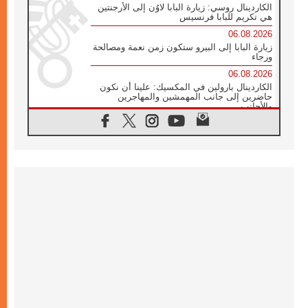
الكاردينال روسي: زيارة البابا لاوُن إلى الأرجنتين
هي تكريم للبابا فرنسيس
06.08.2026
زيارة البابا إلى البيرو ستكون زمن نعمة ومصالحة
ورجاء
06.08.2026
الكاردينال بارولين في المكسيك: علينا أن نكون
حاضرين إلى جانب المهمشين والمهاجرين
والأجانب
06.08.2026
البابا لاوُن الرابع عشر للشباب في أسيزي:
"أوروبا والعالم يبحثان اليوم عن قديسين جُدد
فيكم"
06.08.2026
البابا في أسيزي يتحدث إلى الشباب المشاركين
في لقاء الشباب الفرنسيسكاني
06.08.2026
البابا لاوُن الرابع عشر يبرق معزيا بوفاة
الكاردينال جوليو دوارتي لانغا
05.08.2026
في مقابلته العامة مع المؤمنين البابا لاوُن الرابع
عشر يواصل الحديث عن الدستور في الليتورجيا
المقدسة مسلطا الضوء على صلاة الكنيسة
05.08.2026