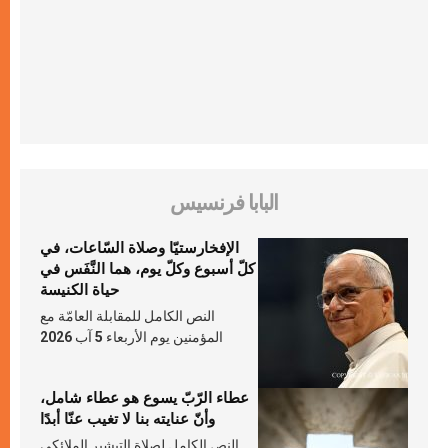
البابا فرنسيس
الإفخارستيّا وصلاة السّاعات، في
كلّ أسبوع وكلّ يوم، هما النَّفَس في
حياة الكنيسة
النص الكامل للمقابلة العامّة مع
المؤمنين يوم الأربعاء 5 آب 2026
عطاء الرّبّ يسوع هو عطاء شامل،
وأنّ عنايته بنا لا تغيب عنّا أبدًا
النص الكامل لصلاة التبشير الملائكي