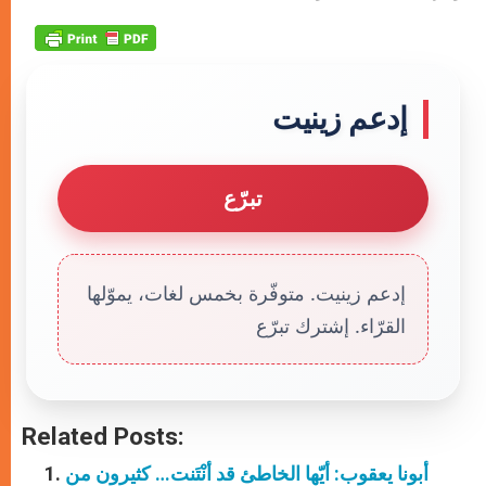
إدعم زينيت
تبرّع
إدعم زينيت. متوفّرة بخمس لغات، يموّلها
القرّاء. إشترك تبرّع
Related Posts:
أبونا يعقوب: أيّها الخاطئ قد أنْتَنت… كثيرون من