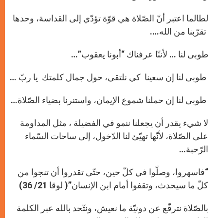
لطالما اعتبر أنّ الصّلاة هي قوّة تؤدّي إلى القداسة، وحدها
تقرّبنا من الله….
طوبى لنا … لأننّا عرفناك “أبونا يعقوب”…
طوبى لنا إن سعينا كي نلتقي، حول جمال كلمتك يا ربّ …
طوبى لنا إن حملنا شموع الإيمان، واستنرنا بضياء الصّلاة…
لا شيء يقدر أن يجعلنا ننمو في الفضيلة ، مثل المداومة
على الصّلاة، لأنّها تهيّئ لنا الدّخول، إلى ساحات السّماء
الرّحبة…
“فاسهروا، وصلّوا في كلّ حين، حتّى تقدروا أن تنجوا من
كلّ ما سيحدث، وتقفوا أمام ابن الإنسان”( لوقا 21/ 36)
بالصّلاة نترفّع عن دونيّة ما نعيش، ونتّحد بالله عبر الكلمة