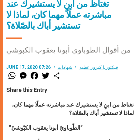
تغتاظ من ابنٍ لا يستشيرك عند
مباشرته عملًا مهما كان، لماذا لا
تستشير أباك بالصّلاة؟
من أقوال الطوباوي أبونا يعقوب الكبوشي
فيكتوريا كيروز عطيه
شهادات
JUNE 17, 2020 07:26
W
M
F
T
S
h
e
a
w
h
a
s
c
i
a
t
s
e
t
r
Share this Entry
s
e
b
t
e
A
n
o
e
p
g
o
r
تغتاظ من ابنٍ لا يستشيرك عند مباشرته عملًا مهما كان،
p
e
k
لماذا لا تستشير أباك بالصّلاة؟
r
“الطّوباويّ أبونا يعقوب الكبّوشيّ”