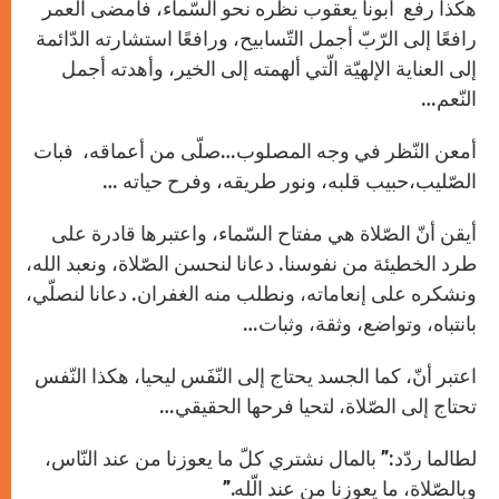
هكذا رفع أبونا يعقوب نظره نحو السّماء، فأمضى العمر
رافعًا إلى الرّبّ أجمل التّسابيح، ورافعًا استشارته الدّائمة
إلى العناية الإلهيّة الّتي ألهمته إلى الخير، وأهدته أجمل
النّعم…
أمعن النّظر في وجه المصلوب…صلّى من أعماقه، فبات
الصّليب،حبيب قلبه، ونور طريقه، وفرح حياته …
أيقن أنّ الصّلاة هي مفتاح السّماء، واعتبرها قادرة على
طرد الخطيئة من نفوسنا. دعانا لنحسن الصّلاة، ونعبد الله،
ونشكره على إنعاماته، ونطلب منه الغفران. دعانا لنصلّي،
بانتباه، وتواضع، وثقة، وثبات…
اعتبر أنّ، كما الجسد يحتاج إلى النّفَس ليحيا، هكذا النّفس
تحتاج إلى الصّلاة، لتحيا فرحها الحقيقي…
لطالما ردّد:” بالمال نشتري كلّ ما يعوزنا من عند النّاس،
وبالصّلاة، ما يعوزنا من عند الّله.”