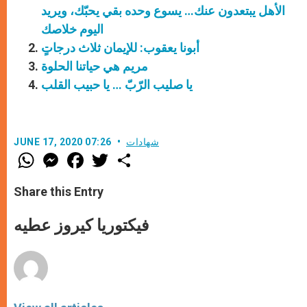
الأهل يبتعدون عنك… يسوع وحده بقي يحبّك، ويريد
اليوم خلاصك
أبونا يعقوب: للإيمان ثلاث درجاتٍ
مريم هي حياتنا الحلوة
يا صليب الرّبّ … يا حبيب القلب
شهادات
JUNE 17, 2020 07:26
W
M
F
T
S
h
e
a
w
h
a
s
c
i
a
t
s
e
t
r
Share this Entry
s
e
b
t
e
A
n
o
e
p
g
o
r
فيكتوريا كيروز عطيه
p
e
k
r