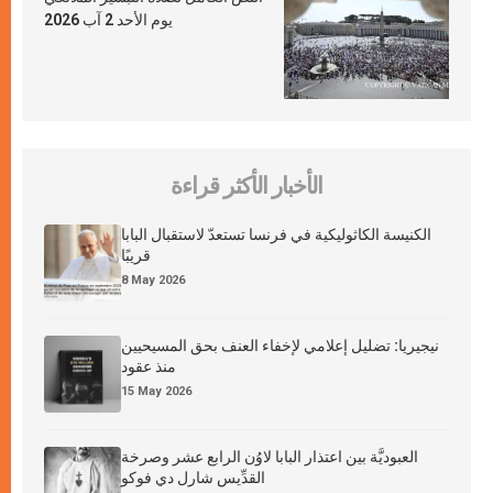
يوم الأحد 2 آب 2026
الأخبار الأكثر قراءة
الكنيسة الكاثوليكية في فرنسا تستعدّ لاستقبال البابا
قريبًا
8 May 2026
نيجيريا: تضليل إعلامي لإخفاء العنف بحق المسيحيين
منذ عقود
15 May 2026
العبوديَّة بين اعتذار البابا لاوُن الرابع عشر وصرخة
القدِّيس شارل دي فوكو