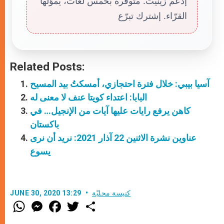
إدعم زينيت. متوفّرة بخمس لغات، يموّلها
القرّاء. إشترك تبرّع
Related Posts:
آسيا بيبي: خلال فترة احتجازي، أمسكتُ بيد المسيح
البابا: اعتداء كويتا عنف لا معنى له
كاهن يرفع رايات عليها آيات من الإنجيل… في
باكستان
عناوين نشرة الاثنين 22 آذار 2021: نريد أن نرى
يسوع
كنيسة محليّة
JUNE 30, 2020 13:29
W
M
F
T
S
h
e
a
w
h
a
s
c
i
a