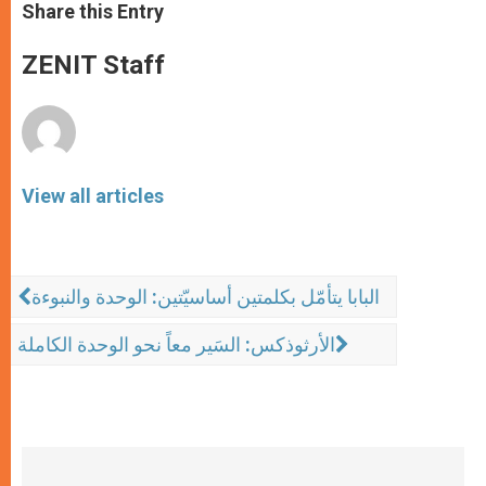
t
s
e
t
r
Share this Entry
s
e
b
t
e
A
n
o
e
p
g
o
r
ZENIT Staff
p
e
k
r
View all articles
البابا يتأمّل بكلمتين أساسيّتين: الوحدة والنبوءة
الأرثوذكس: السَير معاً نحو الوحدة الكاملة