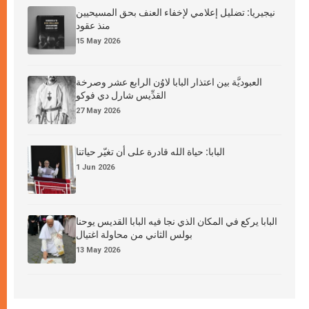
نيجيريا: تضليل إعلامي لإخفاء العنف بحق المسيحيين
منذ عقود
15 May 2026
العبوديَّة بين اعتذار البابا لاوُن الرابع عشر وصرخة
القدِّيس شارل دي فوكو
27 May 2026
البابا: حياة الله قادرة على أن تغيّر حياتنا
1 Jun 2026
البابا يركع في المكان الذي نجا فيه البابا القديس يوحنا
بولس الثاني من محاولة اغتيال
13 May 2026