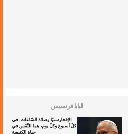
البابا فرنسيس
الإفخارستيّا وصلاة السّاعات، في
كلّ أسبوع وكلّ يوم، هما النَّفَس في
حياة الكنيسة