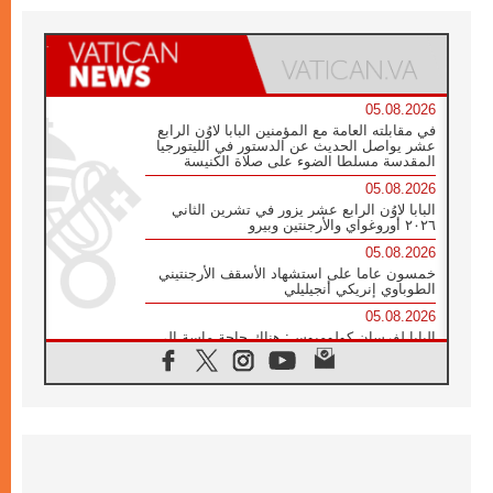
05.08.2026
في مقابلته العامة مع المؤمنين البابا لاوُن الرابع
عشر يواصل الحديث عن الدستور في الليتورجيا
المقدسة مسلطا الضوء على صلاة الكنيسة
05.08.2026
البابا لاوُن الرابع عشر يزور في تشرين الثاني
٢٠٢٦ أوروغواي والأرجنتين وبيرو
05.08.2026
خمسون عاما على استشهاد الأسقف الأرجنتيني
الطوباوي إنريكي أنجيليلي
05.08.2026
البابا لفرسان كولومبوس: هناك حاجة ماسة إلى
أنبياء تناغم يسعون إلى بناء الجسور
04.08.2026
وفاة الكاردينال جوليو دوارتي لانغا
04.08.2026
عميد دائرة الحوار بين الأديان يفتتح في سيول
أول لقاء مسيحي كونفوشي
04.08.2026