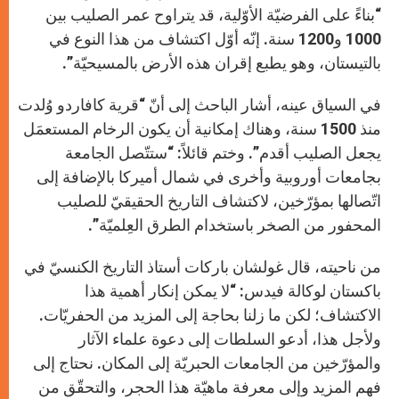
“بناءً على الفرضيّة الأوّلية، قد يتراوح عمر الصليب بين
1000 و1200 سنة. إنّه أوّل اكتشاف من هذا النوع في
بالتيستان، وهو يطبع إقران هذه الأرض بالمسيحيّة”.
في السياق عينه، أشار الباحث إلى أنّ “قرية كافاردو وُلدت
منذ 1500 سنة، وهناك إمكانية أن يكون الرخام المستعمَل
يجعل الصليب أقدم”. وختم قائلاً: “ستتّصل الجامعة
بجامعات أوروبية وأخرى في شمال أميركا بالإضافة إلى
اتّصالها بمؤرّخين، لاكتشاف التاريخ الحقيقيّ للصليب
المحفور من الصخر باستخدام الطرق العِلميّة”.
من ناحيته، قال غولشان باركات أستاذ التاريخ الكنسيّ في
باكستان لوكالة فيدس: “لا يمكن إنكار أهمية هذا
الاكتشاف؛ لكن ما زلنا بحاجة إلى المزيد من الحفريّات.
ولأجل هذا، أدعو السلطات إلى دعوة علماء الآثار
والمؤرّخين من الجامعات الحبريّة إلى المكان. نحتاج إلى
فهم المزيد وإلى معرفة ماهيّة هذا الحجر، والتحقّق من