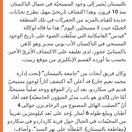
r
بالتيستان يُشير إلى وجود المسيحيّة في شمال الباكستان
منذ 10 قرون. وهذا اكتشاف تاريخيّ مهمّ، يطرح تحدّيات
جديدة للقيام بالمزيد من الحفريّات في تلك المنطقة
الجبليّة حيث لا مسيحيّين اليوم”: هذا ما قاله لوكالة
“فيدس” الفاتيكانية التي سلّطت الضوء على تاريخ الوجود
المسيحي في الباكستان الأب بوني منديز وهو كاهن
باكستانيّ عجوز، لدى تعليقه على الاكتشاف الأثريّ الأخير،
بحسب ما أورده القسم الإنكليزي من موقع زينيت.
وكان فريق أبحاث من “جامعة بالتيستان” (تحت إدارة
محمد نعيم خان) قد أعلن أنّه اكتشف آثاراً لوجودٍ مسيحيّ
قديم في سكاردو، بعد أن زار الموقع ووجد صليباً مسيحيّاً.
أمّا خان (الذي هو نائب مدبّر الشؤون الجامعيّة) فقد أفاد
أنّ “الصليب الهائل المصنوع من الرخام يزن حوالى 4
أطنان ويبلغ طوله 6 أمتار. وُجد على بُعد كيلومترَين تقريباً
من المخيّمات في الجبال حول قرية كارداردو في سكاردو
(مقاطعة بالتيستان)، المُطلّة على نهر السند”. وأضاف: