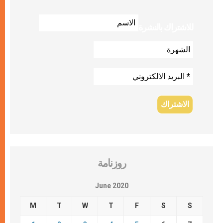
للاشتراك بالنشرة
روزنامة
June 2020
M
T
W
T
F
S
S