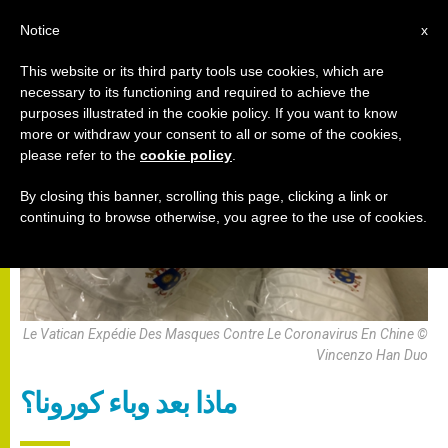
AR
Notice
x
This website or its third party tools use cookies, which are
necessary to its functioning and required to achieve the
حوار بين الأديان
purposes illustrated in the cookie policy. If you want to know
more or withdraw your consent to all or some of the cookies,
please refer to the
cookie policy
.
By closing this banner, scrolling this page, clicking a link or
continuing to browse otherwise, you agree to the use of cookies.
Le Vatican Expédie Des Masques Contre Le Coronavirus En Chine ©
Vincenzo Han Duo
ماذا بعد وباء كورونا؟