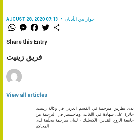
حوار بين الأديان
AUGUST 28, 2020 07:13
W
M
F
T
S
h
e
a
w
h
a
s
c
i
a
t
s
e
t
r
Share this Entry
s
e
b
t
e
A
n
o
e
p
g
o
r
فريق زينيت
p
e
k
r
View all articles
ندى بطرس مترجمة في القسم العربي في وكالة زينيت،
حائزة على شهادة في اللغات، وماجستير في الترجمة من
جامعة الروح القدس، الكسليك - لبنان مترجمة محلّفة لدى
المحاكم