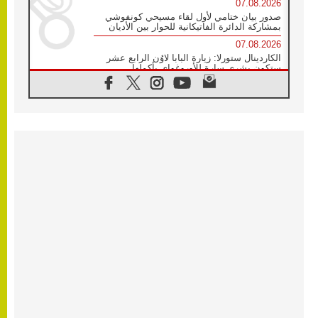
07.08.2026
صدور بيان ختامي لأول لقاء مسيحي كونفوشي
بمشاركة الدائرة الفاتيكانية للحوار بين الأديان
07.08.2026
الكاردينال ستورلا: زيارة البابا لاوُن الرابع عشر
ستكون بشرى سارة للأوروغواي بأكملها
07.08.2026
الفاتيكان يعلن برنامج الزيارة الرسولية للبابا لاوُن
الرابع عشر إلى فرنسا
07.08.2026
في الذكرى الـ ٨١ لحادثة هيروشيما الكنيسة في
اليابان تنظم ١٠ أيام للصلاة على نية السلام
07.08.2026
الكنيسة في الأوروغواي: زيارة البابا ستعزز
الإيمان والرجاء
06.08.2026
الاجتماع الشهري للمطارنة الموارنة
06.08.2026
الكاردينال روسي: زيارة البابا لاوُن إلى الأرجنتين
هي تكريم للبابا فرنسيس
06.08.2026
زيارة البابا إلى البيرو ستكون زمن نعمة ومصالحة
ورجاء