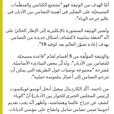
أمّا الهدف من الوثيقة فهو “تشجيع الكنائس والمنظّمات
المسيحيّة على التفكير في أهمية التضامن بين الأديان في
عالم جرحه الوباء”.
وتُشير الوثيقة المنشورة بالإنكليزية إلى الإطار الحاليّ على
أنّه “لحظة مناسِبة لاكتشاف أشكال جديدة من التضامن
بهدف إعادة تصوّر العالم بعد كوفيد 19”.
والوثيقة المؤلّفة من 5 أقسام تُقدّم “قاعدة مسيحيّة
للتضامن بين الأديان”، وتُذكّر ببعض المبادىء الأساسيّة،
مُقترِحة “مجموعة توصيات حول الطريقة التي يمكن أن
تترجم التضامن إلى أعمال ملموسة حسّية”.
من ناحيته، أكّد الكاردينال ميغيل أنخل أيوسو غويكسوت
(رئيس المجلس الحبري للحوار بين الأديان) أنّ “الوباء
كشف عن جراح عالمنا وهشاشته، وأظهر أنّه يجب تقديم
أجوبتنا ضمن تضامن شامل وانفتاح على مؤمني الديانات