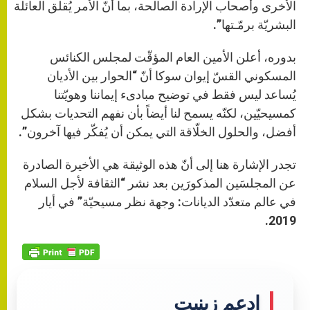
الأخرى وأصحاب الإرادة الصالحة، بما أنّ الأمر يُقلق العائلة
البشريّة برمّـتها”.
بدوره، أعلن الأمين العام المؤقّت لمجلس الكنائس
المسكوني القسّ إيوان سوكا أنّ “الحوار بين الأديان
يُساعد ليس فقط في توضيح مبادىء إيماننا وهويّتنا
كمسيحيّين، لكنّه يسمح لنا أيضاً بأن نفهم التحديات بشكل
أفضل، والحلول الخلّاقة التي يمكن أن يُفكّر فيها آخرون”.
تجدر الإشارة هنا إلى أنّ هذه الوثيقة هي الأخيرة الصادرة
عن المجلسَين المذكورَين بعد نشر “الثقافة لأجل السلام
في عالم متعدّد الديانات: وجهة نظر مسيحيّة” في أيار
2019.
إدعم زينيت