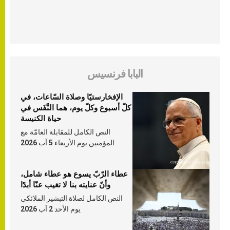
البابا فرنسيس
الإفخارستيّا وصلاة السّاعات، في
كلّ أسبوع وكلّ يوم، هما النَّفَس في
حياة الكنيسة
النص الكامل للمقابلة العامّة مع
المؤمنين يوم الأربعاء 5 آب 2026
عطاء الرّبّ يسوع هو عطاء شامل،
وأنّ عنايته بنا لا تغيب عنّا أبدًا
النص الكامل لصلاة التبشير الملائكي
يوم الأحد 2 آب 2026