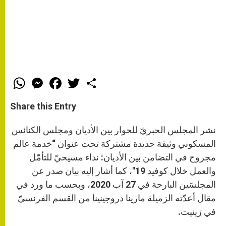
W
M
F
T
S
h
e
a
w
h
a
s
c
i
a
t
s
e
t
r
Share this Entry
s
e
b
t
e
A
n
o
e
p
g
o
r
نشر المجلس الحبريّ للحوار بين الأديان ومجلس الكنائس
p
e
k
r
المسكوني وثيقة جديدة مشتركة تحت عنوان “خدمة عالم
مجروح في التضامن بين الأديان: نداء مسيحيّ للتأمّل
والعمل خلال كوفيد 19″، كما أشار إليه بيان صدر عن
المجلسَين البارحة في 27 آب 2020، وبحسب ما ورد في
مقال أعدّته الزميلة مارينا دروجينينا من القسم الفرنسيّ
في زينيت.