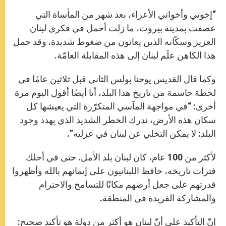
“إخوتي وأخواتي الأعزاء، بعد شهر من المأساة التي
عصفت بمدينة بيروت، ما زلت أحمل في فكري لبنان
العزيز وسكّانه الذين يعانون من ضغوط شديدة. وقد حمل
هذا الكاهن علَم لبنان إلى هذه المقابلة العامّة.
وكما قال القديس يوحنا بولس الثاني قبل ثلاثين عامًا في
لحظة حاسمة من تاريخ هذا البلد، أنا أيضًا أقول اليوم مرة
أخرى: “في مواجهة المآسي المتكرّرة التي يعيشها كل
سكان هذه الأرض، ندرك الخطر الشديد الذي يهدد وجود
البلد: لا يمكن التخلي عن لبنان في عزلته”.
لأكثر من 100 عام، كان لبنان بلد الأمل. حتى في أحلك
فترات تاريخه، حافظ اللبنانيون على إيمانهم بالله وأظهروا
قدرتهم على جعل أرضهم مكانًا للتسامح والاحترام
والمشاركة الفريدة في المنطقة.
إنّ التأكيد على أنّ لبنان هو أكثر من دولة هو تأكيد صحيح: