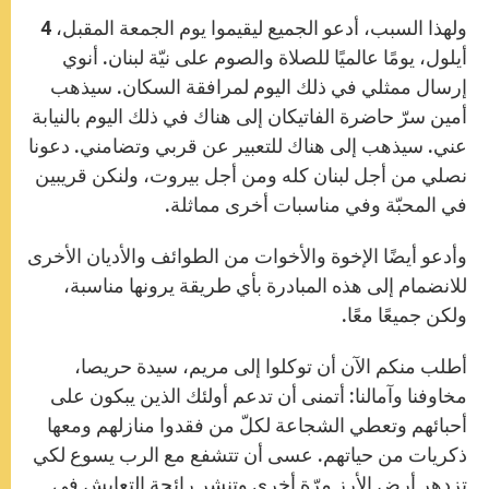
ولهذا السبب، أدعو الجميع ليقيموا يوم الجمعة المقبل، 4
أيلول، يومًا عالميًا للصلاة والصوم على نيّة لبنان. أنوي
إرسال ممثلي في ذلك اليوم لمرافقة السكان. سيذهب
أمين سرّ حاضرة الفاتيكان إلى هناك في ذلك اليوم بالنيابة
عني. سيذهب إلى هناك للتعبير عن قربي وتضامني. دعونا
نصلي من أجل لبنان كله ومن أجل بيروت، ولنكن قريبين
في المحبّة وفي مناسبات أخرى مماثلة.
وأدعو أيضًا الإخوة والأخوات من الطوائف والأديان الأخرى
للانضمام إلى هذه المبادرة بأي طريقة يرونها مناسبة،
ولكن جميعًا معًا.
أطلب منكم الآن أن توكلوا إلى مريم، سيدة حريصا،
مخاوفنا وآمالنا: أتمنى أن تدعم أولئك الذين يبكون على
أحبائهم وتعطي الشجاعة لكلّ من فقدوا منازلهم ومعها
ذكريات من حياتهم. عسى أن تتشفع مع الرب يسوع لكي
تزدهر أرض الأرز مرّة أخرى وتنشر رائحة التعايش في