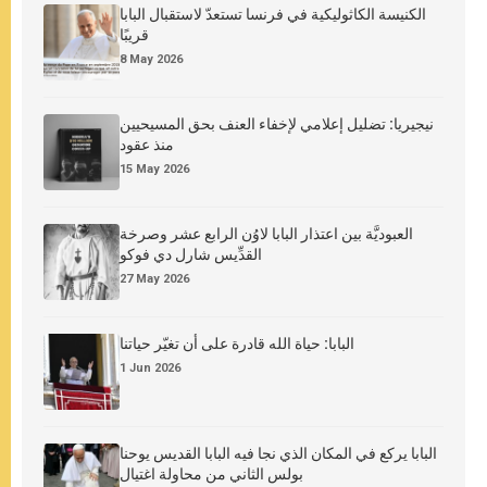
الكنيسة الكاثوليكية في فرنسا تستعدّ لاستقبال البابا
قريبًا
8 May 2026
نيجيريا: تضليل إعلامي لإخفاء العنف بحق المسيحيين
منذ عقود
15 May 2026
العبوديَّة بين اعتذار البابا لاوُن الرابع عشر وصرخة
القدِّيس شارل دي فوكو
27 May 2026
البابا: حياة الله قادرة على أن تغيّر حياتنا
1 Jun 2026
البابا يركع في المكان الذي نجا فيه البابا القديس يوحنا
بولس الثاني من محاولة اغتيال