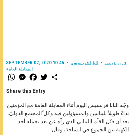
فريق زينيت
البابا فرنسيس
,
SEPTEMBER 02, 2020 10:45
المقابلة العامة
W
M
F
T
S
h
e
a
w
h
a
s
c
i
a
t
s
e
t
r
Share this Entry
s
e
b
t
e
A
n
o
e
p
g
o
r
وجّه البابا فرنسيس اليوم أثناء المقابلة العامة مع المؤمنين
p
e
k
r
نداءً طويلاً للبنانيين والمسؤولين فيه وكل ّالمجتمع الدوليّ،
بعد أن قبّل العَلَم اللبناني الذي رآه عن بعد يحمله أحد
الكهنة بين الجموع في الساحة. وقال: