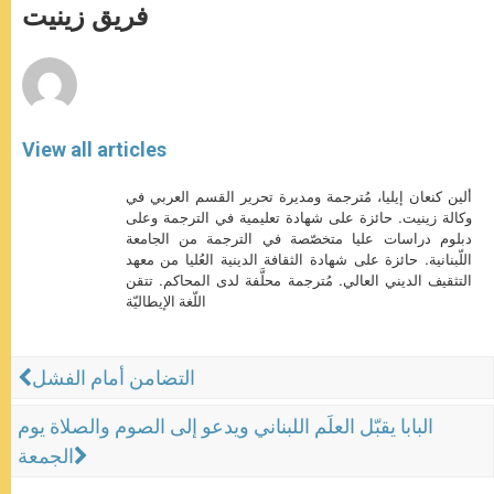
p
g
o
r
فريق زينيت
p
e
k
r
View all articles
ألين كنعان إيليا، مُترجمة ومديرة تحرير القسم العربي في
وكالة زينيت. حائزة على شهادة تعليمية في الترجمة وعلى
دبلوم دراسات عليا متخصّصة في الترجمة من الجامعة
اللّبنانية. حائزة على شهادة الثقافة الدينية العُليا من معهد
التثقيف الديني العالي. مُترجمة محلَّفة لدى المحاكم. تتقن
اللّغة الإيطاليّة
التضامن أمام الفشل
البابا يقبّل العلَم اللبناني ويدعو إلى الصوم والصلاة يوم
الجمعة