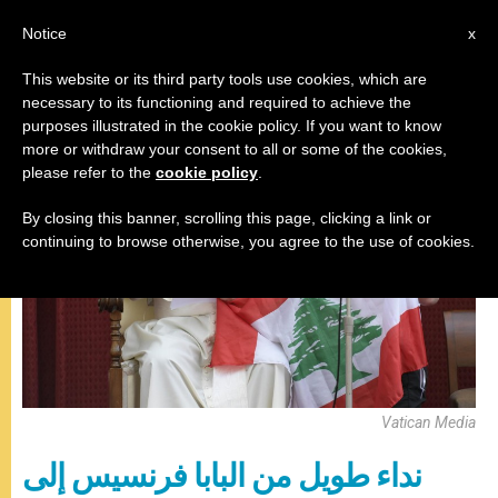
AR
Notice
x
This website or its third party tools use cookies, which are
necessary to its functioning and required to achieve the
,
البابا فرنسيس
المقابلة العامة
purposes illustrated in the cookie policy. If you want to know
more or withdraw your consent to all or some of the cookies,
please refer to the
cookie policy
.
By closing this banner, scrolling this page, clicking a link or
continuing to browse otherwise, you agree to the use of cookies.
Vatican Media
نداء طويل من البابا فرنسيس إلى