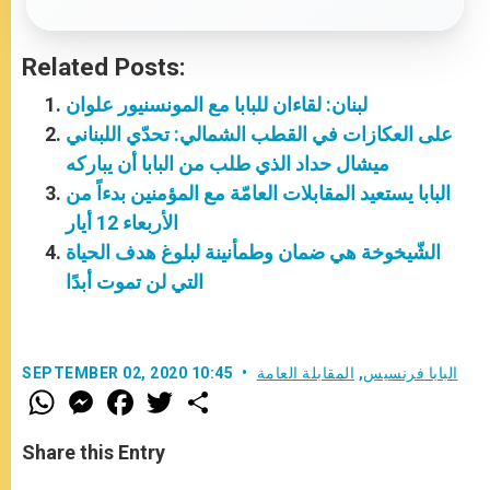
Related Posts:
لبنان: لقاءان للبابا مع المونسنيور علوان
على العكازات في القطب الشمالي: تحدّي اللبناني
ميشال حداد الذي طلب من البابا أن يباركه
البابا يستعيد المقابلات العامّة مع المؤمنين بدءاً من
الأربعاء 12 أيار
الشّيخوخة هي ضمان وطمأنينة لبلوغ هدف الحياة
التي لن تموت أبدًا
البابا فرنسيس
,
المقابلة العامة
SEPTEMBER 02, 2020 10:45
W
M
F
T
S
h
e
a
w
h
a
s
c
i
a
t
s
e
t
r
Share this Entry
s
e
b
t
e
A
n
o
e